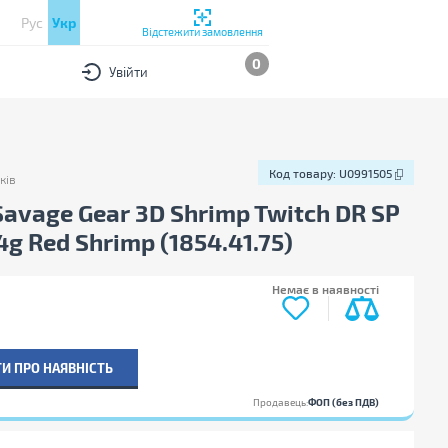
Рус
Укр
Відстежити замовлення
0
Увійти
Код товару:
U0991505
ків
в
Код товару:
U0991505
avage Gear 3D Shrimp Twitch DR SP
g Red Shrimp (1854.41.75)
Немає в наявності
И ПРО НАЯВНІСТЬ
Продавець:
ФОП (без ПДВ)