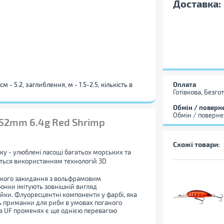
Доставка:
Оплата
м - 5.2, заглиблення, м - 1.5-2.5, кількість в
Готівкова, Безго
Обмін / поверн
Обмін / поверне
 52mm 6.4g Red Shrimp
Схожі товари:
у - улюблені ласощі багатьох морських та
ється використанням технологій 3D
екого закидання з вольфрамовим
юнки імітують зовнішній вигляд
нійки. Флуоресцентні компоненти у фарбі, яка
ь приманки для риби в умовах поганого
я в UF променях є ще однією перевагою