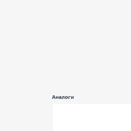
Інші
Виробник
Savage Gear
Країна виробництва
Китай
Примітка
Виробник може змінюв
зовнішній вигляд і к
Аналоги