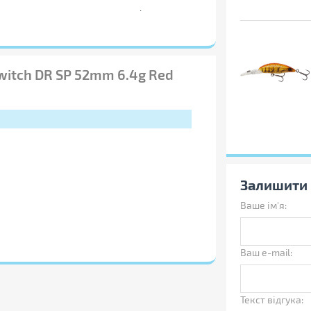
дельними рядами приманок з різною
зволяє вибирати найбільш оптимальний
witch DR SP 52mm 6.4g Red
Залишити 
Ваше ім'я:
Ваш e-mail:
Текст відгука: