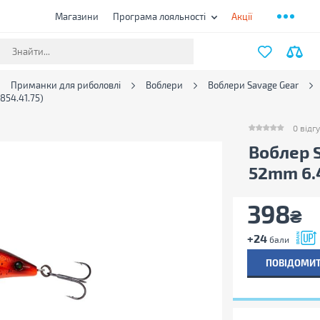
Магазини
Програма лояльності
Акції
Приманки для риболовлі
Воблери
Воблери Savage Gear
854.41.75)
0
відгу
0
відгукі
Воблер S
52mm 6.4
398
₴
+24
бали
ПОВІДОМИТ