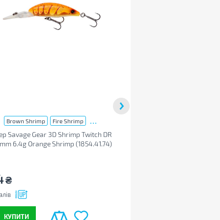
...
Brown Shrimp
Fire Shrimp
Brown Shrimp
F
р Savage Gear 3D Shrimp Twitch DR
Воблер Savage Gear 3D 
mm 6.4g Orange Shrimp (1854.41.74)
SP 52mm 6.4g Brown Shr
4
414
₴
₴
алів
+24
балів
КУПИТИ
КУПИТИ