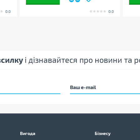
0.0
0.0
зсилку
і дізнавайтеся про новини та
Вигода
Бізнесу