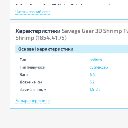
Воблер Savage Gear 3D Shrimp Twitch
представлений двома мо
робочою глибиною за рахунок розмірів та форми лопаті, що до
Читати повний опис
горизонт лову.
Характеристики
Savage Gear 3D Shrimp T
Shrimp (1854.41.75)
Основні характеристики
Тип
воблер
Тип плавучості
суспендер
Вага, г
6.4
Довжина, см
5.2
Заглиблення, м
1.5-2.5
Кількість гачків
2
Всі характеристики
Кількість в упаковці, шт
1
Варіант кольору
Red Shrimp
Колір
червоний