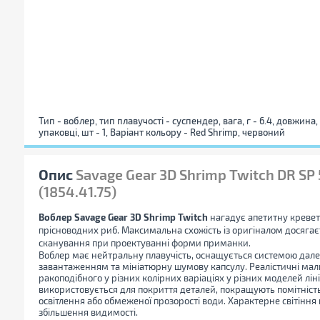
Тип - воблер, тип плавучості - суспендер, вага, г - 6.4, довжина, с
упаковці, шт - 1, Варіант кольору - Red Shrimp, червоний
Опис
Savage Gear 3D Shrimp Twitch DR SP
(1854.41.75)
Воблер Savage Gear 3D Shrimp Twitch
нагадує апетитну креветк
прісноводних риб. Максимальна схожість із оригіналом досяга
сканування при проектуванні форми приманки.
Воблер має нейтральну плавучість, оснащується системою дал
завантаженням та мініатюрну шумову капсулу. Реалістичні мал
ракоподібного у різних колірних варіаціях у різних моделей лі
використовується для покриття деталей, покращують помітніст
освітлення або обмеженої прозорості води. Характерне світінн
збільшення видимості.