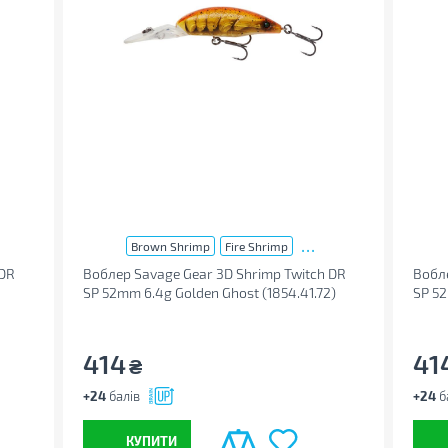
...
Brown Shrimp
Fire Shrimp
 DR
Воблер Savage Gear 3D Shrimp Twitch DR
Вобле
SP 52mm 6.4g Golden Ghost (1854.41.72)
SP 52
414
41
₴
+24
балів
+24
б
КУПИТИ