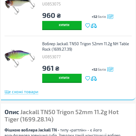
U0853075
960
₴
+52
балів
КУПИТИ
Воблер Jackall TN50 Trigon 52mm 11.2g NH Table
Rock (1699.27.39)
U0853077
961
₴
+52
балів
КУПИТИ
Ще схожі товари
Опис
Jackall TN50 Trigon 52mm 11.2g Hot
Tiger (1699.28.14)
Фішкою воблера Jackall TN -
типу «раттлін» - є його
вольфрамова зовнішня губа. Завдяки такій конструкції воблер