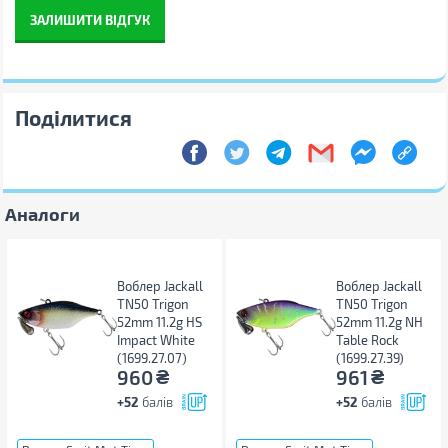
ЗАЛИШИТИ ВІДГУК
Поділитися
Аналоги
Воблер Jackall
Воблер Jackall
TN50 Trigon
TN50 Trigon
52mm 11.2g HS
52mm 11.2g NH
Impact White
Table Rock
(1699.27.07)
(1699.27.39)
₴
₴
960
961
+52
балів
+52
балів
...
...