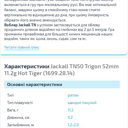
включається в гру при мінімальному русі. Він має оптимальний
баланс, завдяки цьому в спокійному стані може стояти
вертикально по відношенню до дна, при цьому ймовірність
обірвати його значно зменшується.
Воблер Jackall TN
з успіхом застосовується для облову
придонних ділянок водойми на глибинах від 2 до 5 метрів. Гра
приманки приваблива для більшості хижих мешканців наших
водойм, таких як: щука, окунь, судак, сом та ін.
Читати повний опис
Воблер Jackall TN Trigon -
серія ратлінів, що відрізняються
особливим вольфрамовим грузилом, винесеним за контури
приманки в передню частину. Така особливість конструкції
покращує польотні характеристики воблера і максимально
Характеристики
Jackall TN50 Trigon 52mm
стабілізує його гру при проводці. Крім того TN Trigon мінімально
пошкоджується при зіткненнях з кам'янистим дном під час
11.2g Hot Tiger (1699.28.14)
ступінчастої прводки.
Основні характеристики
Тип
ратлін
Тип плавучості
швидко тонучий
Вага, г
11.2
Довжина, см
5.2
Заглиблення, м
1.2-2.0