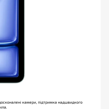
, удосконалені камери, підтримка надшвидкого
ила.