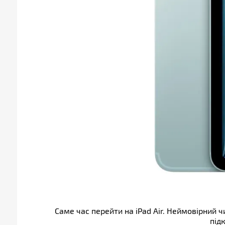
Інші
Виробник
Apple
Країна виробництва
Китай
Гарантія, міс
12
Штрихкод
195949986291
Примітка
Виробник може змінюв
зовнішній вигляд і к
Саме час перейти на iPad Air. Неймовірний ч
під