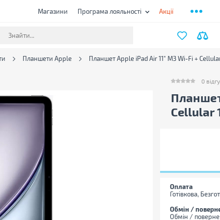
Магазини
Програма лояльності
Акції
ти
Планшети Apple
Планшет Apple iPad Air 11" M3 Wi-Fi + Cellu
0
відгу
0
відгукі
Планшет 
Cellular
Оплата
Готівкова, Безго
Обмін / поверн
Обмін / поверне