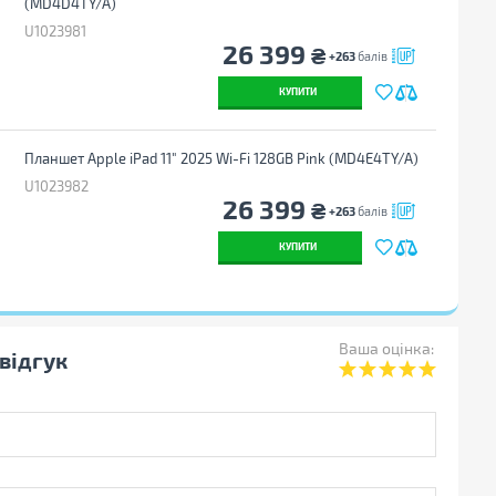
(MD4D4TY/A)
U1023981
26 399
₴
+263
балів
КУПИТИ
Планшет Apple iPad 11" 2025 Wi-Fi 128GB Pink (MD4E4TY/A)
U1023982
26 399
₴
+263
балів
КУПИТИ
Ваша оцінка:
відгук