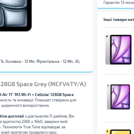
Гарантія: 12 міся
Інші товари ка
 ГБ, Основна - 12 Мп, Фронтальна - 12 Мп, 3G,
ar 128GB Space Grey (MCFV4TY/A)
d Air 11" M3 Wi-Fi + Cellular 128GB Space
ність та інновації. Планшет створено для
ля щоденного використання.
etina дисплей
з діагоналлю 11 дюймів. Він
 здатністю 2360 x 1640, завдяки якій
Технологія True Tone відповідає за
очей протягом тривалого часу.