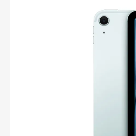
Бездротові можливості
3G
,
Wi-Fi
,
4G
,
Bluetoo
Навігаційна система
GPS
Інтерфейси
Інтерфейси і підключення
1 x Type C USB
Додатково
Додатково
Інтегровано AI, датчи
барометр, гіроскоп, к
Фізичні характеристики
Матеріал корпусу
метал
Ширина (мм)
247.6
Висота (мм)
178.5
Товщина (мм)
6.1
Вага (г)
460
Колір передньої панелі
чорний
Колір задньої панелі
сірий