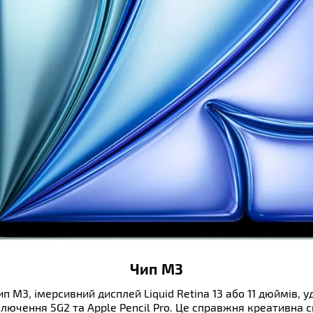
ати властивості, характеристики,
омплектацію товарів без попередження
Чип M3
ип M3, імерсивний дисплей Liquid Retina 13 або 11 дюймів
ключення 5G2 та Apple Pencil Pro. Це справжня креативна с