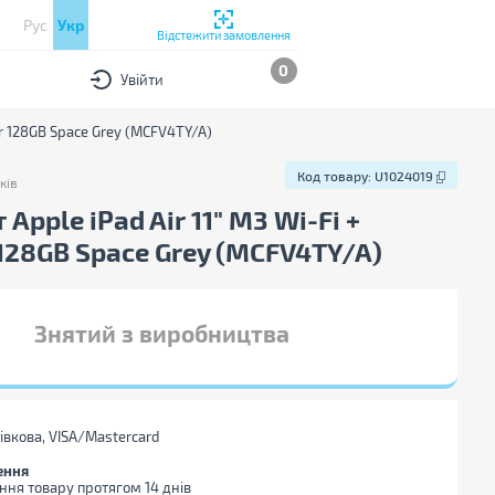
Рус
Укр
Відстежити замовлення
0
Увійти
lar 128GB Space Grey (MCFV4TY/A)
Код товару:
U1024019
ків
в
Код товару:
U1024019
Apple iPad Air 11" M3 Wi-Fi +
 128GB Space Grey (MCFV4TY/A)
Знятий з виробництва
тівкова, VISA/Mastercard
ення
ння товару протягом 14 днів