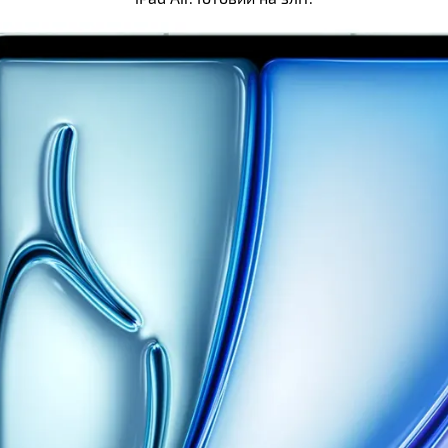
th
к освітленості, сканер відбитку пальця,
омпас, Face ID