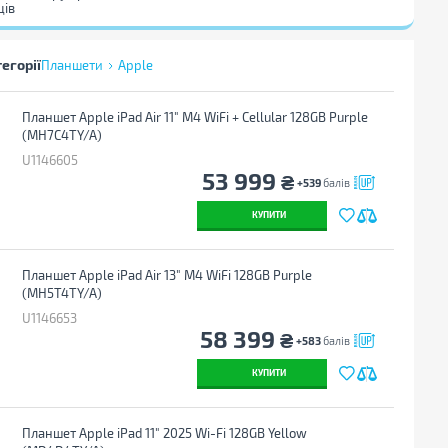
ців
тегорії
Планшети
Apple
Планшет Apple iPad Air 11" M4 WiFi + Cellular 128GB Purple
(MH7C4TY/A)
U1146605
53 999
₴
+539
балів
КУПИТИ
Планшет Apple iPad Air 13" M4 WiFi 128GB Purple
(MH5T4TY/A)
U1146653
58 399
₴
+583
балів
КУПИТИ
Планшет Apple iPad 11" 2025 Wi-Fi 128GB Yellow