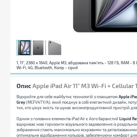
1, 11", 2360 x 1640, Apple M3, вбудована пам'ять - 128 ГБ, RAM - 8
Wi-Fi, 4G, Bluetooth, Колір - сірий
Опис
Apple iPad Air 11" M3 Wi-Fi + Cellul
Відкрийте для себе майбутнє технологій з планшетом
Apple iPa
Grey
(MCFV4TY/A), який поєднує в собі елегантний дизайн, потуж
тих, хто цінує якість та шукає високопродуктивний пристрій д
Одним з головних елементів iPad Air є його барвистий
Liquid R
відкриває нові горизонти візуального задоволення із роздільною
зображення стають максимально яскравими та деталізованими. 
оптимальне відображення кольорів, забезпечуючи комфорт для 