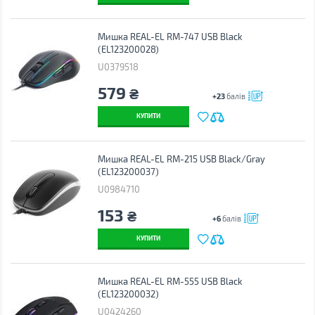
Мишка REAL-EL RM-747 USB Black
(EL123200028)
U0379518
579
₴
+23
балів
КУПИТИ
Мишка REAL-EL RM-215 USB Black/Gray
(EL123200037)
U0984710
153
₴
+6
балів
КУПИТИ
Мишка REAL-EL RM-555 USB Black
(EL123200032)
U0424260