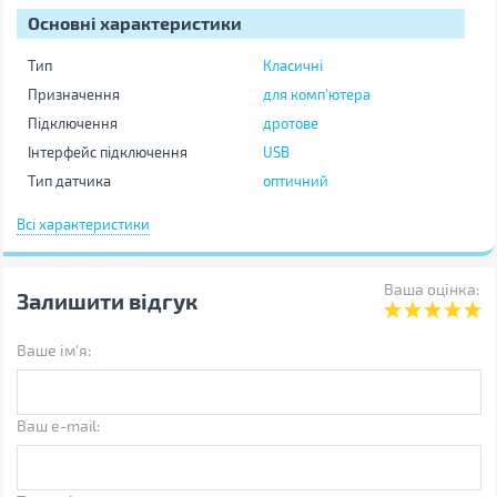
Основні характеристики
Тип
Класичні
Призначення
для комп'ютера
Підключення
дротове
Інтерфейс підключення
USB
Тип датчика
оптичний
Роздільна здатність (max)
1600 dpi
Всі характеристики
Роздільна здатність (min)
800 dpi
Додаткові характеристики
Ваша оцінка:
Залишити відгук
Кількість кнопок
6
Ваше ім'я:
Довжина кабеля
1.5 м
Фізичні характеристики
Ваш e-mail:
Розмір
середня
Розміри
105 х 62 х 37 мм
Вага
107 г