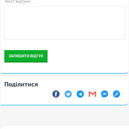
Текст відгука:
Колір
чорний
Інші
Виробник
REAL-EL
Країна виробництва
Китай
Гарантія, міс
12
Штрихкод
4743304100507
ЗАЛИШИТИ ВІДГУК
Примітка
Виробник може змінювати
властивості, характеристики,
зовнішній вигляд і
комплектацію товарів без
попередження
Поділитися