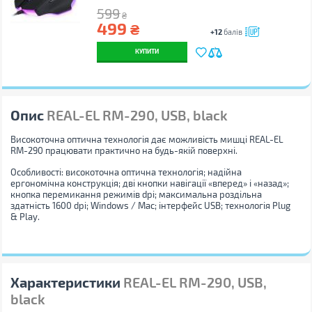
599
₴
499
₴
+12
балів
КУПИТИ
Опис
REAL-EL RM-290, USB, black
Високоточна оптична технологія дає можливість мишці REAL-EL
RM-290 працювати практично на будь-якій поверхні.
Особливості: високоточна оптична технологія; надійна
ергономічна конструкція; дві кнопки навігації «вперед» і «назад»;
кнопка перемикання режимів dpi; максимальна роздільна
здатність 1600 dpi; Windows / Mac; інтерфейс USB; технологія Plug
& Play.
Характеристики
REAL-EL RM-290, USB,
black