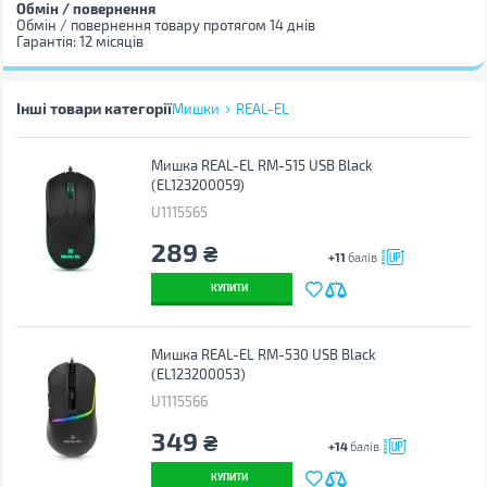
Обмін / повернення
Обмін / повернення товару протягом 14 днів
Гарантія: 12 місяців
Інші товари категорії
Мишки
REAL-EL
Мишка REAL-EL RM-515 USB Black
(EL123200059)
U1115565
289
₴
+11
балів
КУПИТИ
Мишка REAL-EL RM-530 USB Black
(EL123200053)
U1115566
349
₴
+14
балів
КУПИТИ