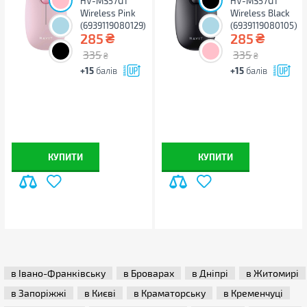
HV-MS57GT
HV-MS57GT
Wireless Pink
Wireless Black
(6939119080129)
(6939119080105)
₴
₴
285
285
335
335
₴
₴
+15
балів
+15
балів
КУПИТИ
КУПИТИ
в Івано-Франківську
в Броварах
в Дніпрі
в Житомирі
в Запоріжжі
в Києві
в Краматорську
в Кременчуці