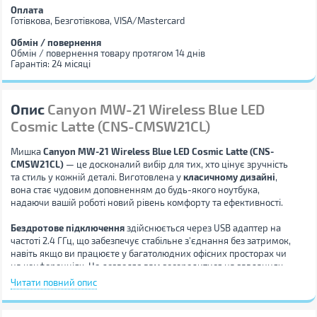
Оплата
Готівкова, Безготівкова, VISA/Mastercard
Обмін / повернення
Обмін / повернення товару протягом 14 днів
Гарантія: 24 місяці
Опис
Canyon MW-21 Wireless Blue LED
Cosmic Latte (CNS-CMSW21CL)
Мишка
Canyon MW-21 Wireless Blue LED Cosmic Latte (CNS-
CMSW21CL)
— це досконалий вибір для тих, хто цінує зручність
та стиль у кожній деталі. Виготовлена у
класичному дизайні
,
вона стає чудовим доповненням до будь-якого ноутбука,
надаючи вашій роботі новий рівень комфорту та ефективності.
Бездротове підключення
здійснюється через USB адаптер на
частоті 2.4 ГГц, що забезпечує стабільне з'єднання без затримок,
навіть якщо ви працюєте у багатолюдних офісних просторах чи
на конференціях. Це дозволяє вам зосередитися на завданнях,
не відволікаючись на дрібні технічні негаразди. Вага мишки
Читати повний опис
складає лише 75 г, що робить її легкою та зручною для
перенесення разом з ноутбуком.