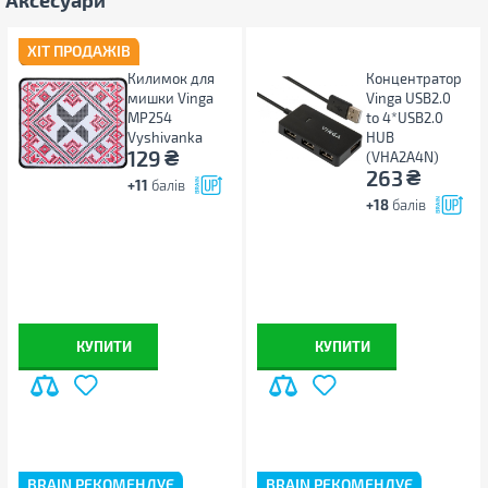
ХІТ ПРОДАЖІВ
Килимок для
Концентратор
мишки Vinga
Vinga USB2.0
MP254
to 4*USB2.0
Vyshivanka
HUB
₴
129
(VHA2A4N)
₴
263
+11
балів
+18
балів
КУПИТИ
КУПИТИ
BRAIN РЕКОМЕНДУЄ
BRAIN РЕКОМЕНДУЄ