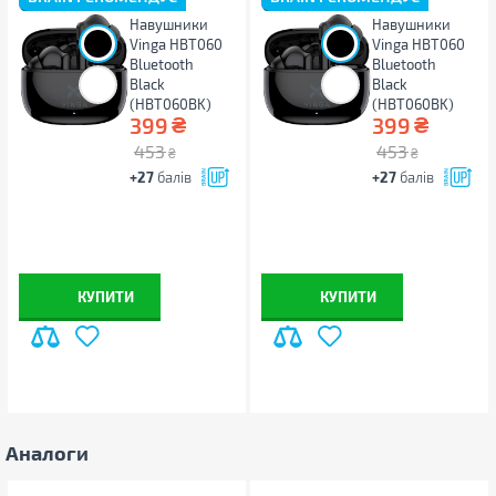
Навушники
Навушники
Vinga HBT060
Vinga HBT060
Bluetooth
Bluetooth
Black
Black
(HBT060BK)
(HBT060BK)
₴
₴
399
399
453
453
₴
₴
+27
балів
+27
балів
КУПИТИ
КУПИТИ
Аналоги