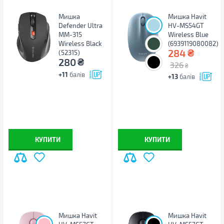
Мишка
Мишка Havit
Defender Ultra
HV-MS54GT
MM-315
Wireless Blue
Wireless Black
(6939119080082)
₴
284
(52315)
₴
280
326
₴
+11
балів
+13
балів
КУПИТИ
КУПИТИ
Мишка Havit
Мишка Havit