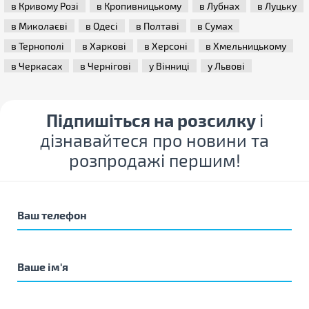
в Кривому Розі
в Кропивницькому
в Лубнах
в Луцьку
в Миколаєві
в Одесі
в Полтаві
в Сумах
в Тернополі
в Харкові
в Херсоні
в Хмельницькому
в Черкасах
в Чернігові
у Вінниці
у Львові
Підпишіться на розсилку
і
дізнавайтеся про новини та
розпродажі першим!