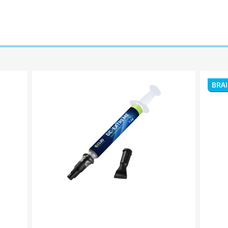
оментар:
BRA