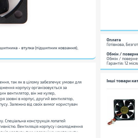
Оплата
Готівкова, Безго
підшипника - втулка (підшипник ковзання),
Обмін / поверн
Обмін / поверне
Гарантія: 12 міся
Інші товари ка
ня, так як в цілому забезпечує умови для
лодження корпусу організовується за
ин вентилятор, він же кулер,
ря ззовні в корпус, другий вентилятор,
пусу. Залежно від своїх вимог користувач
. Спеціальна конструкція лопатей
ивністю. Вентиляція корпусу і охолодження
яція корпусу, тим холодніше компоненти,