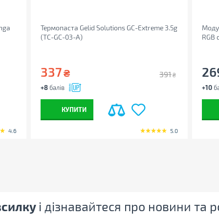
inga
Термопаста Gelid Solutions GC-Extreme 3.5g
Моду
(TC-GC-03-A)
RGB 
337
26
₴
391
₴
+8
балів
+10
ба
КУПИТИ
4.6
5.0
зсилку
і дізнавайтеся про новини та