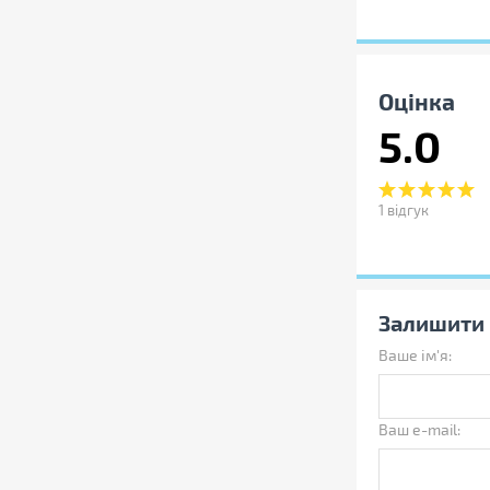
Оцінка
5.0
1
відгук
Залишити 
ати властивості, характеристики,
Ваше ім'я:
омплектацію товарів без попередження
Ваш e-mail: