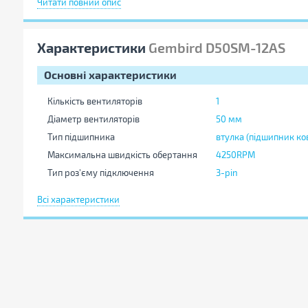
Читати повний опис
Характеристики
Gembird D50SM-12AS
Основні характеристики
Кількість вентиляторів
1
Діаметр вентиляторів
50 мм
Тип підшипника
втулка (підшипник ко
Максимальна швидкість обертання
4250RPM
Тип роз'єму підключення
3-pin
Рівень шуму
28 дБ
Всі характеристики
Додаткові характеристики
Повітряний потік
8.34 CFM
Тиск
2.17 мм H2O
Середнє напрацювання на відмову
30000 г
(MTBF)