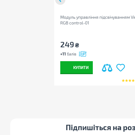
Модуль управління підсвічуванням V
RGB control-01
249
₴
+11
балів
КУПИТИ
Підпишіться на ро