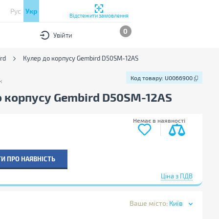
Рус
Укр
Відстежити замовлення
0
Увійти
rd
Кулер до корпусу Gembird D50SM-12AS
Код товару:
U0066900
к
Код товару:
U0066900
о корпусу Gembird D50SM-12AS
Немає в наявності
И ПРО НАЯВНІСТЬ
Ціна з ПДВ
Ваше місто:
Київ