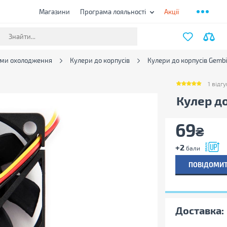
Магазини
Програма лояльності
Акції
еми охолодження
Кулери до корпусів
Кулери до корпусів Gembi
1
відгу
1
відгук
Кулер д
69
₴
+2
бали
ПОВІДОМИТ
Доставка: