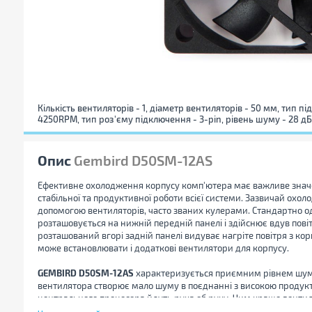
Кількість вентиляторів - 1, діаметр вентиляторів - 50 мм, тип 
4250RPM, тип роз'єму підключення - 3-pin, рівень шуму - 28 дБ
Опис
Gembird D50SM-12AS
Ефективне охолодження корпусу комп'ютера має важливе значен
стабільної та продуктивної роботи всієї системи. Зазвичай охо
допомогою вентиляторів, часто званих кулерами. Стандартно од
розташовується на нижній передній панелі і здійснює вдув повіт
розташований вгорі задній панелі видуває нагріте повітря з кор
може встановлювати і додаткові вентилятори для корпусу.
GEMBIRD D50SM-12AS
характеризується приємним рівнем шуму
вентилятора створює мало шуму в поєднанні з високою продукт
центрального процесора йдуть рука об руку. Чим краще вентил
тим стабільніше робота комп'ютера.