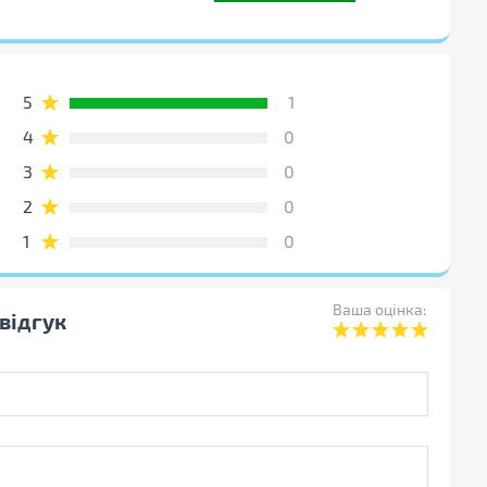
5
1
4
0
3
0
2
0
1
0
Ваша оцінка:
відгук