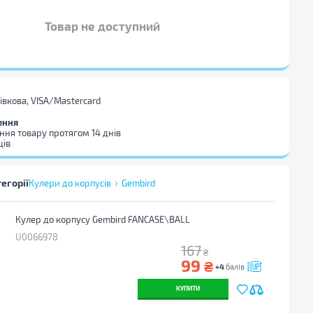
Товар не доступний
тівкова, VISA/Mastercard
ення
ння товару протягом 14 днів
ців
тегорії
Кулери до корпусів
Gembird
Кулер до корпусу Gembird FANCASE\BALL
U0066978
167
₴
99
₴
+4
балів
КУПИТИ