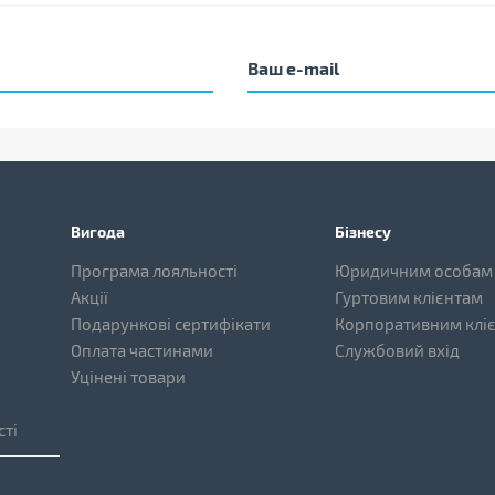
Вигода
Бізнесу
Програма лояльності
Юридичним особам
Акції
Гуртовим клієнтам
Подарункові сертифікати
Корпоративним клі
Оплата частинами
Службовий вхід
Уцінені товари
сті