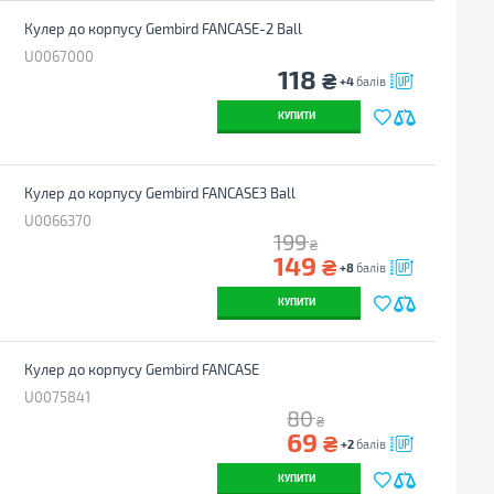
Кулер до корпусу Gembird FANCASE-2 Ball
U0067000
118
₴
+4
балів
КУПИТИ
Кулер до корпусу Gembird FANCASE3 Ball
U0066370
199
₴
149
₴
+8
балів
КУПИТИ
Кулер до корпусу Gembird FANCASE
U0075841
80
₴
69
₴
+2
балів
КУПИТИ