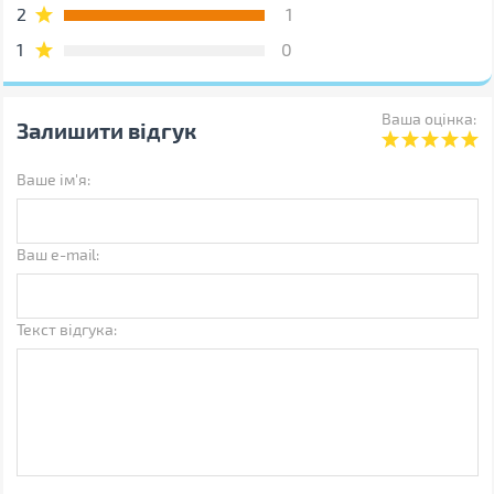
Штрихкод
4743304101870
2
1
Примітка
Виробник може змінювати
1
0
властивості, характеристики,
зовнішній вигляд і
комплектацію товарів без
попередження
Ваша оцінка:
Залишити відгук
Ваше ім'я:
Ваш e-mail:
Текст відгука: