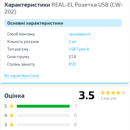
Характеристики
REAL-EL Розетка USB (CW-
202)
Основні характеристики
Спосіб монтажу
прихований
Кількість роз'ємів
2 шт
Тип роз'єму
USB Type-A
Сила струму
2.1 A
Ступінь захисту
IP20
Технічні особливості
світлова індикація
Всі характеристики
Матеріал
пластик
Колір
білий
3.5
Оцінка
Інші
2
відгука
5
1
Виробник
REAL-EL
4
0
Країна виробництва
Тайвань
Гарантія, міс
12
3
0