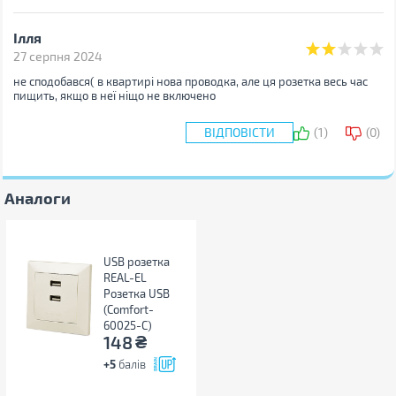
Ваше ім'я:
Ваш e-mail:
Ілля
27 серпня 2024
не сподобався( в квартирі нова проводка, але ця розетка весь час
пищить, якщо в неї ніщо не включено
Ваш коментар:
ВІДПОВІСТИ
(
1
)
(
0
)
Ваше ім'я:
Ваш e-mail:
Аналоги
Ваш коментар:
НАДІСЛАТИ ВІДПОВІДЬ
USB розетка
REAL-EL
Розетка USB
(Comfort-
60025-C)
₴
148
+5
балів