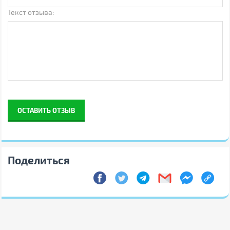
Штрихкод
6900040063918
Текст отзыва:
Примечание
Производитель может
менять свойства,
характеристики, внешний
вид и комплектацию товаров
без предварительного
уведомления
ОСТАВИТЬ ОТЗЫВ
Поделиться