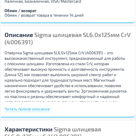
Наличная, Безналичная, VISA/Mastercard
Обмен / возврат
Обмен / возврат товара в течении 14 дней
Описание
Sigma шлицевая SL6.0x125мм CrV
(4006391)
Отвёртка Sigma шлицевая SL6.0x125мм CrV (4006391) - это
высококачественный инструмент, предназначенный для работы
с плоскими шлицами. Изготовлена из стали CrV, которая
обеспечивает высокую прочность и долговечность инструмента.
Длина 125 мм позволяет выполнять широкий спектр работ и
идеально подходит для труднодоступных мест. Магнитный
наконечник обеспечивает удобство в использовании, позволяя
легко фиксировать и удерживать винты. Эргономичная рукоятка
из пластика и резины обеспечивает комфортный и надёжный
хват, предотвращая выскальзывание инструмента из рук во
время работы. Эта стандартная фиксированная отвертка станет
Читать полное описание
незаменимым помощником как в профессиональной
деятельности, так и в бытовых задачах.
Характеристики
Sigma шлицевая