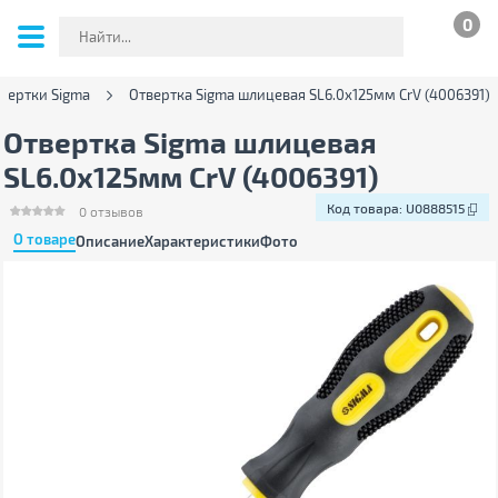
0
вертки Sigma
Отвертка Sigma шлицевая SL6.0x125мм CrV (4006391)
Отвертка Sigma шлицевая
SL6.0x125мм CrV (4006391)
Код товара:
U0888515
0
отзывов
О товаре
Описание
Характеристики
Фото