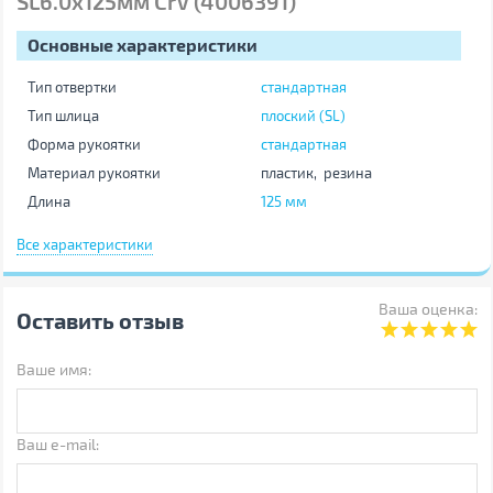
SL6.0x125мм CrV (4006391)
Основные характеристики
Тип отвертки
стандартная
Тип шлица
плоский (SL)
Форма рукоятки
стандартная
Материал рукоятки
пластик, резина
Длина
125 мм
Материал стержня
сталь (хром-ванадиевая)
Все характеристики
Количество отверток
1 шт
Дополнительно
магнитный наконечник
Ваша оценка:
Оставить отзыв
Комплектация набора
Ваше имя:
Плоская (Slotted/SL)
6
Другие
Ваш e-mail:
Производитель
Sigma
Страна производства
Китай