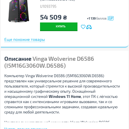
U1093795
54 509
₴
+1 139
баллов
КУПИТЬ
Еще похожие товары
Описание
Vinga Wolverine D6586
(I5M16G3060W.D6586)
Компьютер Vinga Wolverine D6586 (I5M16G3060W.D6586)
представлен как универсальное решение для современного
пользователя, который стремится к высокой производительности
и насыщенному графическому опыту. Оснащённый
операционной системой
Windows 11 Home
, этот ПК с лёгкостью
справится как с интенсивными игровыми вызовами, так и со
сложными профессиональными задачами, создавая идеальную
среду для любой деятельности.
Центром вычислительной мощности Vinga Wolverine D6586
является
процессор Intel Core i5-13600KF
, который имеет 14
Читать полное описание