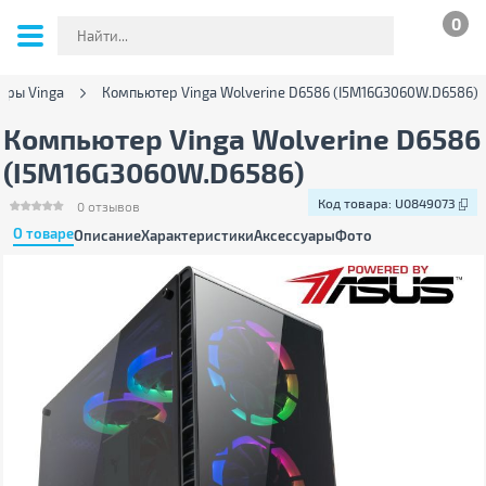
0
еры Vinga
Компьютер Vinga Wolverine D6586 (I5M16G3060W.D6586)
Компьютер Vinga Wolverine D6586
(I5M16G3060W.D6586)
Код товара:
U0849073
0
отзывов
О товаре
Описание
Характеристики
Аксессуары
Фото