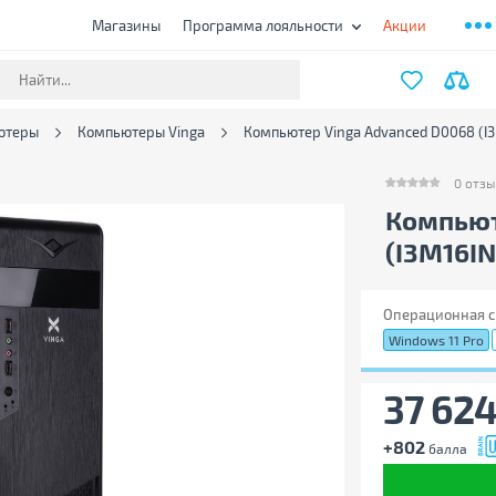
Магазины
Программа лояльности
Акции
ютеры
Компьютеры Vinga
Компьютер Vinga Advanced D0068 (I
0
отзы
0
отзыво
Компьют
(I3M16I
Операционная с
Windows 11 Pro
37 62
+802
балла