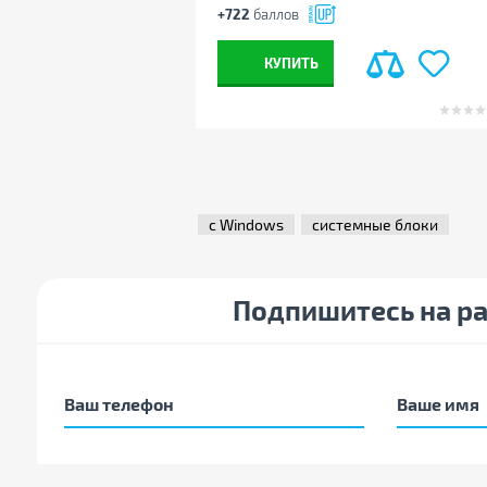
Мощность блока питания
500 Вт
+722
баллов
С подсветкой
нет
КУПИТЬ
Ширина, мм
180
Высота, мм
410
Глубина, мм
410
Цвет
черный
Другие
с Windows
системные блоки
Производитель
Vinga
Страна производства
Украина
Гарантия, мес
36
Подпишитесь на р
Примечание
Производитель может
внешний вид и компл
уведомления