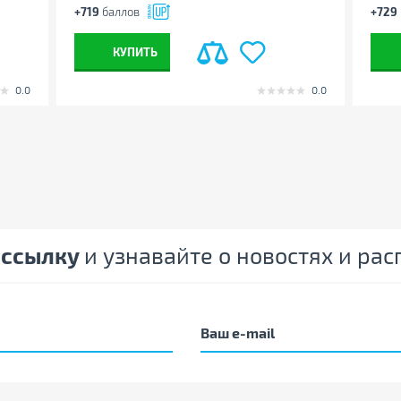
+719
баллов
+729
КУПИТЬ
0.0
0.0
ассылку
и узнавайте о новостях и ра
 менять свойства, характеристики,
ектацию товаров без предварительного