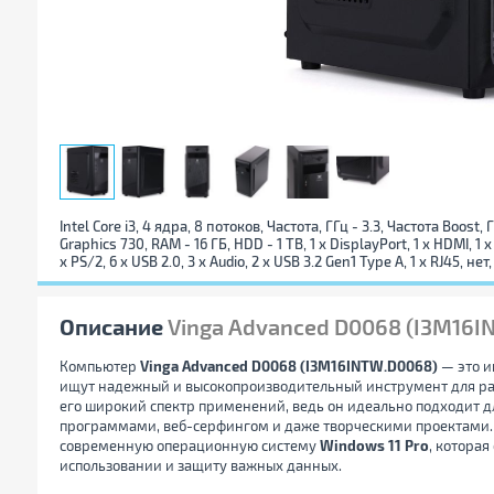
Intel Core i3, 4 ядра, 8 потоков, Частота, ГГц - 3.3, Частота Boost,
Graphics 730, RAM - 16 ГБ, HDD - 1 TB, 1 x DisplayPort, 1 x HDMI, 1 
x PS/2, 6 x USB 2.0, 3 x Audio, 2 x USB 3.2 Gen1 Type A, 1 x RJ45, нет
Описание
Vinga Advanced D0068 (I3M16I
Компьютер
Vinga Advanced D0068 (I3M16INTW.D0068)
— это и
ищут надежный и высокопроизводительный инструмент для ра
его широкий спектр применений, ведь он идеально подходит д
программами, веб-серфингом и даже творческими проектами.
современную операционную систему
Windows 11 Pro
, котора
использовании и защиту важных данных.