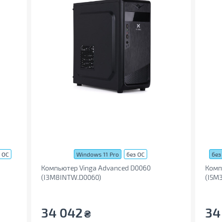
I-D
,
1 x DisplayPort
,
1 x VGA
,
1 x HDMI
,
1 х
,
6 x USB 2.0
,
3 x Audio
,
2 x USB 3.2 Gen1 Type
 ОС
Windows 11 Pro
без ОС
без
Компьютер Vinga Advanced D0060
Комп
(I3M8INTW.D0060)
(I5M
34 042
34
₴