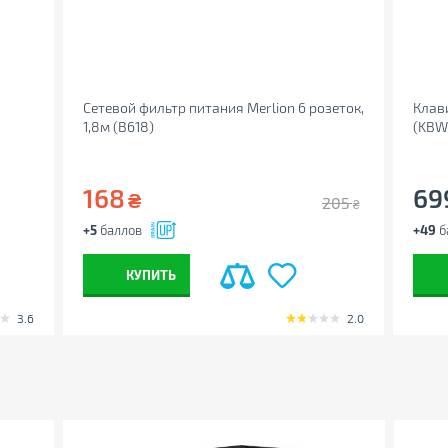
Сетевой фильтр питания Merlion 6 розеток,
Клав
1,8м (B618)
(KBW
168
69
₴
205
₴
+5
баллов
+49
б
КУПИТЬ
3.6
2.0