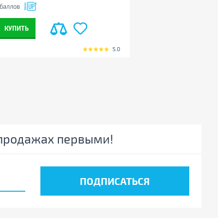
баллов
+722
баллов
КУПИТЬ
КУПИТЬ
5.0
спродажах первыми!