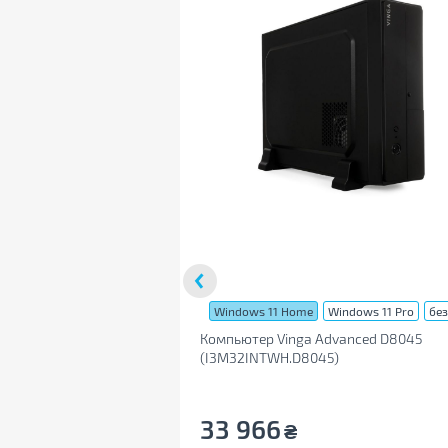
Порты и разъемы
Внешние порты и разъемы
1 x Нeadphone
,
1 x DV
Microphone
,
2 x PS/2
A
,
1 x RJ45
Программное обеспечение
Операционная система
Windows 11 Pro
Дополнительно
Устройства ввода в комплекте
нет
Возможность крепления VESA
нет
Windows 11 Home
Windows 11 Pro
без
Корпус
Компьютер Vinga Advanced D8045
Модель корпуса
Vinga CS104B-500W
(I3M32INTWH.D8045)
Толщина металла
0.45 мм
Материал корпуса
пластик, металл
33 966
₴
Расположение блока питания
верхнее