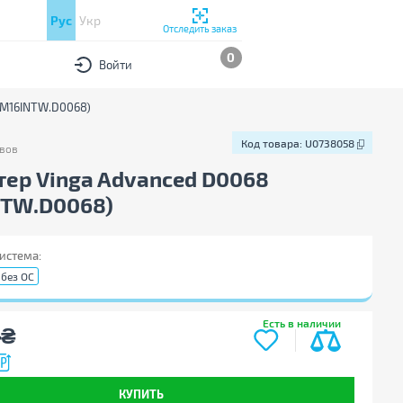
Рус
Укр
Отследить заказ
0
Войти
3M16INTW.D0068)
Код товара:
U0738058
вов
в
Код товара:
U0738058
ер Vinga Advanced D0068
NTW.D0068)
истема:
без ОС
4
Есть в наличии
₴
КУПИТЬ