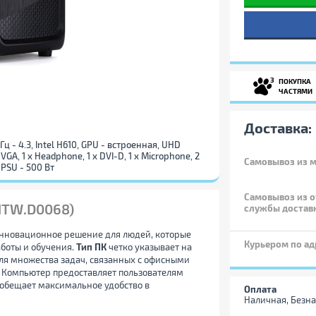
3
ПОКУПКА
ЧАСТЯМИ
Доставка:
 ГГц - 4.3, Intel H610, GPU - встроенная, UHD
x VGA, 1 x Нeadphone, 1 x DVI-D, 1 х Microphone, 2
Самовывоз
из м
, PSU - 500 Вт
Самовывоз из о
NTW.D0068)
службы достав
нновационное решение для людей, которые
Курьером по ад
боты и обучения.
Тип ПК
четко указывает на
ля множества задач, связанных с офисными
 Компьютер предоставляет пользователям
я обещает максимальное удобство в
Оплата
Наличная, Безна