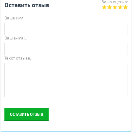
Ваша оценка:
Производитель
Canyon
Оставить отзыв
Страна производства
Китай
Ваше имя:
Гарантия, мес
24
Штрихкод
5291485017132
Примечание
Производитель может
Ваш e-mail:
менять свойства,
характеристики, внешний
вид и комплектацию товаров
без предварительного
Текст отзыва:
уведомления
ОСТАВИТЬ ОТЗЫВ