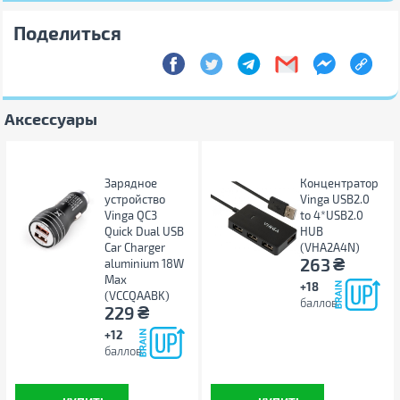
Поделиться
Аксессуары
Зарядное
Концентратор
устройство
Vinga USB2.0
Vinga QC3
to 4*USB2.0
Quick Dual USB
HUB
Car Charger
(VHA2A4N)
₴
263
aluminium 18W
Max
+18
(VCCQAABK)
баллов
₴
229
+12
баллов