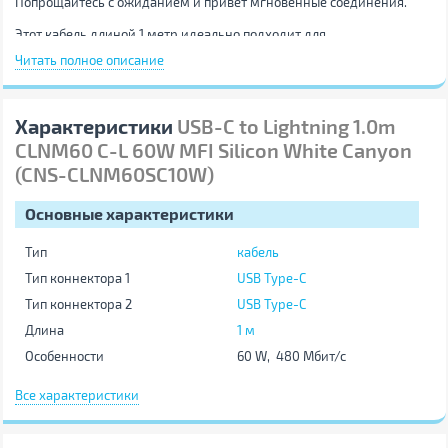
Попрощайтесь с ожиданием и привет мгновенные соединения.
Этот кабель длиной 1 метр идеально подходит для
использования в дороге: достаточно длинный, чтобы покинуть
Читать полное описание
вам место, короткий достаточно, чтобы избежать запутывания.
Кроме того, гладкое, гибкое силиконовое покрытие отлично
ложится в руки. Хотите знать лучшую часть? Этот кабель
сертифицированный MFi, что означает, что он всегда одобрен
Характеристики
USB-C to Lightning 1.0m
Apple, готов хорошо работать с вашими устройствами.
Независимо от того, заряжаете ли вы, синхронизируете или
CLNM60 C-L 60W MFI Silicon White Canyon
демонстрируете – отличный силиконовый дизайн CLNM60 дает
(CNS-CLNM60SC10W)
вам заряд энергии со стилем.
Основные характеристики
Тип
кабель
Тип коннектора 1
USB Type-C
Тип коннектора 2
USB Type-C
Длина
1 м
Особенности
60 W, 480 Мбит/с
Цвет
белый
Все характеристики
Другие