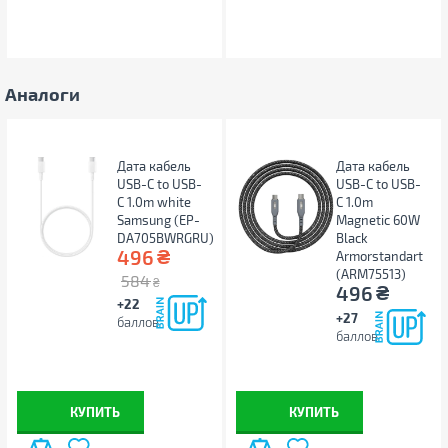
Аналоги
Дата кабель
Дата кабель
USB-C to USB-
USB-C to USB-
C 1.0m white
C 1.0m
Samsung (EP-
Magnetic 60W
DA705BWRGRU)
Black
₴
496
Armorstandart
(ARM75513)
584
₴
₴
496
+22
+27
баллов
баллов
КУПИТЬ
КУПИТЬ