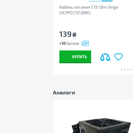
Другие
Кабель питания C13 1.8m Vinga
Производитель
1stPlayer
(VCPPCC131.8BK)
Страна производства
Китай
Гарантия, мес
12
139
₴
Штрихкод
6974418987809
Примечание
Производитель может
+10
баллов
внешний вид и компл
уведомления
КУПИТЬ
Аналоги