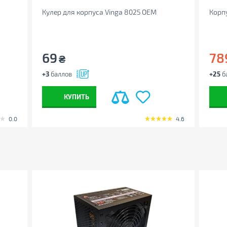
Кулер для корпуса Vinga 8025 ОЕМ
Корпу
69
78
₴
 менять свойства, характеристики,
+3
баллов
+25
б
ектацию товаров без предварительного
КУПИТЬ
0.0
4.6