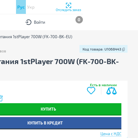
Рус
Укр
Отследить заказ
0
Войти
итания 1stPlayer 700W (FK-700-BK-EU)
Код товара:
U1068443
вов
в
Код товара:
U1068443
ания 1stPlayer 700W (FK-700-BK-
Есть в наличии
КУПИТЬ
КУПИТЬ В КРЕДИТ
Цена с НДС