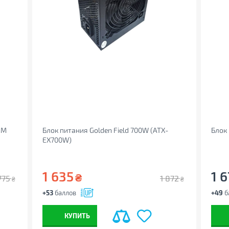
FM
Блок питания Golden Field 700W (ATX-
Блок
EX700W)
1 635
1 
₴
775
1 872
₴
₴
+53
баллов
+49
б
КУПИТЬ