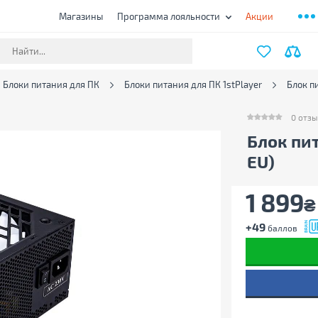
Магазины
Программа лояльности
Акции
Блоки питания для ПК
Блоки питания для ПК 1stPlayer
Блок п
0
отзы
0
отзыво
Блок пит
EU)
1 899
₴
+49
баллов