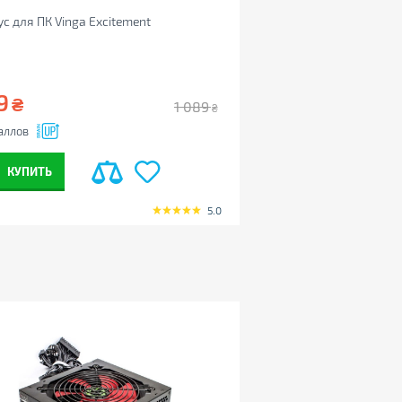
с для ПК Vinga Excitement
Кулер для процессора 
9
159
₴
₴
1 089
₴
аллов
+7
баллов
КУПИТЬ
КУПИТЬ
5.0