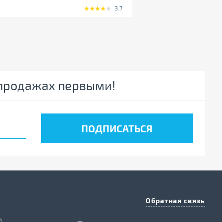
3.7
спродажах первыми!
Обратная связь
м