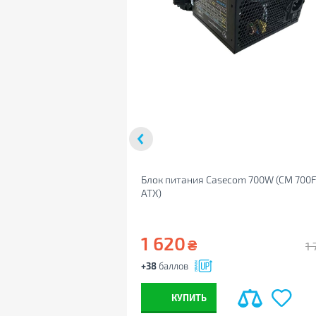
Блок питания Casecom 700W (CM 700
ATX)
1 620
₴
1 
+38
баллов
КУПИТЬ