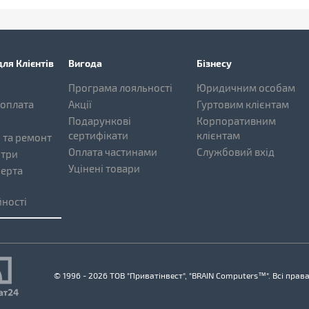
ля Клієнтів
Вигода
Бізнесу
Програма лояльності
Юридичним особам
 оплата
Акції
Гуртовим клієнтам
Подарункові
Корпоративним
сертифікати
клієнтам
 та ремонт
Оплата частинами
Службовий вхід
нтри
Уцінені товари
ферта
ності
© 1996 - 2026 ТОВ "Приватінвест", "BRAIN Computers™". Всі прав