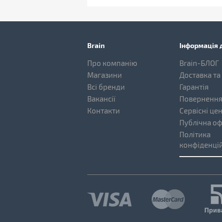
Brain
Інформація д
Про компанію
Brain-БЛОГ
Магазини
Доставка та
Всі бренди
Гарантія
Вакансії
Повернення
Контакти
Сервісні це
Публічна о
Політика
конфіденцій