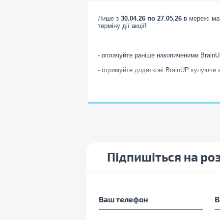
Лише з
30.04.26 по 27.05.26
в мережі ма
терміну дії акції!
- оплачуйте раніше накопиченими Brain
- отримуйте додаткові BrainUP купуючи а
- розраховуючись безготівково (від фіз
Пiдписуйтесь на групи Brain у месенджер
Viber
Telegram
Підпишіться на ро
* звертаємо вашу увагу на те, що ціна вка