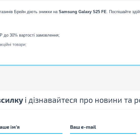
газинів Брейн діють знижки на
Samsung Galaxy S25 FE
. Поспішайте здій
UP до 30% вартості замовлення;
кційні товари;
особи) отримуйте додаткові
BrainUP
.
ах, щоб першими дiзнаватись про крутi акції, розіграші, знижки на товар
зсилку
і дізнавайтеся про новини та
зана з урахуванням знижки. Кількість акційних товарів обмежена.