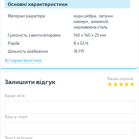
Основні характеристики
Матеріал радіатора
мідні ребра, латунні
камери, алюміній,
нержавіюча сталь
Сумісність з вентиляторами
140 x 140 x 25 мм
Різьба
8 х G1/4
Щільність оребрения
18 FPI
Габарити
325 x 145 x 44 мм
Всі характеристики
Вага
1510 г
Інші
Ваша оцінка:
Залишити відгук
Виробник
Ekwb
Ваше ім'я:
Країна виробництва
Китай
Гарантія, міс
12
Штрихкод
3831109838549
Ваш e-mail:
Примітка
Виробник може змінювати
властивості, характеристики,
зовнішній вигляд і
Текст відгука: