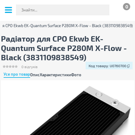
0
для СРО Ekwb EK-Quantum Surface P280M X-Flow - Black (3831109838549)
Радіатор для СРО Ekwb EK-
Quantum Surface P280M X-Flow -
Black (3831109838549)
Код товару:
U0760700
0
відгуків
Усе про товар
Опис
Характеристики
Фото