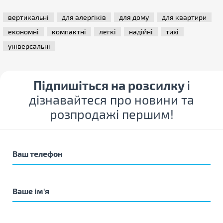
вертикальні
для алергіків
для дому
для квартири
економні
компактні
легкі
надійні
тихі
універсальні
Підпишіться на розсилку
і
дізнавайтеся про новини та
розпродажі першим!