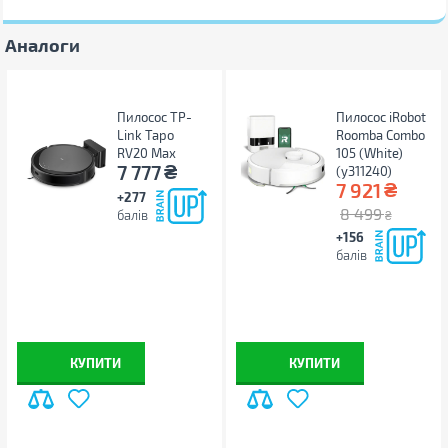
Фізичні характеристики
Аналоги
Розмір
325 х 325 х 90 мм
Вага
2.7 кг
Пилосос TP-
Пилосос iRobot
Колір
чорний
Link Tapo
Roomba Combo
RV20 Max
105 (White)
Інші
₴
7 777
(y311240)
₴
7 921
+277
Виробник
Kyvol
8 499
балів
₴
Країна виробництва
Китай
+156
Гарантія, міс
12
балів
Примітка
Виробник може змінювати
властивості, характеристики,
зовнішній вигляд і
комплектацію товарів без
попередження
КУПИТИ
КУПИТИ