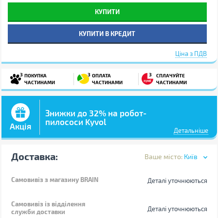
КУПИТИ
КУПИТИ В КРЕДИТ
Ціна з ПДВ
3
3
3
ПОКУПКА
ОПЛАТА
СПЛАЧУЙТЕ
ЧАСТИНАМИ
ЧАСТИНАМИ
ЧАСТИНАМИ
Знижки до 32% на робот-
пилососи Kyvol
Акція
Детальніше
Доставка:
Ваше місто:
Київ
Самовивіз
з магазину BRAIN
Деталі уточнюються
Самовивіз із відділення
Деталі уточнюються
служби доставки