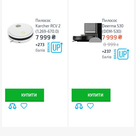
Пилосос
Пилосос
Karcher RCV 2
Deerma S30
(1.269-670.0)
(DEM-S30)
₴
₴
7 999
7 999
8 999
+273
₴
балів
+237
балів
КУПИТИ
КУПИТИ