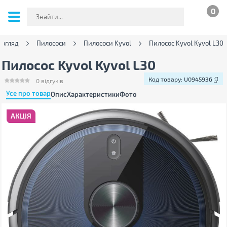
0
догляд
Пилососи
Пилососи Kyvol
Пилосос Kyvol Kyvol L30
Пилосос Kyvol Kyvol L30
Код товару:
U0945936
0
відгуків
Усе про товар
Опис
Характеристики
Фото
АКЦІЯ