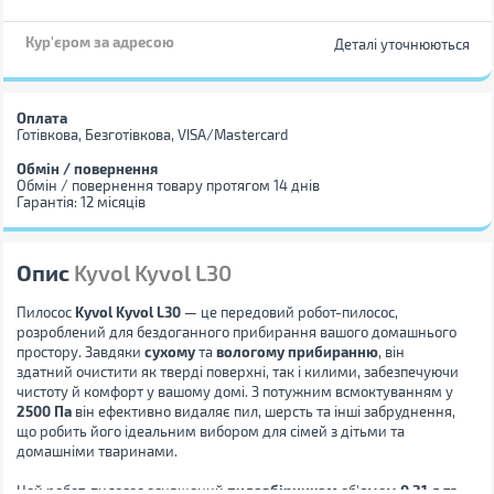
Кур'єром за адресою
Деталі уточнюються
Оплата
Готівкова, Безготівкова, VISA/Mastercard
Обмін / повернення
Обмін / повернення товару протягом 14 днів
Гарантія: 12 місяців
Опис
Kyvol Kyvol L30
Пилосос
Kyvol Kyvol L30
— це передовий робот-пилосос,
розроблений для бездоганного прибирання вашого домашнього
простору. Завдяки
сухому
та
вологому прибиранню
, він
здатний очистити як тверді поверхні, так і килими, забезпечуючи
чистоту й комфорт у вашому домі. З потужним всмоктуванням у
2500 Па
він ефективно видаляє пил, шерсть та інші забруднення,
що робить його ідеальним вибором для сімей з дітьми та
домашніми тваринами.
Цей робот-пилосос оснащений
пилозбірником
об'ємом
0.21 л
та