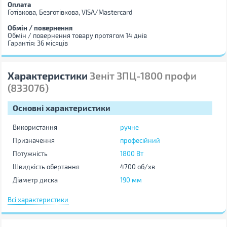
Оплата
Готівкова, Безготівкова, VISA/Mastercard
Обмін / повернення
Обмін / повернення товару протягом 14 днів
Гарантія: 36 місяців
Характеристики
Зеніт ЗПЦ-1800 профи
(833076)
Основні характеристики
Використання
ручне
Призначення
професійний
Потужність
1800 Вт
Швидкість обертання
4700 об/хв
Діаметр диска
190 мм
Глибина пропила під кутом 90 °
67 мм
Всі характеристики
Глибина пропила під кутом 45 °
46 мм
Живлення
мережа