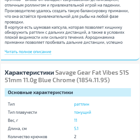
отличным роллингом и привлекательной игрой на падении.
Производителю удалось создать такую балансировку приманки,
что она остаётся привлекательной для рыбы на любой фазе
проводки.
В корпусе есть шумовая капсула, которая позволяет хищнику
обнаружить раттлин с дальних дистанций, а также в условиях
плохой видимости или сильного течения. Аэродинамика
приманки позволяет пробивать дальние дистанции, успешно
ловить, забрасывая против ветра.
Читать полное описание
Воблер Savage Gear Fat Vibes
подойдёт также для вертикальной
ловли с борта лодки или зимой со льда. Основные трофеи,
которые стоит ожидать на него – окунь, щука, судак и сом.
Характеристики
Savage Gear Fat Vibes 51S
51mm 11.0g Blue Chrome (1854.11.95)
Основные характеристики
Тип
раттлин
Тип плавучести
тонущий
Вес, г
11
Длина, см
5.1
Количество крючков
2