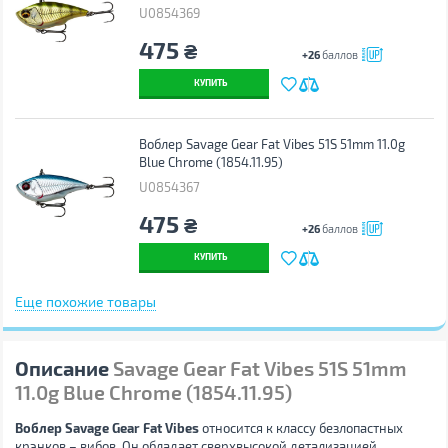
U0854369
475
₴
+26
баллов
КУПИТЬ
Воблер Savage Gear Fat Vibes 51S 51mm 11.0g
Blue Chrome (1854.11.95)
U0854367
475
₴
+26
баллов
КУПИТЬ
Еще похожие товары
Описание
Savage Gear Fat Vibes 51S 51mm
11.0g Blue Chrome (1854.11.95)
Воблер Savage Gear Fat Vibes
относится к классу безлопастных
крэнков – вибов. Он обладает сверхвысокой детализацией,