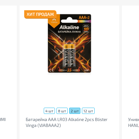
ХИТ ПРОДАЖ
4 шт
8 шт
2 шт
12 шт
DMI
Батарейка AAA LR03 Alkaline 2pcs Blister
Унив
Vinga (VJABAAA2)
HANLI
200ml