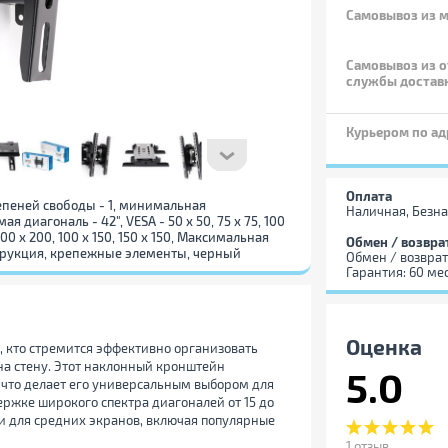
Самовывоз
из м
Самовывоз из о
службы достав
Курьером по ад
Оплата
тепеней свободы - 1, минимальная
Наличная, Безна
диагональ - 42", VESA - 50 x 50, 75 x 75, 100
, 100 x 200, 100 x 150, 150 x 150, Максимальная
Обмен / возвра
инструкция, крепежные элементы, черный
Обмен / возврат
Гарантия: 60 ме
Оценка
, кто стремится эффективно организовать
на стену. Этот наклонный кронштейн
5.0
 что делает его универсальным выбором для
ржке широкого спектра диагоналей от 15 до
 и для средних экранов, включая популярные
1
отзыв