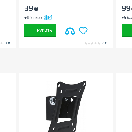
39
99
₴
+3
баллов
+4
ба
КУПИТЬ
3.0
0.0