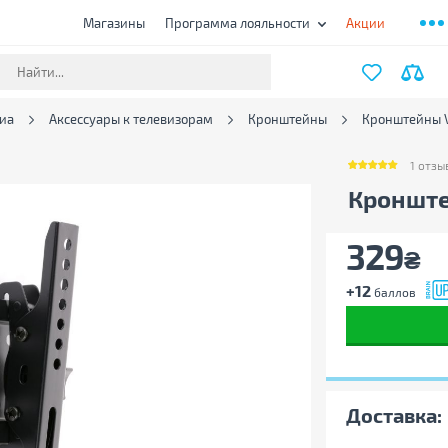
Магазины
Программа лояльности
Акции
иа
Аксессуары к телевизорам
Кронштейны
Кронштейны V
1
отзы
1
отзыв
Кронште
329
₴
+12
баллов
Доставка: