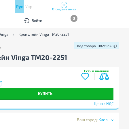
Рус
Укр
Отследить заказ
0
Войти
inga
Кронштейн Vinga TM20-2251
Код товара:
U0219628
в
Код товара:
U0219628
йн Vinga TM20-2251
Есть в наличии
КУПИТЬ
Цена с НДС
Ваш город:
Киев