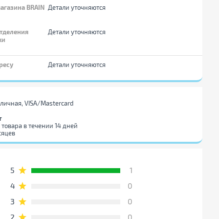
агазина BRAIN
Детали уточняются
тделения
Детали уточняются
ки
ресу
Детали уточняются
личная, VISA/Mastercard
т
 товара в течении 14 дней
сяцев
5
1
4
0
3
0
2
0