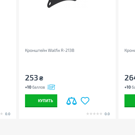
Кронштейн Walfix R-213B
Крон
253
26
₴
+10
баллов
+10
б
КУПИТЬ
0.0
0.0