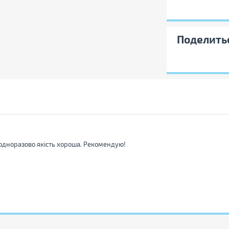
Поделить
ные элементы
дноразово якість хороша. Рекомендую!
мментарий:
 менять свойства, характеристики,
ектацию товаров без предварительного
аш комментарий: