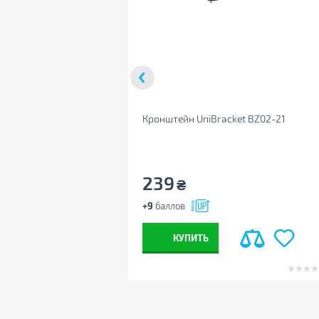
Кронштейн UniBracket BZ02-21
239
₴
+9
баллов
КУПИТЬ