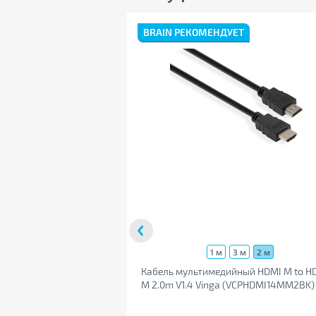
Ваш e-mail:
BRAIN РЕКОМЕНДУЕТ
1 м
3 м
2 м
Кабель мультимедийный HDMI M to H
M 2.0m V1.4 Vinga (VCPHDMI14MM2BK)