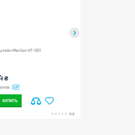
штейн Merlion HT-001
Кронштейн AGN AGN43
4
279
₴
₴
аллов
+13
баллов
КУПИТЬ
КУПИТЬ
0.0