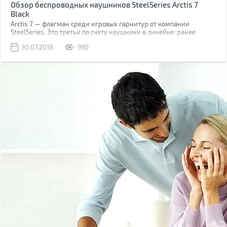
Обзор беспроводных наушников SteelSeries Arctis 7
Black
Arctis 7 — флагман среди игровых гарнитур от компании
SteelSeries. Это третьи по счету наушники в линейке: ранее
компания уже знакомила игроманов и аудиофилов с
30.07.2018
990
наушниками Arctis 3 и Arctis 5.