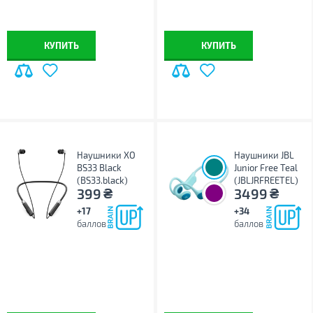
КУПИТЬ
КУПИТЬ
Наушники XO
Наушники JBL
BS33 Black
Junior Free Teal
(BS33.black)
(JBLJRFREETEL)
₴
₴
399
3499
+17
+34
баллов
баллов