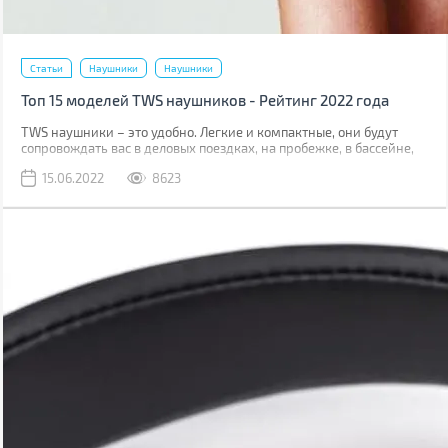
Статьи
Наушники
Наушники
Топ 15 моделей TWS наушников - Рейтинг 2022 года
TWS наушники – это удобно. Легкие и компактные, они будут
сопровождать вас в деловых поездках, на пробежке, в бассейне,
путешествии. Часто можно услышать, что они уступают по
15.06.2022
8623
качеству звука проводным моделям, но все ли могут услышать
разницу? Мы подготовили для вас топ-15 моделей в трех ценовых
сегментах, которые актуальны в мае 2022. В каждом из них есть
весьма интересные варианты на любой вкус и кошелек.