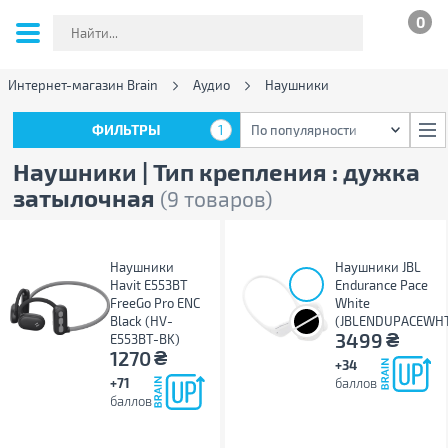
0
Интернет-магазин Brain
Аудио
Наушники
ФИЛЬТРЫ
1
По популярности
ФИЛЬТРЫ
1
По популярности
Наушники | Тип крепления : дужка
затылочная
(9 товаров)
Наушники
Наушники JBL
Havit E553BT
Endurance Pace
FreeGo Pro ENC
White
Black (HV-
(JBLENDUPACEWH
₴
3499
E553BT-BK)
₴
1270
+34
+71
баллов
баллов