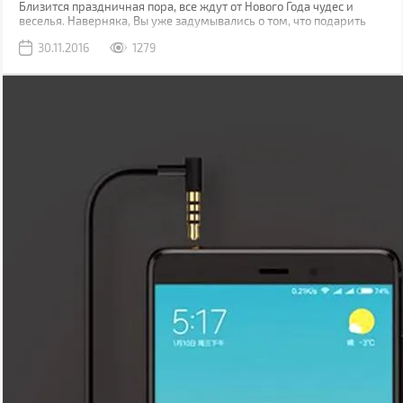
Близится праздничная пора, все ждут от Нового Года чудес и
веселья. Наверняка, Вы уже задумывались о том, что подарить
близким людям и членам семьи? Это непростой выбор, но BRAIN-
30.11.2016
1279
Гид подготовил для Вас несколько замечательных идей для
подарков на Новый год.