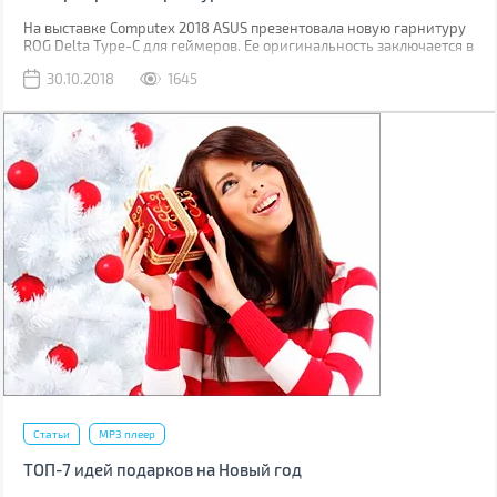
На выставке Computex 2018 ASUS презентовала новую гарнитуру
ROG Delta Type-C для геймеров. Ее оригинальность заключается в
треугольных амбушюрах, встроенном цифро-аналоговым
30.10.2018
1645
преобразователе и радужной RGB подсветке. А подключается она
по USB Type-C.
Статьи
MP3 плеер
ТОП-7 идей подарков на Новый год