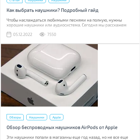
Статьи
Наушники
Наушники
Как выбрать наушники? Подробный гайд
Чтобы наслаждаться любимыми песнями на полную, нужны
хорошие наушники или аудиосистема. Сегодня мы расскажем
наушниках: их строении, способе передачи сигнала,
05.12.2022
7550
характеристиках и других факторах, которые нужно учесть при
выборе.
Обзоры
Наушники
Apple
Обзор беспроводных наушников AirPods от Apple
Эти наушники попали в магазины еще год назад, но не все еще