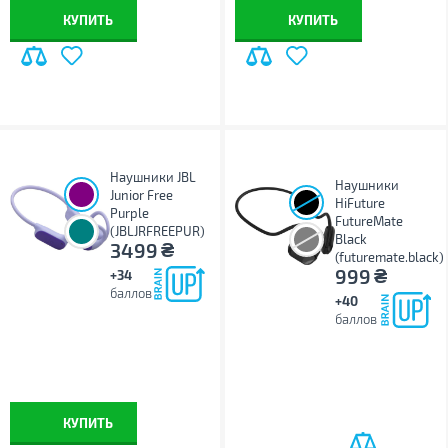
КУПИТЬ
КУПИТЬ
Наушники JBL
Наушники
Junior Free
HiFuture
Purple
FutureMate
(JBLJRFREEPUR)
Black
₴
3499
(futuremate.black)
₴
999
+34
баллов
+40
баллов
КУПИТЬ