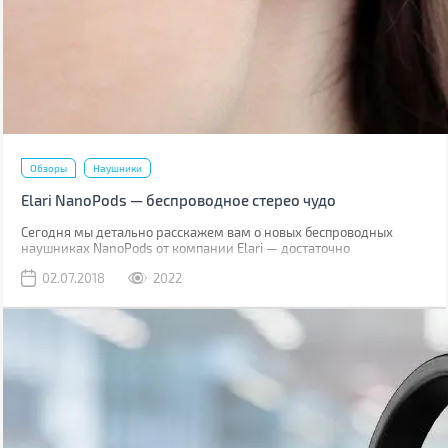
Обзоры
Наушники
Elari NanoPods — беспроводное стерео чудо
Сегодня мы детально расскажем вам о новых беспроводных
наушниках NanoPods от компании Elari — достаточно
популярного производителя умных гаджетов. Торговая марка
02.07.2018
2022
позиционирует свое новое детище как наушники со звучанием
класса Hi-Fi.