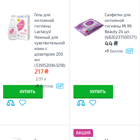
Гель для
Салфетки для
интимной
интимной
гигиены
гигиены Mi Mi
Lactacyd
Beauty 24 шт.
Нежный для
(4820237500571)
₴
44
чувствительной
кожи с
+1
баллов
дозатором 200
мл
(5391520943218)
₴
217
231
₴
+6
баллов
КУПИТЬ
КУПИТЬ
АКЦИЯ