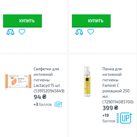
КУПИТЬ
КУПИТЬ
Салфетки для
Пенка для
интимной
интимной
гигиены
гигиены
Lactacyd 15 шт.
Famirel С
(5391520945649)
ромашкой 250
₴
94
мл
(7290114085700)
+3
баллов
₴
399
+19
баллов