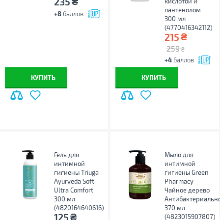
₴
235
кислотой и
пантенолом
+8
баллов
300 мл
(4770416342112)
₴
215
259
₴
+4
баллов
КУПИТЬ
КУПИТЬ
Гель для
Мыло для
интимной
интимной
гигиены Triuga
гигиены Green
Ayurveda Soft
Pharmacy
Ultra Comfort
Чайное дерево
300 мл
Антибактериальн
(4820164640616)
370 мл
₴
125
(4823015907807)