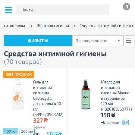
0
та и здоровье
Женская гигиена
Средства интимной гигиены
ФИЛЬТРЫ
По популярности
ФИЛЬТРЫ
По популярности
Средства интимной гигиены
(70 товаров)
ХИТ ПРОДАЖ
Гель для
Масло для
интимной
интимной
гигиены
гигиены Mayur
Lactacyd С
натуральное
дозатором 400
120 мл
мл
(4820189560777)
₴
158
(5391520943232)
₴
327
+6
баллов
347
₴
400 мл
200 мл
+10