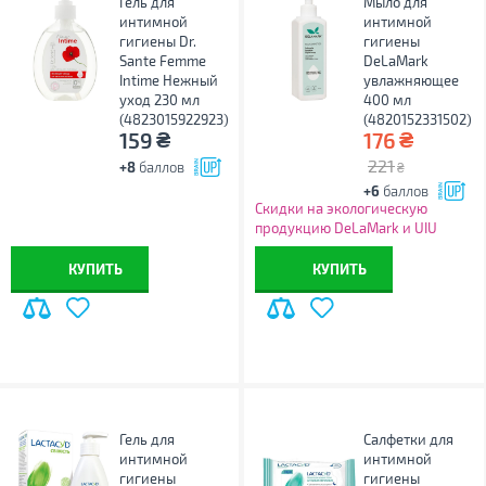
Гель для
Мыло для
интимной
интимной
гигиены Dr.
гигиены
Sante Femme
DeLaMark
Intime Нежный
увлажняющее
уход 230 мл
400 мл
(4823015922923)
(4820152331502)
₴
₴
159
176
221
+8
баллов
₴
+6
баллов
Скидки на экологическую
продукцию DeLaMark и UIU
КУПИТЬ
КУПИТЬ
Гель для
Салфетки для
интимной
интимной
гигиены
гигиены