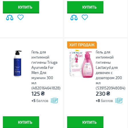
КУПИТЬ
КУПИТЬ
ХИТ ПРОДАЖ
Гель для
Гель для
интимной
интимной
гигиены Triuga
гигиены
Ayurveda For
Lactacyd для
Men Для
девочек с
мужчин 300
дозатором 200
мл
мл
(4820164641828)
(5391520948084)
₴
₴
125
230
+5
баллов
+8
баллов
КУПИТЬ
КУПИТЬ