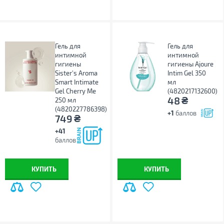
Гель для
Гель для
интимной
интимной
гигиены
гигиены Ajoure
Sister's Aroma
Intim Gel 350
Smart Intimate
мл
Gel Cherry Me
(4820217132600)
₴
48
250 мл
(4820227786398)
+1
баллов
₴
749
+41
баллов
КУПИТЬ
КУПИТЬ