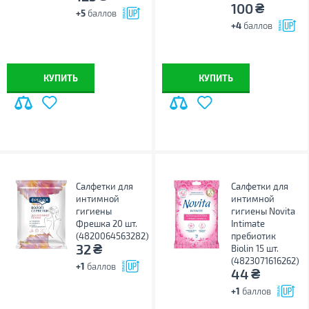
₴
100
+5
баллов
+4
баллов
КУПИТЬ
КУПИТЬ
Салфетки для
Салфетки для
интимной
интимной
гигиены
гигиены Novita
Фрешка 20 шт.
Intimate
(4820064563282)
пребиотик
₴
32
Biolin 15 шт.
(4823071616262)
+1
баллов
₴
44
+1
баллов