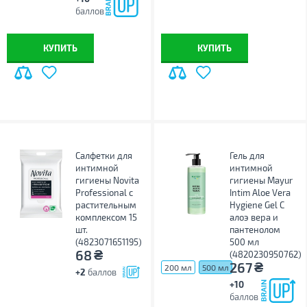
баллов
КУПИТЬ
КУПИТЬ
Салфетки для
Гель для
интимной
интимной
гигиены Novita
гигиены Mayur
Professional с
Intim Aloe Vera
растительным
Hygiene Gel С
комплексом 15
алоэ вера и
шт.
пантенолом
(4823071651195)
500 мл
₴
68
(4820230950762)
₴
267
200 мл
500 мл
+2
баллов
+10
баллов