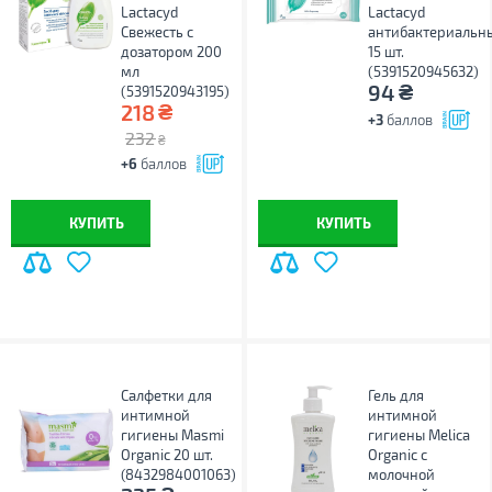
Lactacyd
Lactacyd
Свежесть с
антибактериальн
дозатором 200
15 шт.
мл
(5391520945632)
₴
94
(5391520943195)
₴
218
+3
баллов
232
₴
+6
баллов
КУПИТЬ
КУПИТЬ
Салфетки для
Гель для
интимной
интимной
гигиены Masmi
гигиены Melica
Organic 20 шт.
Organic с
(8432984001063)
молочной