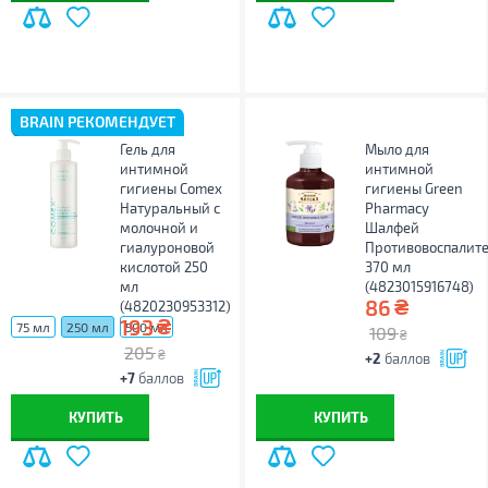
BRAIN РЕКОМЕНДУЕТ
Гель для
Мыло для
интимной
интимной
гигиены Comex
гигиены Green
Натуральный с
Pharmacy
молочной и
Шалфей
гиалуроновой
Противовоспалит
кислотой 250
370 мл
мл
(4823015916748)
₴
86
(4820230953312)
₴
193
75 мл
250 мл
500 мл
109
₴
205
₴
+2
баллов
+7
баллов
КУПИТЬ
КУПИТЬ