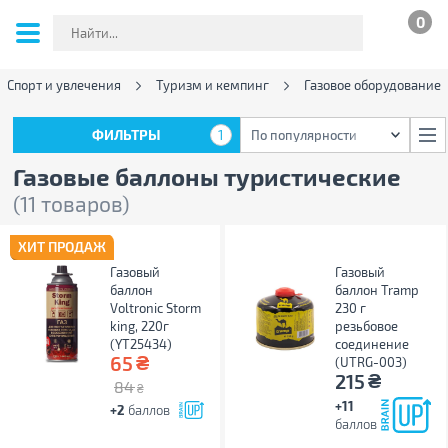
0
Спорт и увлечения
Туризм и кемпинг
Газовое оборудование
ФИЛЬТРЫ
1
По популярности
ФИЛЬТРЫ
1
По популярности
Газовые баллоны туристические
(11 товаров)
ХИТ ПРОДАЖ
Газовый
Газовый
баллон
баллон Tramp
Voltronic Storm
230 г
king, 220г
резьбовое
(YT25434)
соединение
₴
65
(UTRG-003)
₴
215
84
₴
+11
+2
баллов
баллов