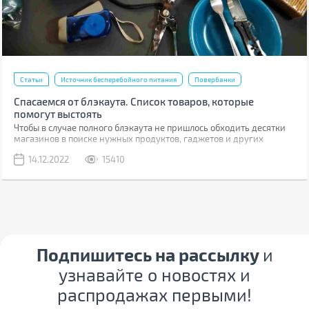
Статьи
Источник бесперебойного питания
Повербанки
Спасаемся от блэкаута. Список товаров, которые
помогут выстоять
Чтобы в случае полного блэкаута не пришлось обходить десятки
магазинов в поиске нужных продуктов, гаджетов и других
товаров, стоит подготовиться заранее. Мы составили обширный
14.12.2022
15410
список, в который вошли как товары первой необходимости, так и
полезные вещи, способные обеспечить дополнительный комфорт,
но без которых можно протянуть.
Подпишитесь на рассылку
и
узнавайте о новостях и
распродажах первыми!