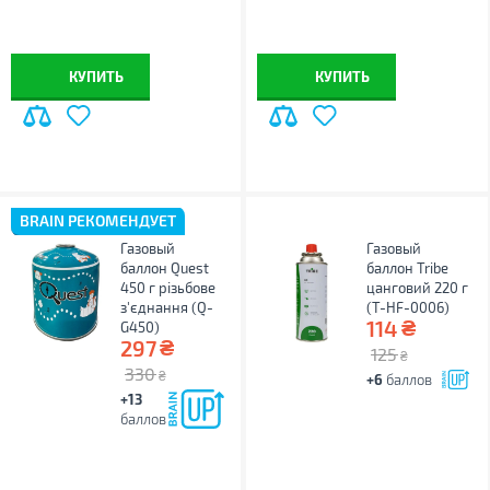
КУПИТЬ
КУПИТЬ
BRAIN РЕКОМЕНДУЕТ
Газовый
Газовый
баллон Quest
баллон Tribe
450 г різьбове
цанговий 220 г
з'єднання (Q-
(T-HF-0006)
₴
114
G450)
₴
297
125
₴
330
₴
+6
баллов
+13
баллов