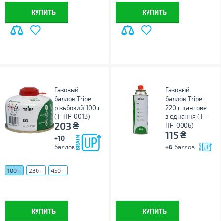
КУПИТЬ
КУПИТЬ
Газовый
Газовый
баллон Tribe
баллон Tribe
різьбовий 100 г
220 г цангове
(T-HF-0013)
з'єднання (T-
₴
203
HF-0006)
₴
115
+10
баллов
+6
баллов
100 г
230 г
450 г
КУПИТЬ
КУПИТЬ