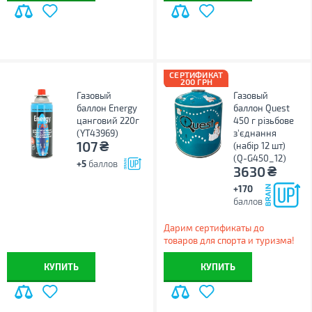
СЕРТИФИКАТ
200 ГРН
Газовый
Газовый
баллон Energy
баллон Quest
цанговий 220г
450 г різьбове
(YT43969)
з'єднання
₴
107
(набір 12 шт)
(Q-G450_12)
+5
баллов
₴
3630
+170
баллов
Дарим сертификаты до
товаров для спорта и туризма!
КУПИТЬ
КУПИТЬ