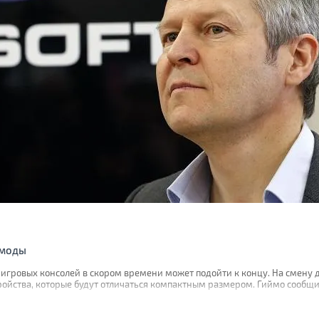
 моды
эра игровых консолей в скором времени может подойти к концу. На смен
ойства, которые будут отличаться компактным размером. Гиймо сообщил,
ректора Ubisoft, будут доступны для большинства геймеров планеты, по
тройства.