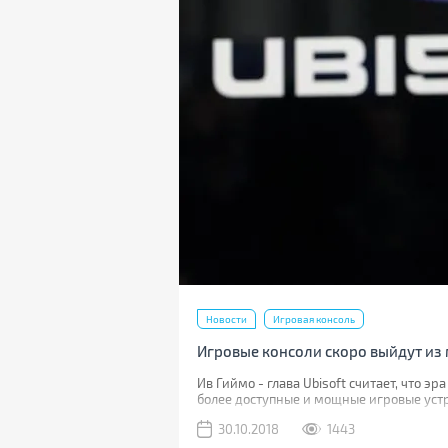
Новости
Игровая консоль
Игровые консоли скоро выйдут из
Ив Гиймо - глава Ubisoft считает, что 
более доступные и мощные игровые устр
поколения. Такие гаджеты, по словам ди
30.10.2018
1443
устанавливать дома сложные дорогие ус