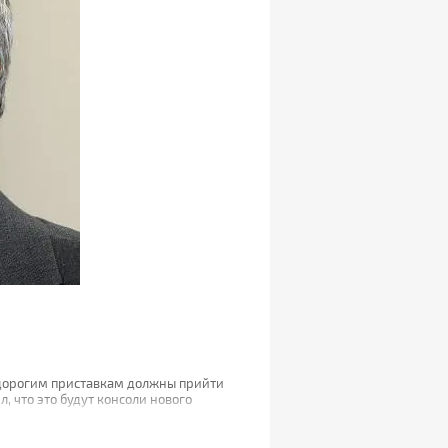
у дорогим приставкам должны прийти
 что это будут консоли нового
этому автоматически отпадет надобность