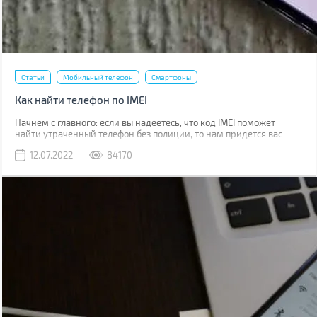
Статьи
Мобильный телефон
Смартфоны
Как найти телефон по IMEI
Начнем с главного: если вы надеетесь, что код IMEI поможет
найти утраченный телефон без полиции, то нам придется вас
разочаровать. Если вы телефон потеряли, то наличие кода не
12.07.2022
84170
поможет абсолютно. Если его украли, IMEI стоит сообщить
полиции, что позволит отыскать смартфон в будущем.