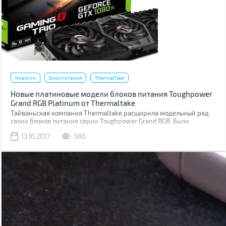
Новости
Блок питания
ThermalTake
Новые платиновые модели блоков питания Toughpower
Grand RGB Platinum от Thermaltake
Тайваньская компания Thermaltake расширила модельный ряд
своих блоков питания серии Toughpower Grand RGB. Были
представлены три новые модели с номиналом 850 Вт, 1050 Вт и
13.10.2017
580
1200 Вт.