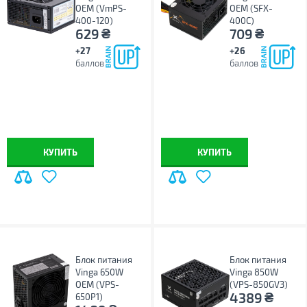
ОЕМ (VmPS-
ОЕМ (SFX-
400-120)
400С)
₴
₴
629
709
+27
+26
баллов
баллов
КУПИТЬ
КУПИТЬ
Блок питания
Блок питания
Vinga 650W
Vinga 850W
ОЕМ (VPS-
(VPS-850GV3)
₴
4389
650P1)