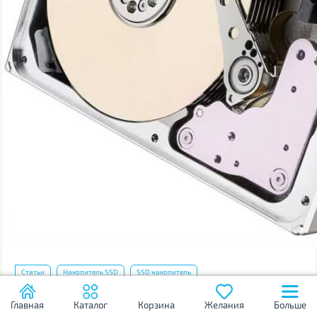
Статьи
Накопитель SSD
SSD накопитель
Как проверить жёсткий диск на ошибки и восстановить
Главная
Каталог
Корзина
Желания
Больше
его