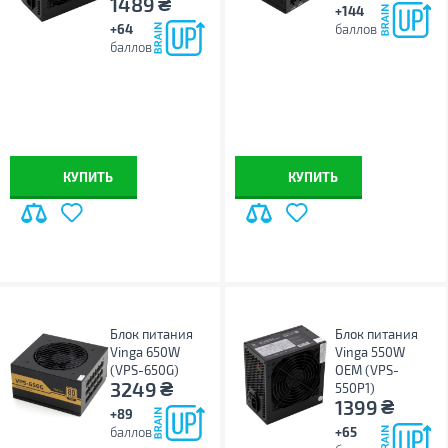
₴
1489
+144
+64
баллов
баллов
КУПИТЬ
КУПИТЬ
Блок питания
Блок питания
Vinga 650W
Vinga 550W
(VPS-650G)
ОЕМ (VPS-
₴
3249
550P1)
₴
1399
+89
баллов
+65