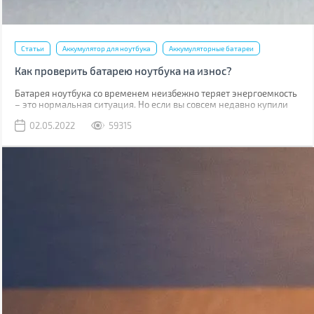
Статьи
Аккумулятор для ноутбука
Аккумуляторные батареи
Как проверить батарею ноутбука на износ?
Батарея ноутбука со временем неизбежно теряет энергоемкость
– это нормальная ситуация. Но если вы совсем недавно купили
ноутбук, то такое положение дел требует вашего внимания. В
02.05.2022
59315
случае, когда гарантийный срок батареи (обычно от 1 до 3 лет в
зависимости от типа аккумулятора и производителя) не вышел, а
она сильно износилась (более 20%), то производитель
производит бесплатную замену.