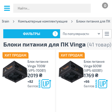
0
 Brain
Компьютерные комплектующие
Блоки питания для ПК
ФИЛЬТРЫ
1
По популярности
ФИЛЬТРЫ
1
По популярности
Блоки питания для ПК Vinga
(41 товар)
ХИТ ПРОДАЖ
ХИТ ПРОДАЖ
Блок питания
Блок питания
Vinga 700W
Vinga 600W
(VPS-700B1)
(VPS-600B1)
₴
₴
2019
1769
+82
+66
баллов
баллов