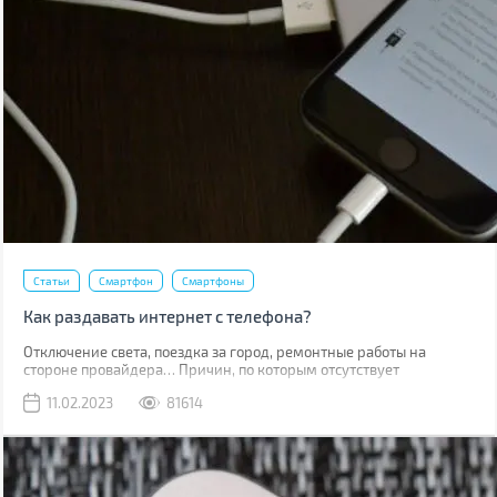
Статьи
Смартфон
Смартфоны
Как раздавать интернет с телефона?
Отключение света, поездка за город, ремонтные работы на
стороне провайдера… Причин, по которым отсутствует
привычный проводной интернет множество. В такой момент
11.02.2023
81614
может выручить мобильная сеть, конечно, если вы находитесь в
зоне ее покрытия.