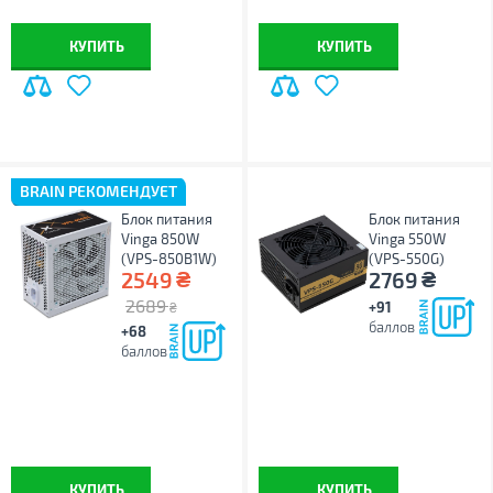
КУПИТЬ
КУПИТЬ
BRAIN РЕКОМЕНДУЕТ
Блок питания
Блок питания
Vinga 850W
Vinga 550W
(VPS-850B1W)
(VPS-550G)
₴
₴
2549
2769
2689
+91
₴
баллов
+68
баллов
КУПИТЬ
КУПИТЬ