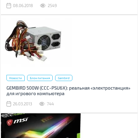
также за бесшумную работу и хорошее охлаждение. Ему присущи
08.06.2018
2549
те же качества, которые нас привлекли в Vinga VPS-650G, в том
числе и модульные кабели. Но это только верхушка айсберга.
Новости
Блок питания
Gembird
GEMBIRD 500W (CCC-PSU6X): реальная «электростанция»
для игрового компьютера
26.03.2013
744