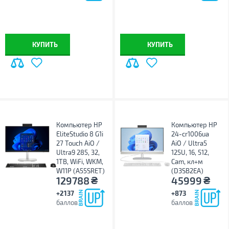
КУПИТЬ
КУПИТЬ
Компьютер HP
Компьютер HP
EliteStudio 8 G1i
24-cr1006ua
27 Touch AiO /
AiO / Ultra5
Ultra9 285, 32,
125U, 16, 512,
1TB, WiFi, WKM,
Cam, кл+м
W11P (A55SRET)
(D3SB2EA)
₴
₴
129788
45999
+2137
+873
баллов
баллов