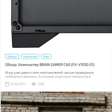
Обзоры
Компьютер
Brain
Обзор: Компьютер BRAIN GAMER С60 (FX-V1050.01)
Игры уже давно стали неотъемлемой частью проведения
свободного времени. А игровая индустрия переросла в
многомиллиардные корпорации, которые штампуют свою
01.02.2017
3916
виртуальную продукцию со скоростью звука. Именно в играх мы
можем примерить на себя образ легендарного полководца,
одерживая победы одну за другой, или же стать асом в гонках по
ночным мегаполисам. Все это и даже больше Вам будет доступно
с новым компьютером серии BRAIN GAMER С60 (FX-V1050.01).
Давайте подробнее изучим этого «монстра».