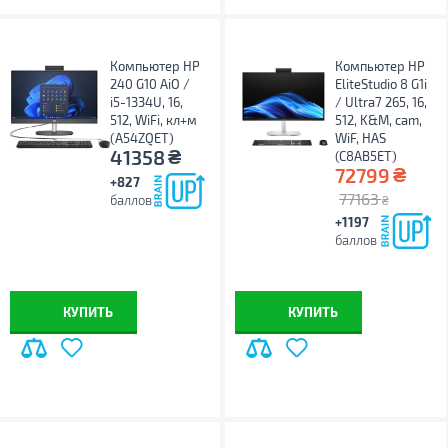
Компьютер HP
Компьютер HP
240 G10 AiO /
EliteStudio 8 G1i
i5-1334U, 16,
/ Ultra7 265, 16,
512, WiFi, кл+м
512, K&M, cam,
(A54ZQET)
WiF, HAS
₴
41358
(C8AB5ET)
₴
72799
+827
77163
баллов
₴
+1197
баллов
КУПИТЬ
КУПИТЬ