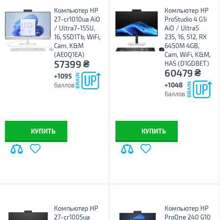
Компьютер HP
Компьютер HP
27-cr1010ua AiO
ProStudio 4 G1i
/ Ultra7-155U,
AiO / Ultra5
16, SSD1Tb, WiFi,
235, 16, 512, RX
Cam, K&M
6450M 4GB,
(AE0Q1EA)
Cam, WiFi, K&M,
₴
57399
HAS (D1GD8ET)
₴
60479
+1095
баллов
+1048
баллов
КУПИТЬ
КУПИТЬ
Компьютер HP
Компьютер HP
27-cr1005ua
ProOne 240 G10