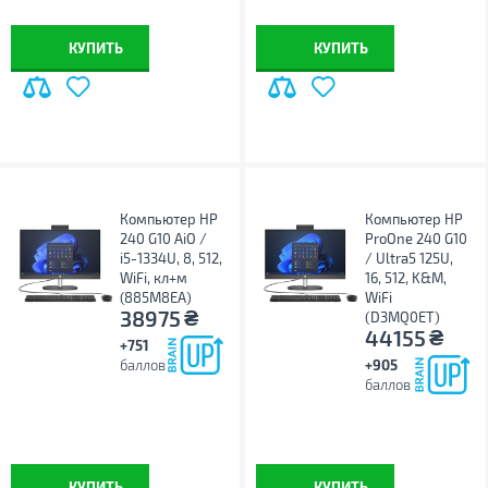
КУПИТЬ
КУПИТЬ
Компьютер HP
Компьютер HP
240 G10 AiO /
ProOne 240 G10
i5-1334U, 8, 512,
/ Ultra5 125U,
WiFi, кл+м
16, 512, K&M,
(885M8EA)
WiFi
₴
38975
(D3MQ0ET)
₴
44155
+751
баллов
+905
баллов
КУПИТЬ
КУПИТЬ