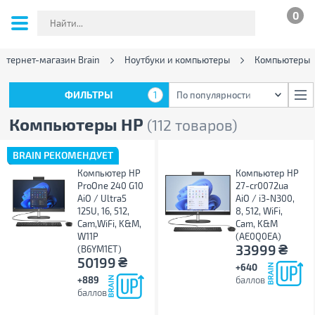
0
нтернет-магазин Brain
Ноутбуки и компьютеры
Компьютеры
ФИЛЬТРЫ
1
По популярности
ФИЛЬТРЫ
1
По популярности
Компьютеры HP
(112 товаров)
BRAIN РЕКОМЕНДУЕТ
Компьютер HP
Компьютер HP
ProOne 240 G10
27-cr0072ua
AiO / Ultra5
AiO / i3-N300,
125U, 16, 512,
8, 512, WiFi,
Cam,WiFi, K&M,
Cam, K&M
W11P
(AE0Q0EA)
₴
33999
(B6YM1ET)
₴
50199
+640
+889
баллов
баллов