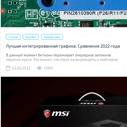
Статьи
Ноутбук
Процессоры
Лучшая интегрированная графика. Сравнение 2022 года
В данный момент биткоин переживает очередное затяжное
падение курса. Это значит, что спрос на видеокарты у майнеров
тоже пойдет на спад, что значительно снизит, дефицит GPU на
02.06.2022
13881
розничном рынке. Снизятся и цены на дискретную графику. Едва
ли они они вернутся до старого уровня, когда в рознице карты
были на 10-15% дороже цены рекомендованной производителем,
но падение будет ощутимым.