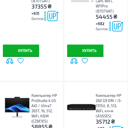
(B70TGAT)
Cam, WiFi,
₴
37355
W11Pro
(B70T6AT)
+931
₴
54455
баллов
+982
баллов
КУПИТЬ
КУПИТЬ
Компьютер HP
Компьютер HP
ProStudio 4 G1i
260 G9 DM / i3-
AiO / Ultra7
1315U, 8, 512,
265T, 16, 512,
WiFi, кл+м
WiFi, K&M
(A1JS5ES)
₴
35712
(CZ8E1ES)
₴
58855