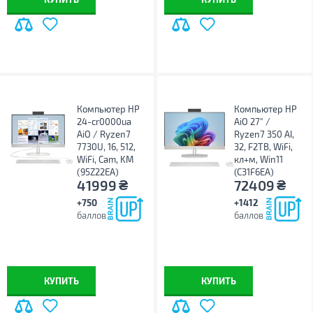
Компьютер HP
Компьютер HP
24-cr0000ua
AiO 27" /
AiO / Ryzen7
Ryzen7 350 AI,
7730U, 16, 512,
32, F2TB, WiFi,
WiFi, Cam, KM
кл+м, Win11
(95Z22EA)
(C31F6EA)
₴
₴
41999
72409
+750
+1412
баллов
баллов
КУПИТЬ
КУПИТЬ