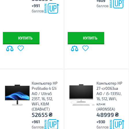
+609
+991
баллов
баллов
КУПИТЬ
КУПИТЬ
Компьютер HP
Компьютер HP
ProStudio 4 G1i
27-cr0063ua
AiO / Ultra5
AiO / i5-1335U,
235T, 16, 512,
16, 512, WiFi,
WiFi, K&M
кл+м
(C8AB4ET)
(AR0N5EA)
₴
₴
52655
48999
+961
+930
баллов
баллов