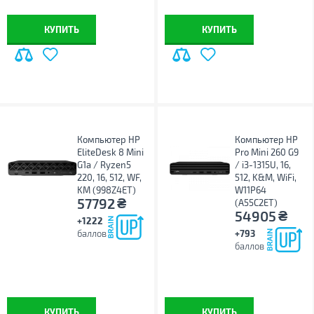
КУПИТЬ
КУПИТЬ
Компьютер HP
Компьютер HP
EliteDesk 8 Mini
Pro Mini 260 G9
G1a / Ryzen5
/ i3-1315U, 16,
220, 16, 512, WF,
512, K&M, WiFi,
KM (998Z4ET)
W11P64
₴
57792
(A55C2ET)
₴
54905
+1222
баллов
+793
баллов
КУПИТЬ
КУПИТЬ