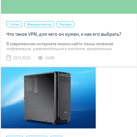
Статьи
Маршрутизатор
Роутеры
Что такое VPN, для чего он нужен, и как его выбрать?
В современном интернете можно найти тонны полезной
информации, развлекательного контента, вредоносных
программ и тысячи аферистов желающих получить доступ к
29.11.2023
2498
вашим персональным данным. Так что защита вашей
анонимности и безопасности в сети важный аспект дайвинга в
цифровые пучины. Обеспечить инкогнито и сохранность
банковских счетов помогает ряд сервисов и технологий, об одной
из которых, а именно о VPN, мы и поговорим в данной статье.