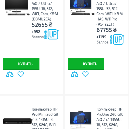
AiO / Ultra7
AiO / Ultra7
155U, 16, 512,
155U, 32, 512,
WiFi, Cam, K&M
Cam, WiFi, K&M,
(D3MU2EA)
HAS, W11Pro
₴
52655
(A54YZET)
₴
67755
+952
баллов
+1199
баллов
КУПИТЬ
КУПИТЬ
Компьютер HP
Компьютер HP
Pro Mini 260 G9
ProOne 240 G10
/ i3-1315U, 8,
AiO / i7-1355U,
512, K&M, WiFi
16, 512, K&M,