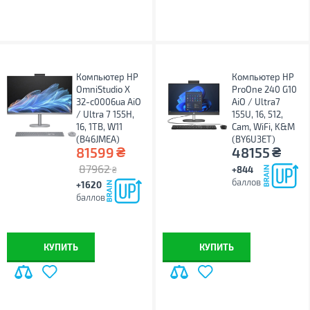
Компьютер HP
Компьютер HP
OmniStudio X
ProOne 240 G10
32-c0006ua AiO
AiO / Ultra7
/ Ultra 7 155H,
155U, 16, 512,
16, 1TB, W11
Cam, WiFi, K&M
(B46JMEA)
(BY6U3ET)
₴
₴
81599
48155
87962
+844
₴
баллов
+1620
баллов
КУПИТЬ
КУПИТЬ