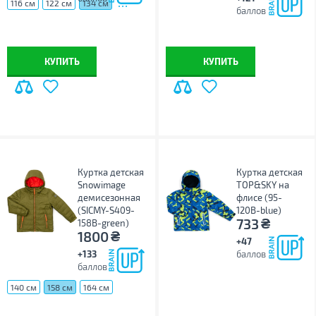
...
116 см
122 см
134 см
баллов
КУПИТЬ
КУПИТЬ
Куртка детская
Куртка детская
Snowimage
TOP&SKY на
демисезонная
флисе (95-
(SICMY-S409-
120B-blue)
₴
733
158B-green)
₴
1800
+47
+133
баллов
баллов
140 см
158 см
164 см