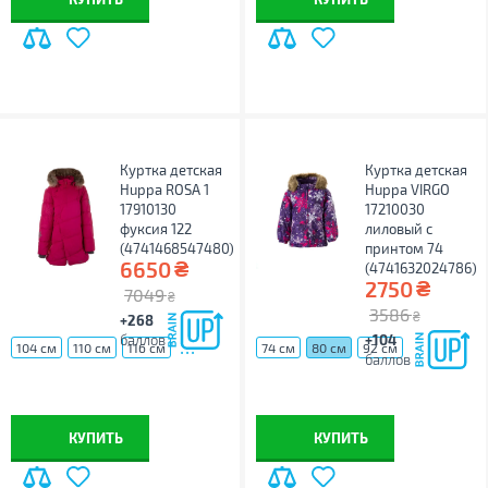
Куртка детская
Куртка детская
Huppa ROSA 1
Huppa VIRGO
17910130
17210030
фуксия 122
лилoвый с
(4741468547480)
принтом 74
₴
6650
(4741632024786)
₴
2750
7049
₴
3586
₴
+268
баллов
+104
...
104 см
110 см
116 см
74 см
80 см
92 см
баллов
КУПИТЬ
КУПИТЬ