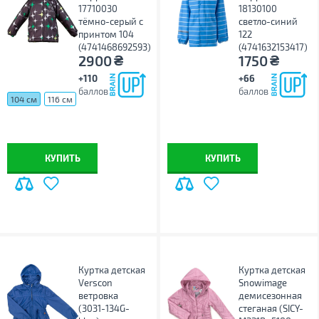
17710030
18130100
тёмно-серый с
светло-синий
принтом 104
122
(4741468692593)
(4741632153417)
₴
₴
2900
1750
+110
+66
баллов
баллов
104 см
116 см
КУПИТЬ
КУПИТЬ
Куртка детская
Куртка детская
Verscon
Snowimage
ветровка
демисезонная
(3031-134G-
стеганая (SICY-