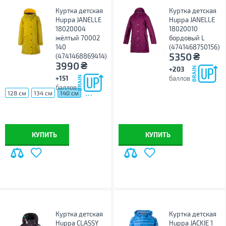
Куртка детская
Куртка детская
Huppa JANELLE
Huppa JANELLE
18020004
18020010
жёлтый 70002
бордовый L
140
(4741468750156)
₴
5350
(4741468869414)
₴
3990
+203
+151
баллов
баллов
...
128 см
134 см
140 см
КУПИТЬ
КУПИТЬ
Куртка детская
Куртка детская
Huppa CLASSY
Huppa JACKIE 1