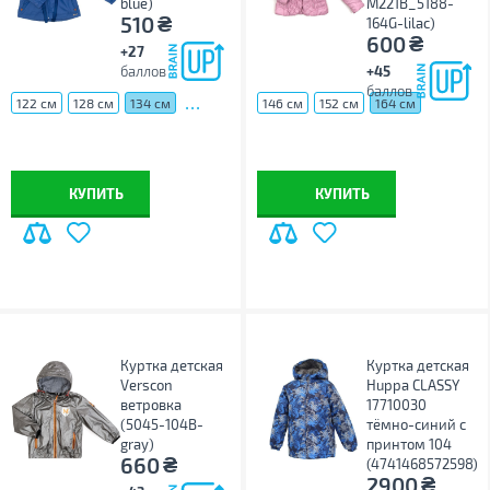
blue)
M221B_5188-
₴
510
164G-lilac)
₴
600
+27
баллов
+45
баллов
...
122 см
128 см
134 см
146 см
152 см
164 см
КУПИТЬ
КУПИТЬ
Куртка детская
Куртка детская
Verscon
Huppa CLASSY
ветровка
17710030
(5045-104B-
тёмно-синий с
gray)
принтом 104
₴
660
(4741468572598)
₴
2900