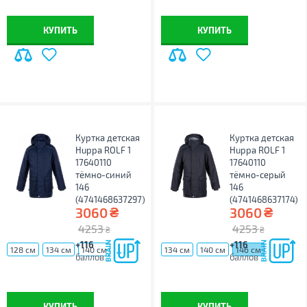
КУПИТЬ
КУПИТЬ
Куртка детская
Куртка детская
Huppa ROLF 1
Huppa ROLF 1
17640110
17640110
тёмно-синий
тёмно-серый
146
146
(4741468637297)
(4741468637174)
₴
₴
3060
3060
4253
4253
₴
₴
+116
+116
...
128 см
134 см
140 см
134 см
140 см
146 см
баллов
баллов
КУПИТЬ
КУПИТЬ