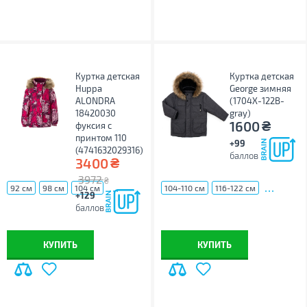
Куртка детская
Куртка детская
Huppa
George зимняя
ALONDRA
(1704X-122B-
18420030
gray)
₴
1600
фуксия с
принтом 110
+99
(4741632029316)
баллов
₴
3400
3972
₴
...
...
92 см
98 см
104 см
104-110 см
116-122 см
+129
баллов
КУПИТЬ
КУПИТЬ