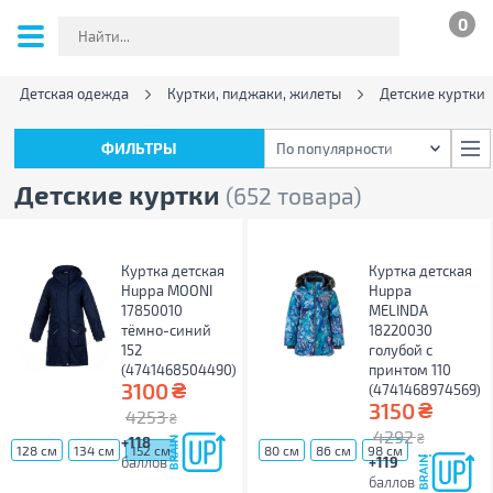
0
Детская одежда
Куртки, пиджаки, жилеты
Детские куртки
ФИЛЬТРЫ
По популярности
ФИЛЬТРЫ
По популярности
Детские куртки
(652 товара)
Куртка детская
Куртка детская
Huppa MOONI
Huppa
17850010
MELINDA
тёмно-синий
18220030
152
голубой с
(4741468504490)
принтом 110
₴
3100
(4741468974569)
₴
3150
4253
₴
4292
₴
+118
...
128 см
134 см
152 см
80 см
86 см
98 см
баллов
+119
баллов