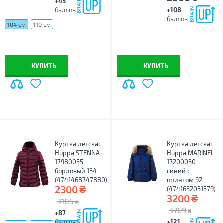
+43
баллов
+108
баллов
104 см
110 см
КУПИТЬ
КУПИТЬ
Куртка детская
Куртка детская
Huppa STENNA
Huppa MARINEL
17980055
17200030
бордовый 134
синий с
(4741468747880)
принтом 92
₴
2300
(4741632031579)
₴
3200
3185
₴
3769
₴
+87
баллов
+121