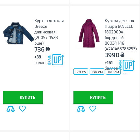
Куртка детская
Куртка детская
Breeze
Huppa JANELLE
джинсовая
18020004
(20057-152B-
бордовый
blue)
80034 146
₴
736
(4741468783253)
₴
3990
+39
баллов
+151
баллов
...
128 см
134 см
140 см
КУПИТЬ
КУПИТЬ