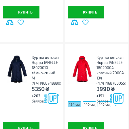
КУПИТЬ
КУПИТЬ
Куртка детская
Куртка детская
Huppa JANELLE
Huppa JANELLE
18020010
18020004
тёмно-синий
красный 70004
M
134
(4741468749990)
(4741468783055)
₴
₴
5350
3990
+203
+151
баллов
баллов
...
134 см
140 см
146 см
КУПИТЬ
КУПИТЬ