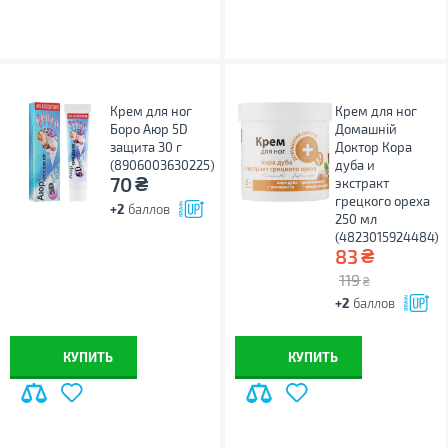
Крем для ног
Крем для ног
Боро Аюр 5D
Домашній
защита 30 г
Доктор Кора
(8906003630225)
дуба и
₴
70
экстракт
грецкого ореха
+2
баллов
250 мл
(4823015924484)
₴
83
119
₴
+2
баллов
КУПИТЬ
КУПИТЬ