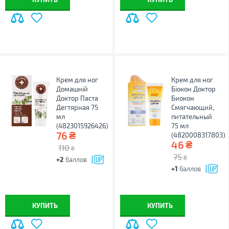
Крем для ног
Крем для ног
Домашній
Біокон Доктор
Доктор Паста
Биокон
Дегтярная 75
Смягчающий,
мл
питательный
(4823015926426)
75 мл
₴
76
(4820008317803)
₴
46
110
₴
75
₴
+2
баллов
+1
баллов
КУПИТЬ
КУПИТЬ