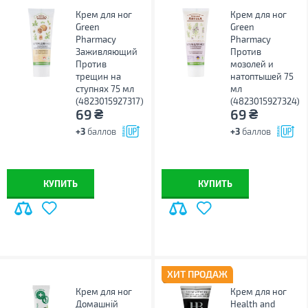
Крем для ног
Крем для ног
Green
Green
Pharmacy
Pharmacy
Заживляющий
Против
Против
мозолей и
трещин на
натоптышей 75
ступнях 75 мл
мл
(4823015927317)
(4823015927324)
₴
₴
69
69
+3
баллов
+3
баллов
КУПИТЬ
КУПИТЬ
ХИТ ПРОДАЖ
Крем для ног
Крем для ног
Домашній
Health and