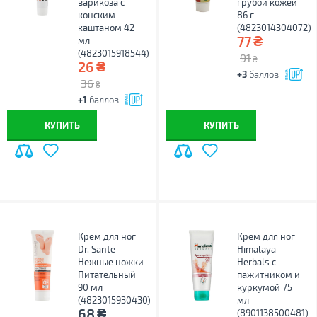
варикоза с
грубой кожей
конским
86 г
каштаном 42
(4823014304072)
₴
77
мл
(4823015918544)
91
₴
₴
26
+3
баллов
36
₴
+1
баллов
КУПИТЬ
КУПИТЬ
Крем для ног
Крем для ног
Dr. Sante
Himalaya
Нежные ножки
Herbals с
Питательный
пажитником и
90 мл
куркумой 75
(4823015930430)
мл
₴
68
(8901138500481)