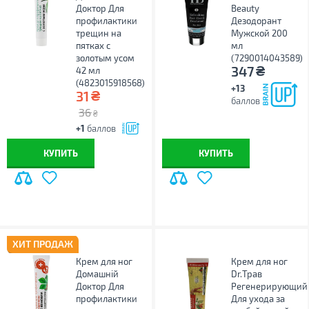
Доктор Для
Beauty
профилактики
Дезодорант
трещин на
Мужской 200
пятках с
мл
золотым усом
(7290014043589)
₴
347
42 мл
(4823015918568)
+13
₴
31
баллов
36
₴
+1
баллов
КУПИТЬ
КУПИТЬ
ХИТ ПРОДАЖ
Крем для ног
Крем для ног
Домашній
Dr.Трав
Доктор Для
Регенерирующий
профилактики
Для ухода за