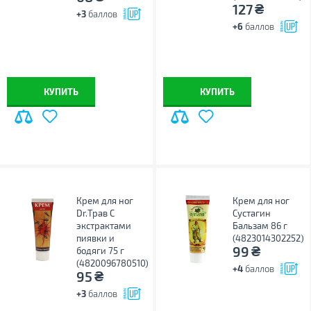
₴
127
+3
баллов
+6
баллов
КУПИТЬ
КУПИТЬ
Крем для ног
Крем для ног
Dr.Трав С
Сустагин
экстрактами
Бальзам 86 г
пиявки и
(4823014302252)
₴
99
бодяги 75 г
(4820096780510)
+4
баллов
₴
95
+3
баллов