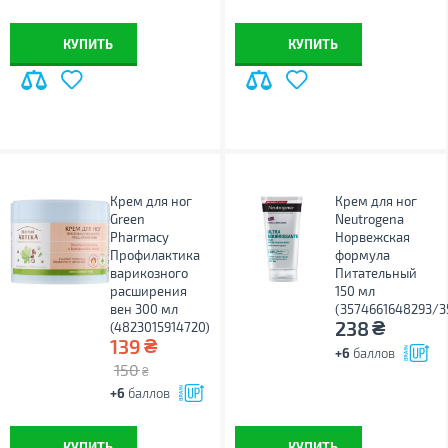
КУПИТЬ
КУПИТЬ
Крем для ног
Крем для ног
Green
Neutrogena
Pharmacy
Норвежская
Профилактика
формула
варикозного
Питательный
расширения
150 мл
вен 300 мл
(3574661648293/3
₴
238
(4823015914720)
₴
139
+6
баллов
150
₴
+6
баллов
КУПИТЬ
КУПИТЬ