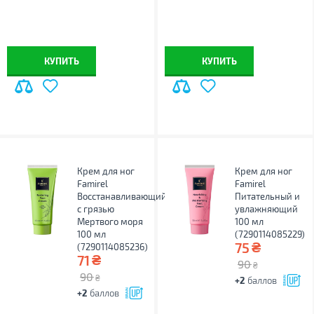
КУПИТЬ
КУПИТЬ
Крем для ног
Крем для ног
Famirel
Famirel
Восстанавливающий
Питательный и
с грязью
увлажняющий
Мертвого моря
100 мл
100 мл
(7290114085229)
₴
75
(7290114085236)
₴
71
90
₴
90
₴
+2
баллов
+2
баллов