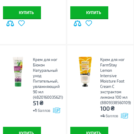
КУПИТЬ
КУПИТЬ
Крем для ног
Крем для ног
Біокон
FarmStay
Натуральный
Lemon
уход
Intensive
Питательный,
Moisture Foot
увлажняющий
Cream С
90 мл
экстрактом
(4820160035621)
лимона 100 мл
₴
51
(8809338560109)
₴
100
+1
баллов
+4
баллов
КУПИТЬ
КУПИТЬ