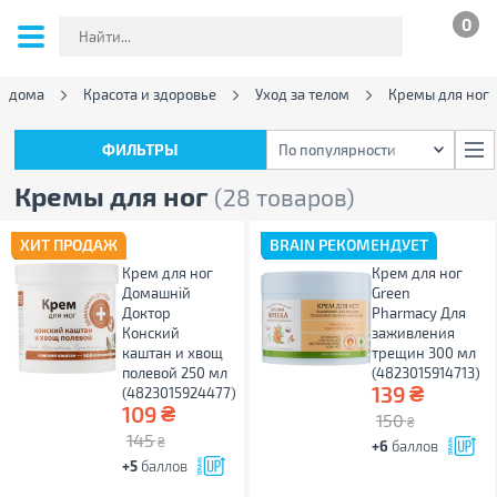
0
я дома
Красота и здоровье
Уход за телом
Кремы для ног
ФИЛЬТРЫ
По популярности
ФИЛЬТРЫ
По популярности
Кремы для ног
(28 товаров)
ХИТ ПРОДАЖ
BRAIN РЕКОМЕНДУЕТ
Крем для ног
Крем для ног
Домашній
Green
Доктор
Pharmacy Для
Конский
заживления
каштан и хвощ
трещин 300 мл
полевой 250 мл
(4823015914713)
₴
139
(4823015924477)
₴
109
150
₴
145
₴
+6
баллов
+5
баллов