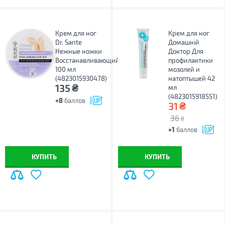
Крем для ног
Крем для ног
Dr. Sante
Домашній
Нежные ножки
Доктор Для
Восстанавливающий
профилактики
100 мл
мозолей и
(4823015930478)
натоптышей 42
₴
135
мл
(4823015918551)
+8
баллов
₴
31
36
₴
+1
баллов
КУПИТЬ
КУПИТЬ