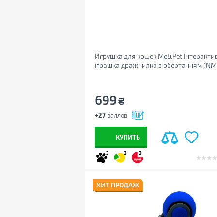
Игрушка для кошек Me&Pet Інтеракти
іграшка дражнилка з обертанням (NM
49/HY-700)
699
₴
+27
баллов
КУПИТЬ
3
3
3
ХИТ ПРОДАЖ