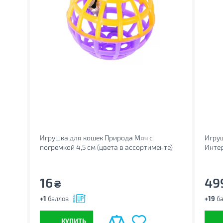
Игрушка для кошек Природа Мяч с
Игруш
погремкой 4,5 см (цвета в ассортименте)
Инте
(4823082402540)
лазер
16
49
₴
+1
баллов
+19
ба
КУПИТЬ