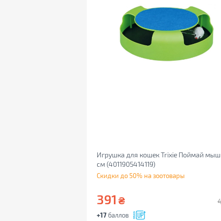
Игрушка для кошек Trixie Поймай мыш
см (4011905414119)
Скидки до 50% на зоотовары
391
₴
+17
баллов