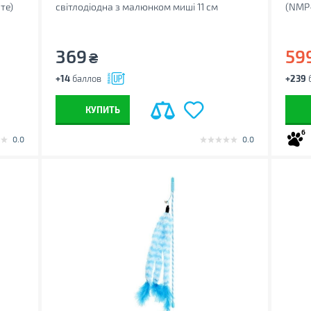
те)
світлодіодна з малюнком миші 11 см
(NMP
(4011905413105)
369
59
₴
+14
баллов
+239
КУПИТЬ
6
0.0
0.0