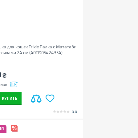
ка для кошек Trixie Палка с Мататаби
точками 24 см (4011905424354)
9
₴
ллов
КУПИТЬ
0.0
ИЯ