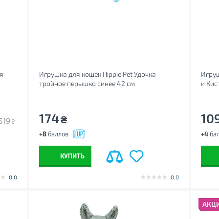
я
Игрушка для кошек Hippie Pet Удочка
Игруш
тройное перышко синее 42 см
и Кис
(HIPCW16025M)
174
10
₴
519
₴
+8
баллов
+4
ба
КУПИТЬ
0.0
0.0
АКЦ