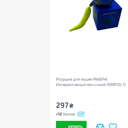
Игрушка для кошек Me&Pet
Интерактивный мяч синий (NMP20-1)
297
₴
+12
баллов
КУПИТЬ