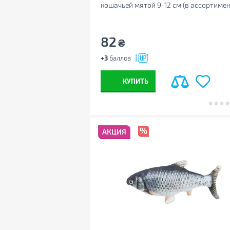
кошачьей мятой 9-12 см (в ассортимен
(4011905407630)
82
₴
+3
баллов
КУПИТЬ
АКЦИЯ