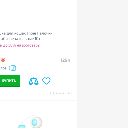
ка для кошек Trixie Палочки
аби жевательные 10 г
905424279)
и до 50% на зоотовары
0
₴
129
₴
ллов
КУПИТЬ
0.0