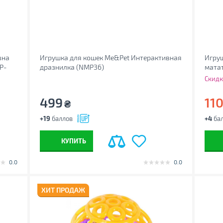
вна
Игрушка для кошек Me&Pet Интерактивная
Игруш
P-
дразнилка (NMP36)
матат
(4011
Скидк
499
11
₴
+19
баллов
+4
ба
КУПИТЬ
0.0
0.0
ХИТ ПРОДАЖ