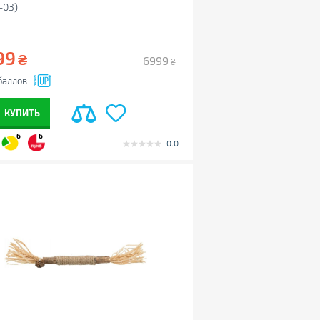
-03)
99
₴
6999
₴
баллов
КУПИТЬ
6
6
0.0