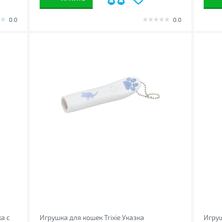
0.0
0.0
а с
Игрушка для кошек Trixie Указка
Игруш