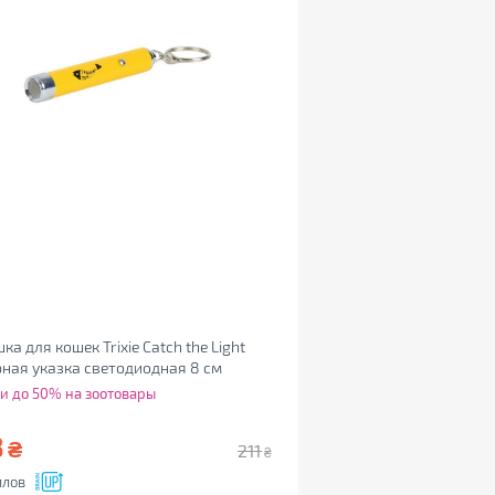
ка для кошек Trixie Catch the Light
ная указка светодиодная 8 см
974041307)
и до 50% на зоотовары
8
₴
211
₴
ллов