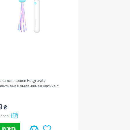
ка для кошек Petgravity
рактивная выдвижная удочка с
ом голубая (PG-CT053B)
9
₴
ллов
КУПИТЬ