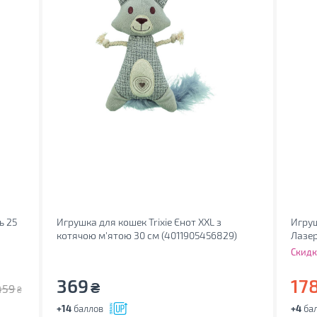
ь 25
Игрушка для кошек Trixie Єнот XXL з
Игруш
котячою м'ятою 30 см (4011905456829)
Лазер
(4047
Скидк
369
17
₴
459
₴
+14
баллов
+4
ба