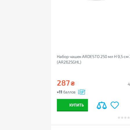
Набор чашек ARDESTO 250 мл H 9,5 см 
(AR2625GHL)
287
₴
+11
баллов
КУПИТЬ