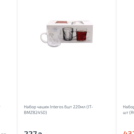
т
Набор чашек Interos 6шт 220мл (ІТ-
Набор
BMZB24SD)
шт (R
227
43