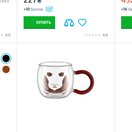
₴
439
₴
+10
баллов
+16
ба
КУПИТЬ
0.0
0.0