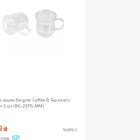
 чашек Bergner Coffee & Tea lovers
л 2 шт (BG-20115-MM)
9
₴
1489
₴
ллов