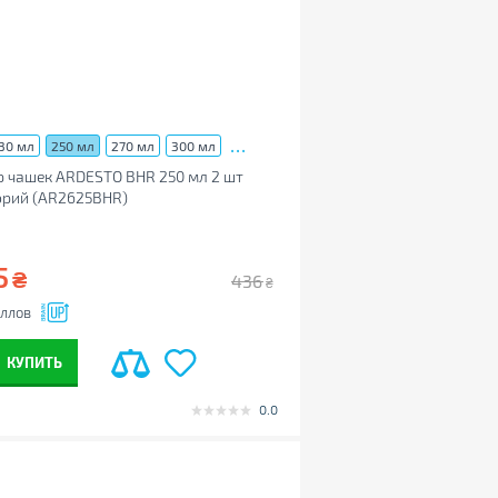
...
30 мл
250 мл
270 мл
300 мл
 чашек ARDESTO BHR 250 мл 2 шт
орий (AR2625BHR)
5
₴
436
₴
ллов
КУПИТЬ
0.0