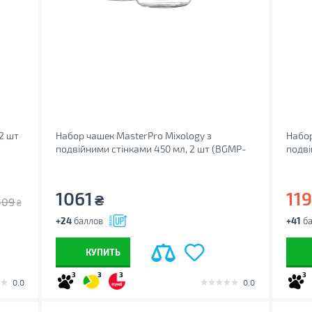
2 шт
Набор чашек MasterPro Mixology з
Набор
подвійними стінками 450 мл, 2 шт (BGMP-
подві
20206)
2020
1061
11
₴
409
₴
+24
баллов
+41
ба
КУПИТЬ
3
3
3
3
0.0
0.0