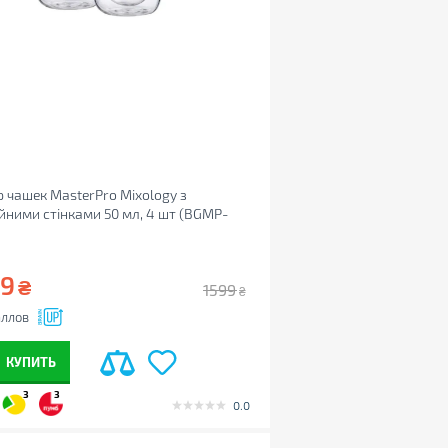
 чашек MasterPro Mixology з
йними стінками 50 мл, 4 шт (BGMP-
9)
99
₴
1599
₴
ллов
КУПИТЬ
3
3
0.0