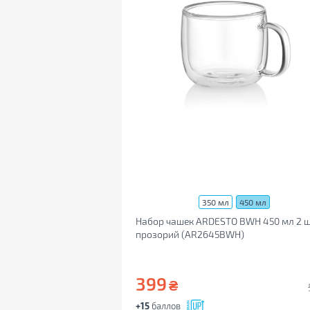
350 мл
450 мл
Набор чашек ARDESTO BWH 450 мл 2 
прозорий (AR2645BWH)
399
₴
+15
баллов