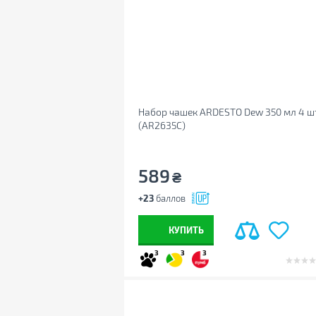
Набор чашек ARDESTO Dew 350 мл 4 ш
(AR2635C)
589
₴
+23
баллов
КУПИТЬ
3
3
3