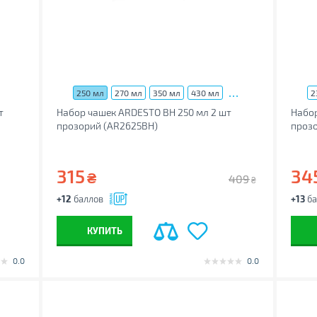
...
250 мл
270 мл
350 мл
430 мл
2
т
Набор чашек ARDESTO BH 250 мл 2 шт
Набор
прозорий (AR2625BH)
проз
315
34
₴
409
₴
+12
баллов
+13
ба
КУПИТЬ
0.0
0.0