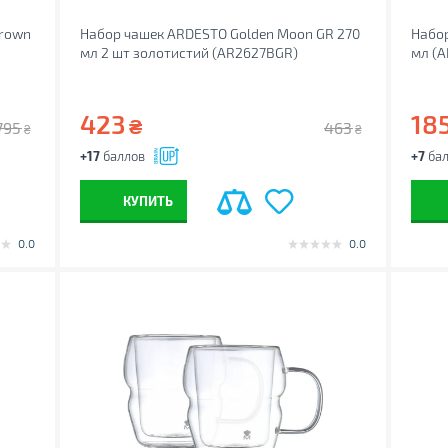
Brown
Набор чашек ARDESTO Golden Moon GR 270
Набо
мл 2 шт золотистий (AR2627BGR)
мл (
423
18
₴
795
463
₴
₴
+17
баллов
+7
бал
КУПИТЬ
0.0
0.0