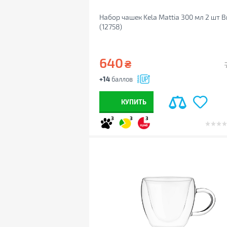
Набор чашек Kela Mattia 300 мл 2 шт 
(12758)
640
₴
+14
баллов
КУПИТЬ
3
3
3