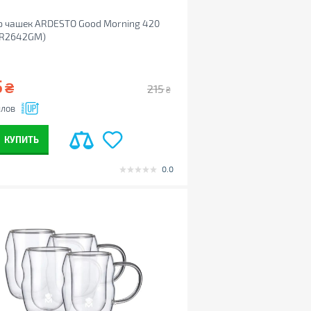
р чашек ARDESTO Good Morning 420
AR2642GM)
5
₴
215
₴
лов
КУПИТЬ
0.0