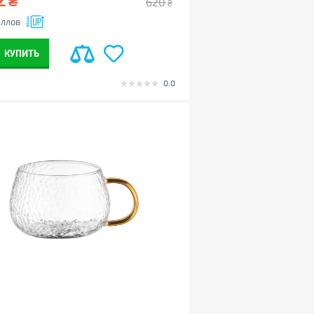
₴
620
₴
ллов
КУПИТЬ
0.0