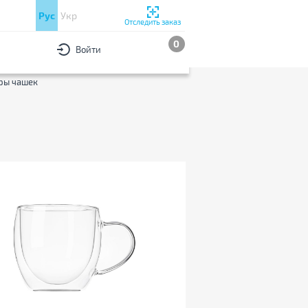
Рус
Укр
Отследить заказ
0
Войти
РЫ
1
По популярности
ры чашек