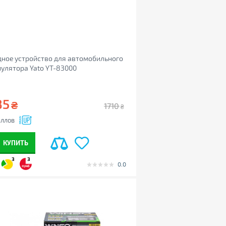
ное устройство для автомобильного
улятора Yato YT-83000
85
₴
1710
₴
ллов
КУПИТЬ
3
3
0.0