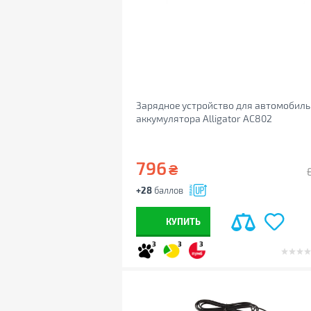
Зарядное устройство для автомобиль
аккумулятора Alligator AC802
796
₴
+28
баллов
КУПИТЬ
3
3
3