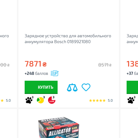
ного
Зарядное устройство для автомобильного
Заряд
аккумулятора Bosch 0189921080
аккум
7871
13
₴
500
8571
₴
₴
+248
баллов
+37
ба
КУПИТЬ
3
3
3
3
5.0
5.0