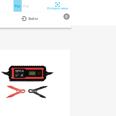
Рус
Укр
Отследить заказ
0
Войти
РЫ
По популярности