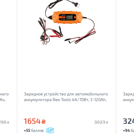
ного
Зарядное устройство для автомобильного
Заряд
Ач,
аккумулятора Neo Tools 4A/70Вт, 3-120Ah,
аккум
для кислотних/AGM/GEL (11-891)
1654
32
₴
299
3023
₴
₴
+55
баллов
+94
б