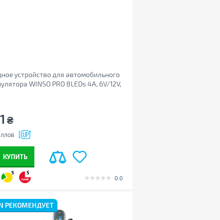
ное устройство для автомобильного
улятора WINSO PRO 8LEDs 4A, 6V/12V,
Ah (139310)
1
₴
ллов
КУПИТЬ
5
5
0.0
N РЕКОМЕНДУЕТ