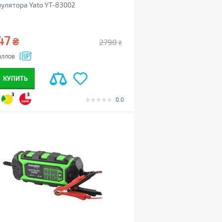
улятора Yato YT-83002
47
₴
2798
₴
ллов
КУПИТЬ
3
3
0.0