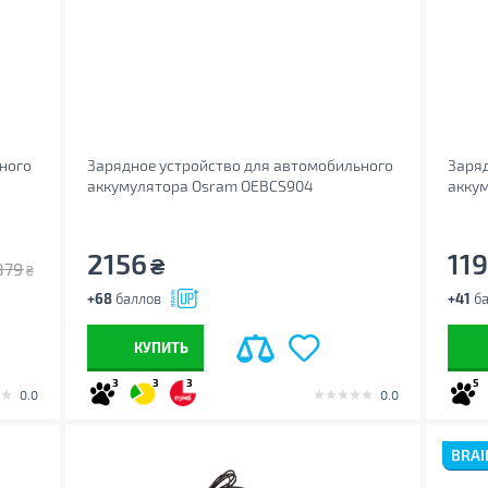
ного
Зарядное устройство для автомобильного
Заряд
аккумулятора Osram OEBCS904
аккум
4-120
2156
119
₴
879
₴
+68
баллов
+41
ба
КУПИТЬ
3
3
3
5
0.0
0.0
BRAI