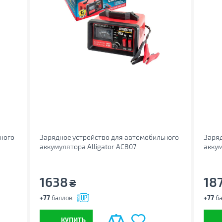
ного
Зарядное устройство для автомобильного
Заряд
аккумулятора Alligator AC807
аккум
1638
18
₴
+77
баллов
+77
ба
КУПИТЬ