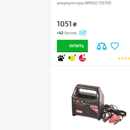
аккумулятора WINSO 139700
1051
₴
+42
баллов
КУПИТЬ
5
5
5