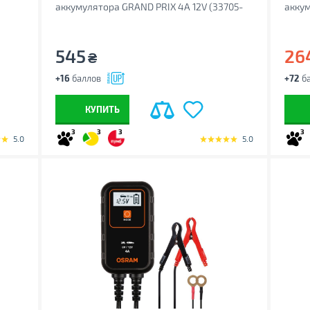
аккумулятора GRAND PRIX 4A 12V (33705-
аккум
IS)
545
26
₴
+16
баллов
+72
ба
КУПИТЬ
3
3
3
3
5.0
5.0