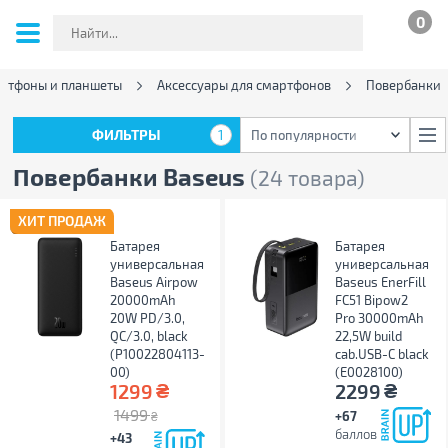
0
ртфоны и планшеты
Аксессуары для смартфонов
Повербанки
ФИЛЬТРЫ
1
По популярности
ФИЛЬТРЫ
1
По популярности
Повербанки Baseus
(24 товара)
ХИТ ПРОДАЖ
Батарея
Батарея
универсальная
универсальная
Baseus Airpow
Baseus EnerFill
20000mAh
FC51 Bipow2
20W PD/3.0,
Pro 30000mAh
QC/3.0, black
22,5W build
(P10022804113-
cab.USB-C black
00)
(E0028100)
₴
₴
1299
2299
1499
+67
₴
баллов
+43