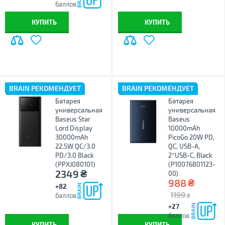
баллов
КУПИТЬ
КУПИТЬ
BRAIN РЕКОМЕНДУЕТ
BRAIN РЕКОМЕНДУЕТ
Батарея
Батарея
универсальная
универсальная
Baseus Star
Baseus
Lord Display
10000mAh
30000mAh
PicoGo 20W PD,
22.5W QC/3.0
QC, USB-A,
PD/3.0 Black
2*USB-C, Black
(PPXJ080101)
(P10076801123-
₴
2349
00)
₴
988
+82
1199
баллов
₴
+27
баллов
КУПИТЬ
КУПИТЬ