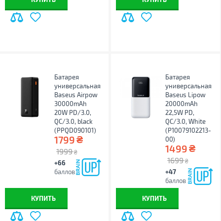
Батарея
Батарея
универсальная
универсальная
Baseus Airpow
Baseus Lipow
30000mAh
20000mAh
20W PD/3.0,
22,5W PD,
QC/3.0, black
QC/3.0, White
(PPQD090101)
(P10079102213-
₴
1799
00)
₴
1499
1999
₴
1699
₴
+66
баллов
+47
баллов
КУПИТЬ
КУПИТЬ