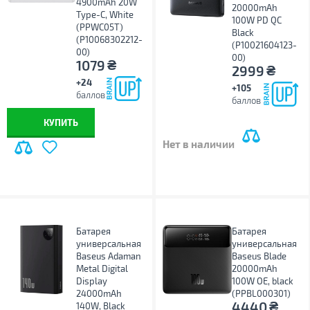
4900mAh 20W
20000mAh
Type-C, White
100W PD QC
(PPWC05T)
Black
(P10068302212-
(P10021604123-
00)
00)
₴
1079
₴
2999
+24
+105
баллов
баллов
КУПИТЬ
Нет в наличии
Батарея
Батарея
универсальная
универсальная
Baseus Adaman
Baseus Blade
Metal Digital
20000mAh
Display
100W OE, black
24000mAh
(PPBL000301)
₴
4440
140W, Black