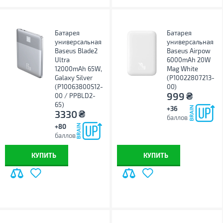
Батарея
Батарея
универсальная
универсальная
Baseus Blade2
Baseus Airpow
Ultra
6000mAh 20W
12000mAh 65W,
Mag White
Galaxy Silver
(P10022807213-
(P10063800S12-
00)
₴
999
00 / PPBLD2-
65)
+36
₴
3330
баллов
+80
баллов
КУПИТЬ
КУПИТЬ