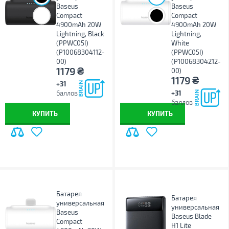
Baseus
Baseus
Compact
Compact
4900mAh 20W
4900mAh 20W
Lightning, Black
Lightning,
(PPWC05I)
White
(P10068304112-
(PPWC05I)
00)
(P10068304212-
₴
1179
00)
₴
1179
+31
баллов
+31
баллов
КУПИТЬ
КУПИТЬ
Батарея
Батарея
универсальная
универсальная
Baseus
Baseus Blade
Compact
H1 Lite