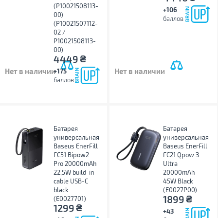
(P10021508113-
+106
00)
баллов
(P10021507112-
02 /
P10021508113-
00)
₴
4449
Нет в наличии
Нет в наличии
+175
баллов
Батарея
Батарея
универсальная
универсальная
Baseus EnerFill
Baseus EnerFill
FC51 Bipow2
FC21 Qpow 3
Pro 20000mAh
Ultra
22,5W build-in
20000mAh
cable USB-C
45W Black
black
(E0027P00)
₴
1899
(E0027701)
₴
1299
+43