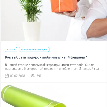
Статьи
Внешний жесткий диск
Как выбрать подарок любимому на 14 февраля?
В нашей стране довольно быстро прижился этот добрый и по-
настоящему благородный праздник влюбленных. И каждый год
мы думаем над тем, как порадовать любимого человека в этот
07.02.2018
391
день. Новый гаджет всегда был и остается хорошим подарком, но
чтобы правильно его выбрать, необходимо подумать о мужчине,
для которого вы его выбираете.