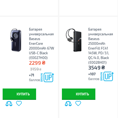
Батарея
Батарея
универсальная
универсальная
Baseus
Baseus
EnerCore
25000mAh
20000mAh 67W
EnerFill FC41
USB-C Black
145W, PD/3.1,
(E0027H00)
QC/4.0, Black
₴
2299
(E0028H01)
₴
3549
3159
₴
+107
+71
баллов
баллов
КУПИТЬ
КУПИТЬ