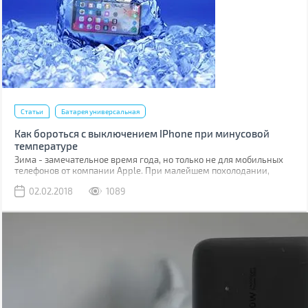
Статьи
Батарея универсальная
Как бороться с выключением IPhone при минусовой
температуре
Зима - замечательное время года, но только не для мобильных
телефонов от компании Apple. При малейшем похолодании,
телефоны данного производителя тут же начинают барахлить на
02.02.2018
1089
улице. Это печальный факт, с которыми владельцы IPhone
сталкиваются из года в год. Как противостоять подобным
проблемам, рассмотрим в этой статье.