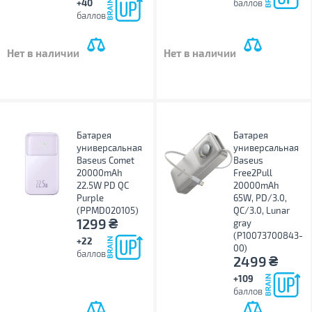
+40
баллов
баллов
Нет в наличии
Нет в наличии
Батарея
Батарея
универсальная
универсальная
Baseus Comet
Baseus
20000mAh
Free2Pull
22.5W PD QC
20000mAh
Purple
65W, PD/3.0,
(PPMD020105)
QC/3.0, Lunar
₴
1299
gray
(P10073700843-
+22
00)
баллов
₴
2499
+109
баллов