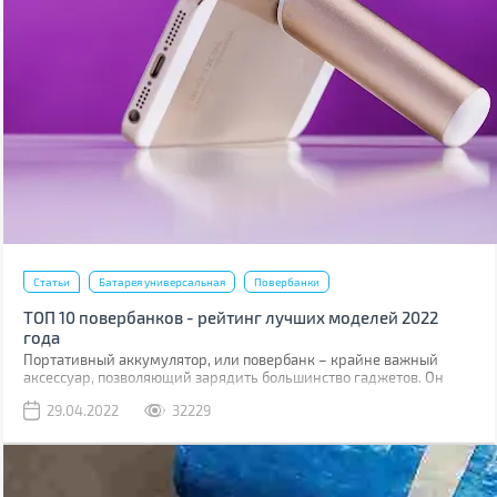
Статьи
Батарея универсальная
Повербанки
ТОП 10 повербанков - рейтинг лучших моделей 2022
года
Портативный аккумулятор, или повербанк – крайне важный
аксессуар, позволяющий зарядить большинство гаджетов. Он
востребован везде и в цивильной жизни (путешествия, походы,
29.04.2022
32229
поездки), и во время боевых действий. Не зря волонтеры
постоянно просят закупать повербанки на фронт для солдат ВСУ.
Мы составили рейтинг из 10-ти интересных моделей, каждую из
которых можно использовать в самых разных ситуациях.