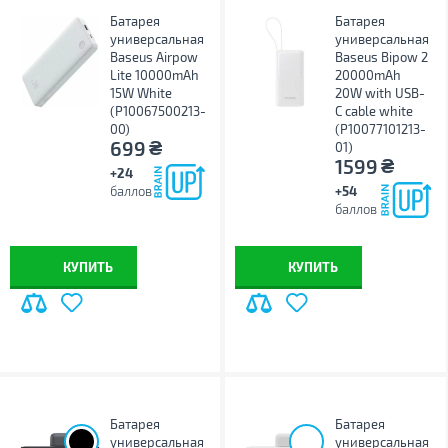
Батарея
Батарея
универсальная
универсальная
Baseus Airpow
Baseus Bipow 2
Lite 10000mAh
20000mAh
15W White
20W with USB-
(P10067500213-
C cable white
00)
(P10077101213-
₴
699
01)
₴
1599
+24
баллов
+54
баллов
КУПИТЬ
КУПИТЬ
Батарея
Батарея
универсальная
универсальная