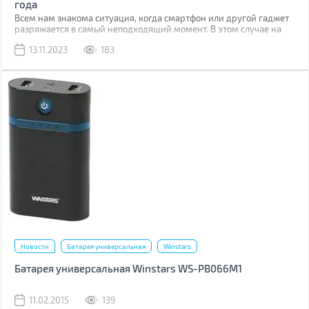
года
Всем нам знакома ситуация, когда смартфон или другой гаджет
разряжается в самый неподходящий момент. В этом случае на
помощь придет повербанк. Сегодня эти устройства чрезвычайно
13.11.2023
183
востребованы в Украине. И это не удивительно, ведь не похоже
что россия отказалась от планов уничтожения нашей
энергетической инфраструктуры.
Новости
Батарея универсальная
Winstars
Батарея универсальная Winstars WS-PB066M1
11.02.2015
139