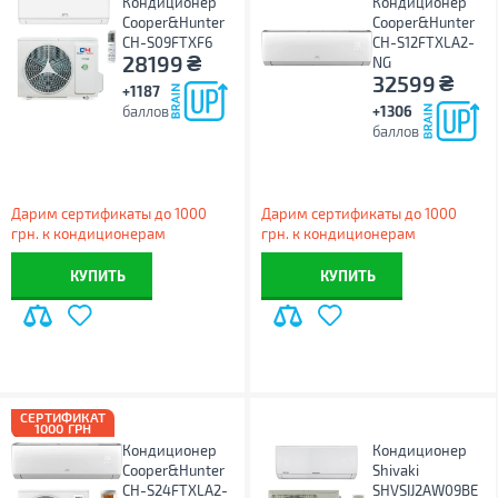
Кондиционер
Кондиционер
Cooper&Hunter
Cooper&Hunter
CH-S09FTXF6
CH-S12FTXLA2-
₴
28199
NG
₴
32599
+1187
баллов
+1306
баллов
Дарим сертификаты до 1000
Дарим сертификаты до 1000
грн. к кондиционерам
грн. к кондиционерам
КУПИТЬ
КУПИТЬ
СЕРТИФИКАТ
1000 ГРН
Кондиционер
Кондиционер
Cooper&Hunter
Shivaki
CH-S24FTXLA2-
SHVSIJ2AW09BE