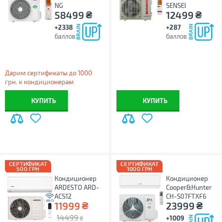
NG
SENSEI
₴
₴
58499
12499
+2338
+287
баллов
баллов
Дарим сертификаты до 1000
грн. к кондиционерам
КУПИТЬ
КУПИТЬ
СЕРТИФИКАТ
СЕРТИФИКАТ
500 ГРН
1000 ГРН
Кондиционер
Кондиционер
ARDESTO ARD-
Cooper&Hunter
ACS12
CH-S07FTXF6
₴
₴
11999
23999
14499
+1009
₴