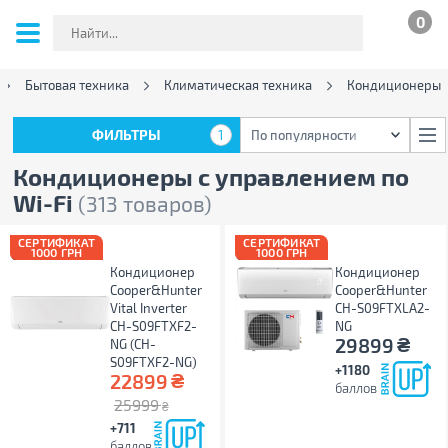
0
Бытовая техника
Климатическая техника
Кондиционеры
ФИЛЬТРЫ
1
По популярности
ФИЛЬТРЫ
1
По популярности
Кондиционеры с управлением по
Wi-Fi
(313 товаров)
СЕРТИФИКАТ
СЕРТИФИКАТ
1000 ГРН
1000 ГРН
Кондиционер
Кондиционер
Cooper&Hunter
Cooper&Hunter
Vital Inverter
CH-S09FTXLA2-
CH-S09FTXF2-
NG
₴
29899
NG (CH-
S09FTXF2-NG)
+1180
₴
22899
баллов
25999
₴
+711
баллов