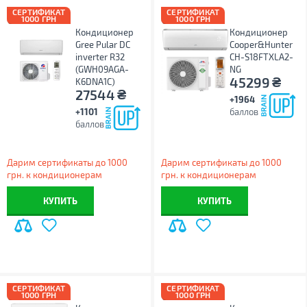
СЕРТИФИКАТ
СЕРТИФИКАТ
1000 ГРН
1000 ГРН
Кондиционер
Кондиционер
Gree Pular DC
Cooper&Hunter
inverter R32
CH-S18FTXLA2-
(GWH09AGA-
NG
₴
45299
K6DNA1C)
₴
27544
+1964
+1101
баллов
баллов
Дарим сертификаты до 1000
Дарим сертификаты до 1000
грн. к кондиционерам
грн. к кондиционерам
КУПИТЬ
КУПИТЬ
СЕРТИФИКАТ
СЕРТИФИКАТ
1000 ГРН
1000 ГРН