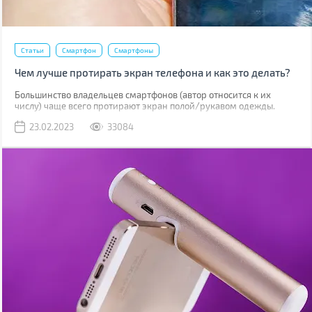
Статьи
Смартфон
Смартфоны
Чем лучше протирать экран телефона и как это делать?
Большинство владельцев смартфонов (автор относится к их
числу) чаще всего протирают экран полой/рукавом одежды.
Метод рабочий, но не лучший. К серьезным поломкам он не
23.02.2023
33084
приведет, но если вы внимательно присмотритесь к дисплею,
наверняка увидите маленькие царапинки. Одна из причин их
появления – неправильная чистка.