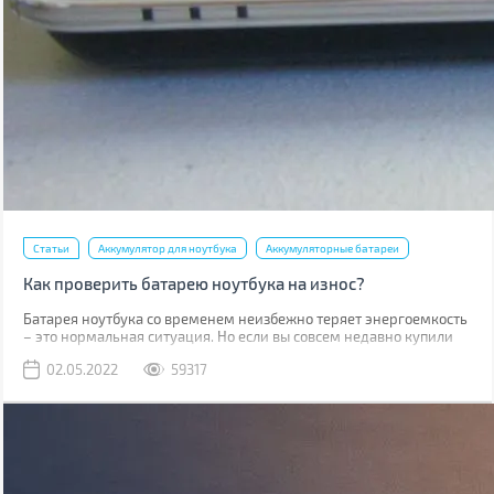
Статьи
Аккумулятор для ноутбука
Аккумуляторные батареи
Как проверить батарею ноутбука на износ?
Батарея ноутбука со временем неизбежно теряет энергоемкость
– это нормальная ситуация. Но если вы совсем недавно купили
ноутбук, то такое положение дел требует вашего внимания. В
02.05.2022
59317
случае, когда гарантийный срок батареи (обычно от 1 до 3 лет в
зависимости от типа аккумулятора и производителя) не вышел, а
она сильно износилась (более 20%), то производитель
производит бесплатную замену.