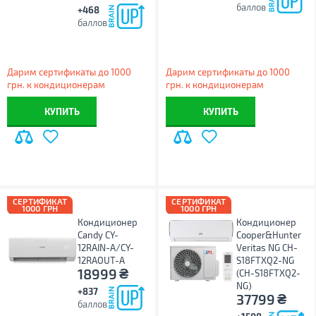
баллов
+468
баллов
Дарим сертификаты до 1000
Дарим сертификаты до 1000
грн. к кондиционерам
грн. к кондиционерам
КУПИТЬ
КУПИТЬ
СЕРТИФИКАТ
СЕРТИФИКАТ
1000 ГРН
1000 ГРН
Кондиционер
Кондиционер
Candy CY-
Cooper&Hunter
12RAIN-A/CY-
Veritas NG CH-
12RAOUT-A
S18FTXQ2-NG
₴
18999
(CH-S18FTXQ2-
NG)
+837
₴
37799
баллов