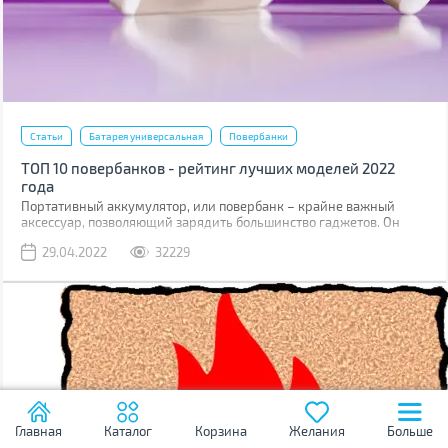
Статьи
Батарея универсальная
Повербанки
ТОП 10 повербанков - рейтинг лучших моделей 2022
года
Портативный аккумулятор, или повербанк – крайне важный
аксессуар, позволяющий зарядить большинство гаджетов. Он
востребован везде и в цивильной жизни (путешествия, походы,
29.04.2022
32229
поездки), и во время боевых действий. Не зря волонтеры
постоянно просят закупать повербанки на фронт для солдат ВСУ.
Мы составили рейтинг из 10-ти интересных моделей, каждую из
которых можно использовать в самых разных ситуациях.
Главная
Каталог
Корзина
Желания
Больше