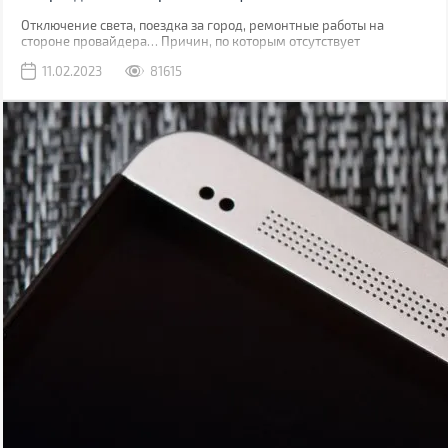
Отключение света, поездка за город, ремонтные работы на
стороне провайдера… Причин, по которым отсутствует
привычный проводной интернет множество. В такой момент
11.02.2023
81615
может выручить мобильная сеть, конечно, если вы находитесь в
зоне ее покрытия.