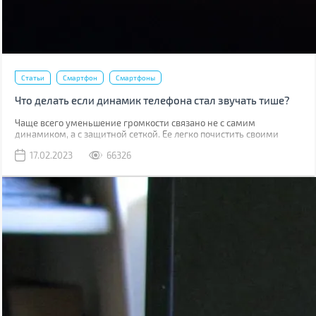
Статьи
Смартфон
Смартфоны
Что делать если динамик телефона стал звучать тише?
Чаще всего уменьшение громкости связано не с самим
динамиком, а с защитной сеткой. Ее легко почистить своими
руками, причем скорее всего у вас дома уже есть все
17.02.2023
66326
необходимое для этого.