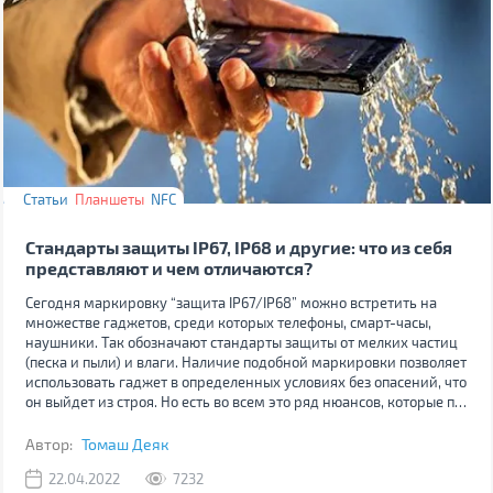
Статьи
Планшеты
NFC
Стандарты защиты IP67, IP68 и другие: что из себя
представляют и чем отличаются?
Сегодня маркировку “защита IP67/IP68” можно встретить на
множестве гаджетов, среди которых телефоны, смарт-часы,
наушники. Так обозначают стандарты защиты от мелких частиц
(песка и пыли) и влаги. Наличие подобной маркировки позволяет
использовать гаджет в определенных условиях без опасений, что
он выйдет из строя. Но есть во всем это ряд нюансов, которые по-
разному трактуют пользователи и производители гаджетов. Так
что давайте поговорим о стандарте IP и тем, как его применяют
Автор:
Томаш Деяк
на практике.
22.04.2022
7232