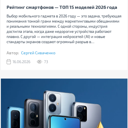
Рейтинг смартфонов — ТОП 15 моделей 2026 года
Выбор мобильного гаджета в 2026 году — это задача, требующая
понимания тонкой грани между маркетинговыми обещаниями
и реальными технологиями. С одной стороны, индустрия
достигла этапа, когда даже недорогие устройства работают
плавно. С другой — интеграция нейросетей (AI) и новые
стандарты экранов создают огромный разрыв в
пользовательском опыте между дешевым и дорогим
сегментами.
Автор:
Сергей Сиваченко
16.06.2026
73