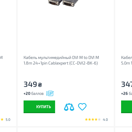
 M
Кабель мультимедийный DVI M to DVI M
Кабел
1.8m 24+1pin Cablexpert (CC-DVI2-BK-6)
5.0m 
349
34
₴
+20
баллов
+26
б
КУПИТЬ
5.0
4.0