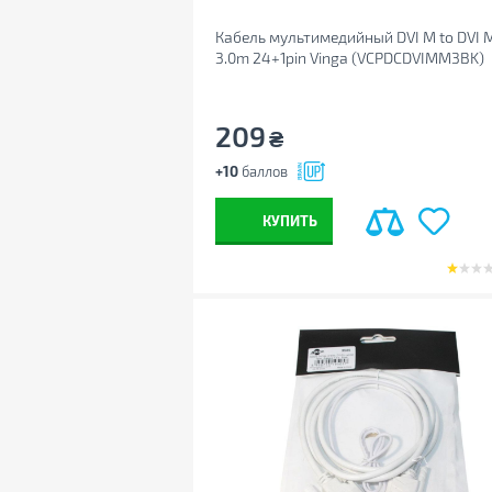
Кабель мультимедийный DVI M to DVI 
3.0m 24+1pin Vinga (VCPDCDVIMM3BK)
209
₴
+10
баллов
КУПИТЬ