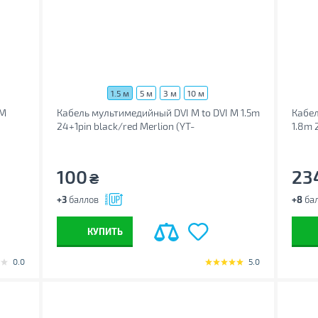
1.5 м
5 м
3 м
10 м
 M
Кабель мультимедийный DVI M to DVI M 1.5m
Кабел
24+1pin black/red Merlion (YT-
1.8m 
DVI(M)/(M)NY/RD-1.5m)
100
23
₴
+3
баллов
+8
ба
КУПИТЬ
0.0
5.0