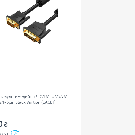
ь мультимедийный DVI M to VGA M
24+5pin black Vention (EACBI)
0
₴
ллов