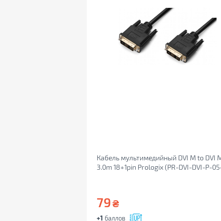
Кабель мультимедийный DVI M to DVI 
3.0m 18+1pin Prologix (PR-DVI-DVI-P-05
3m)
79
₴
+1
баллов