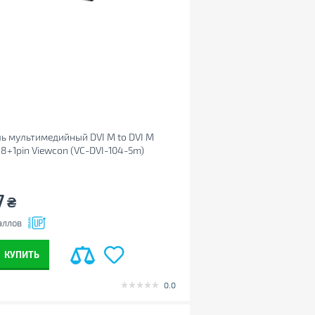
ь мультимедийный DVI M to DVI M
18+1pin Viewcon (VC-DVI-104-5m)
7
₴
аллов
КУПИТЬ
0.0