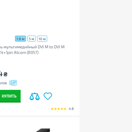
1.8 м
5 м
10 м
ь мультимедийный DVI M to DVI M
24+1pin Atcom (8057)
4
₴
ллов
КУПИТЬ
4.8