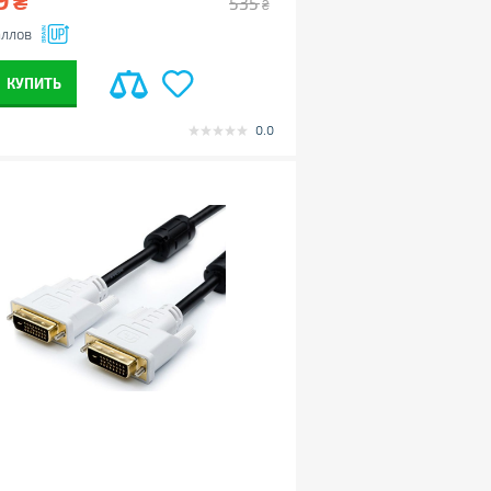
₴
535
₴
ллов
КУПИТЬ
0.0