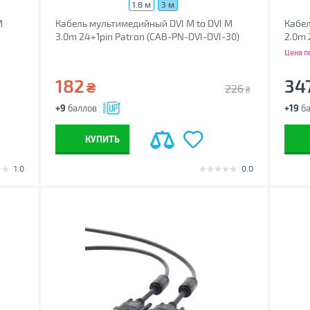
1.8 м
3 м
M
Кабель мультимедийный DVI M to DVI M
Кабел
3.0m 24+1pin Patron (CAB-PN-DVI-DVI-30)
2.0m 
Цена п
182
34
₴
226
₴
+9
баллов
+19
ба
КУПИТЬ
1.0
0.0