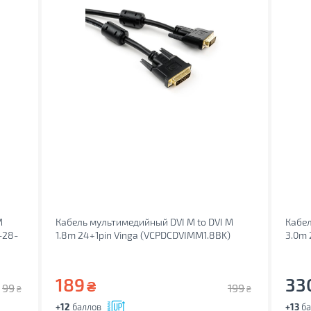
M
Кабель мультимедийный DVI M to DVI M
Кабел
-28-
1.8m 24+1pin Vinga (VCPDCDVIMM1.8BK)
3.0m 
189
33
₴
99
199
₴
₴
+12
баллов
+13
ба