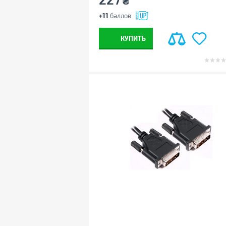
₴
+11
баллов
КУПИТЬ