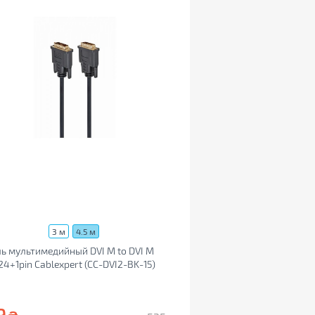
3 м
4.5 м
ь мультимедийный DVI M to DVI M
24+1pin Cablexpert (CC-DVI2-BK-15)
9