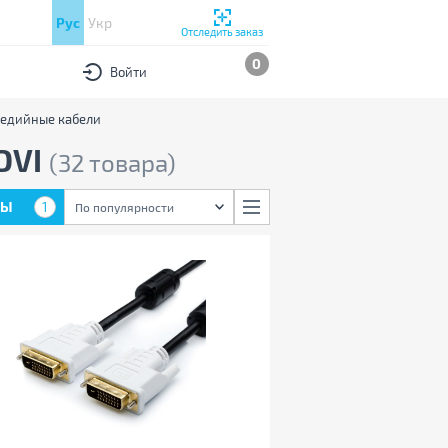
Рус
Укр
Отследить заказ
0
Войти
едийные кабели
DVI
(32 товара)
РЫ
1
По популярности