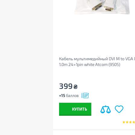
Кабель мультимедийный DVI M to VGA
1.0m 24+1pin white Atcom (9505)
399
₴
+15
баллов
КУПИТЬ