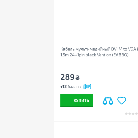
Кабель мультимедийный DVI M to VGA
1.5m 24+1pin black Vention (EABBG)
289
₴
+12
баллов
КУПИТЬ