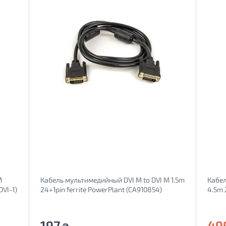
M
Кабель мультимедийный DVI M to DVI M 1.5m
Кабел
VI-1)
24+1pin ferrite PowerPlant (CA910854)
4.5m 
197
49