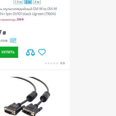
1.5 м
2 м
3 м
ь мультимедийный DVI M to DVI M
24+1pin DV101 black Ugreen (11604)
299
₴
о промокоду
7
₴
ллов
КУПИТЬ
0.0