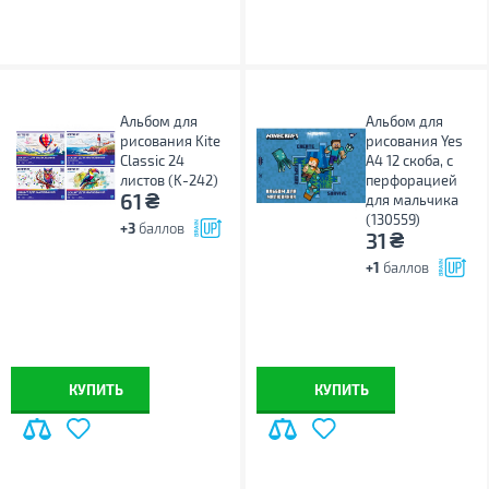
Альбом для
Альбом для
рисования Kite
рисования Yes
Classic 24
А4 12 скоба, с
листов (K-242)
перфорацией
₴
61
для мальчика
(130559)
+3
баллов
₴
31
+1
баллов
КУПИТЬ
КУПИТЬ