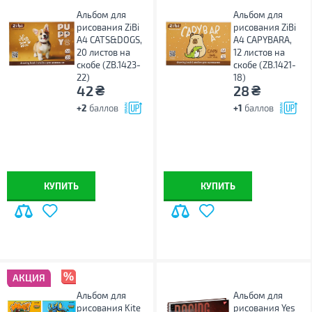
Альбом для
Альбом для
рисования ZiBi
рисования ZiBi
А4 CATS&DOGS,
А4 CAPYBARA,
20 листов на
12 листов на
скобе (ZB.1423-
скобе (ZB.1421-
22)
18)
₴
₴
42
28
+2
баллов
+1
баллов
КУПИТЬ
КУПИТЬ
АКЦИЯ
Альбом для
Альбом для
рисования Kite
рисования Yes