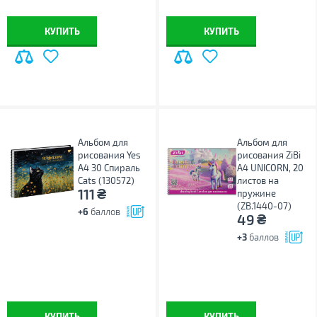
КУПИТЬ
КУПИТЬ
Альбом для
Альбом для
рисования Yes
рисования ZiBi
А4 30 Спираль
А4 UNICORN, 20
Cats (130572)
листов на
₴
111
пружине
(ZB.1440-07)
+6
баллов
₴
49
+3
баллов
КУПИТЬ
КУПИТЬ