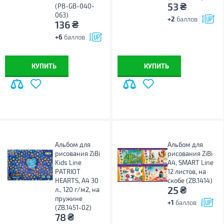
₴
53
(PB-GB-040-
063)
+2
баллов
₴
136
+6
баллов
КУПИТЬ
КУПИТЬ
Альбом для
Альбом для
рисования ZiBi
рисования ZiBi
Kids Line
А4, SMART Line
PATRIOT
12 листов, на
HEARTS, А4 30
скобе (ZB.1414)
₴
25
л., 120 г/м2, на
пружине
+1
баллов
(ZB.1451-02)
₴
78