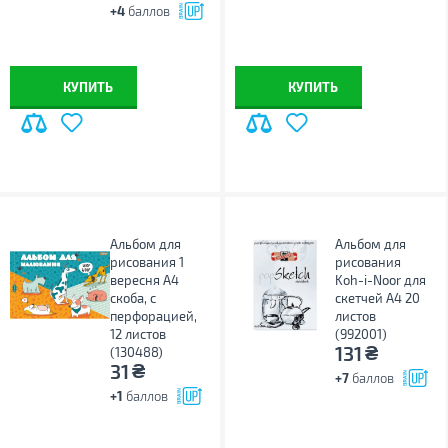
+4
баллов
КУПИТЬ
КУПИТЬ
Альбом для
Альбом для
рисования 1
рисования
вересня А4
Koh-i-Noor для
скоба, с
скетчей А4 20
перфорацией,
листов
12 листов
(992001)
₴
131
(130488)
₴
31
+7
баллов
+1
баллов