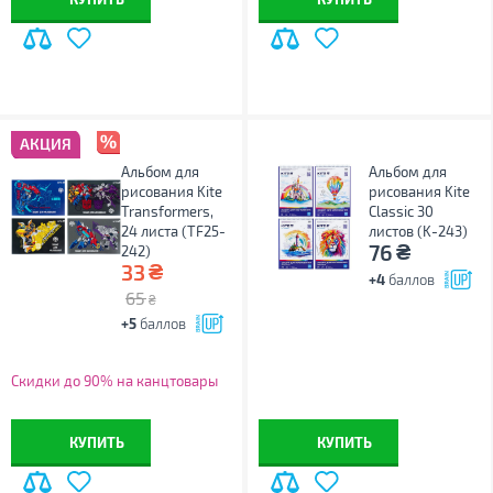
АКЦИЯ
Альбом для
Альбом для
рисования Kite
рисования Kite
Transformers,
Classic 30
24 листа (TF25-
листов (K-243)
₴
76
242)
₴
33
+4
баллов
65
₴
+5
баллов
Скидки до 90% на канцтовары
КУПИТЬ
КУПИТЬ