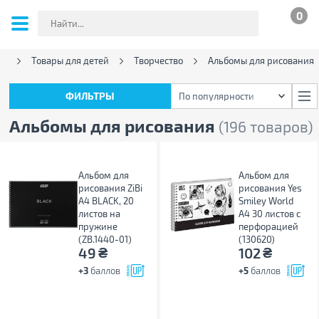
0
in
Товары для детей
Творчество
Альбомы для рисования
ФИЛЬТРЫ
По популярности
ФИЛЬТРЫ
По популярности
Альбомы для рисования
(196 товаров)
Альбом для
Альбом для
рисования ZiBi
рисования Yes
А4 BLACK, 20
Smiley World
листов на
А4 30 листов с
пружине
перфорацией
(ZB.1440-01)
(130620)
₴
₴
49
102
+3
баллов
+5
баллов