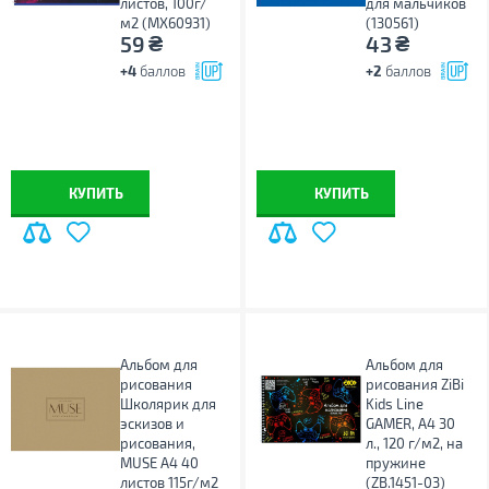
листов, 100г/
для мальчиков
м2 (MX60931)
(130561)
₴
₴
59
43
+4
баллов
+2
баллов
КУПИТЬ
КУПИТЬ
Альбом для
Альбом для
рисования
рисования ZiBi
Школярик для
Kids Line
эскизов и
GAMER, А4 30
рисования,
л., 120 г/м2, на
MUSE А4 40
пружине
листов 115г/м2
(ZB.1451-03)