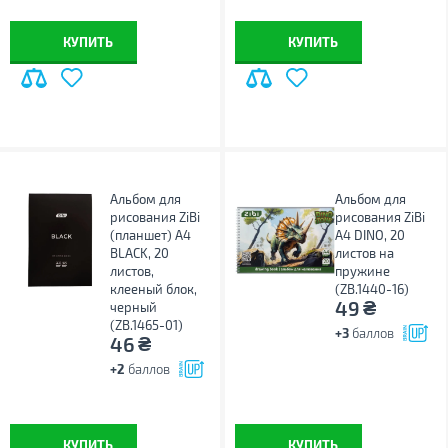
КУПИТЬ
КУПИТЬ
Альбом для
Альбом для
рисования ZiBi
рисования ZiBi
(планшет) А4
А4 DINO, 20
BLACK, 20
листов на
листов,
пружине
клееный блок,
(ZB.1440-16)
₴
49
черный
(ZB.1465-01)
+3
баллов
₴
46
+2
баллов
КУПИТЬ
КУПИТЬ