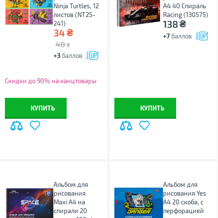
Ninja Turtles, 12
А4 40 Спираль
листов (NT25-
Racing (130575)
₴
138
241)
₴
34
+7
баллов
48
₴
+3
баллов
Скидки до 90% на канцтовары
КУПИТЬ
КУПИТЬ
Альбом для
Альбом для
рисования
рисования Yes
Maxi А4 на
А4 20 скоба, с
спирали 20
перфорацией