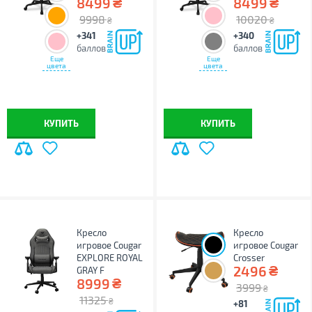
₴
₴
8499
8499
9998
10020
₴
₴
+341
+340
баллов
баллов
Еще
Еще
цвета
цвета
КУПИТЬ
КУПИТЬ
Кресло
Кресло
игровое Cougar
игровое Cougar
EXPLORE ROYAL
Crosser
₴
2496
GRAY F
₴
8999
3999
₴
11325
₴
+81