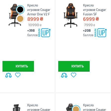
Кресло
Кресло
игровое Cougar
игровое Cougar
Armor One V2 F
Fusion SF
₴
₴
8999
6999
10998
7999
₴
₴
+398
+208
баллов
баллов
КУПИТЬ
КУПИТЬ
Кресло
Кресло
игровое Cougar
игровое Cougar