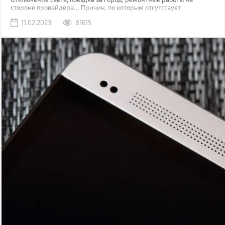
стороне провайдера… Причин, по которым отсутствует
привычный проводной интернет множество. В такой момент
11.02.2023
81615
может выручить мобильная сеть, конечно, если вы находитесь в
зоне ее покрытия.