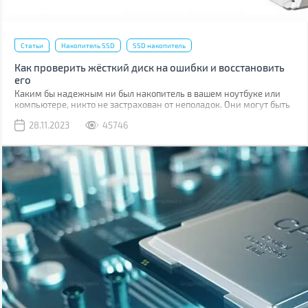
Статьи
Накопитель SSD
SSD накопитель
Как проверить жёсткий диск на ошибки и восстановить
его
Каким бы надежным ни был накопитель в вашем ноутбуке или
компьютере, никто не застрахован от неполадок. Они могут быть
связаны с программными ошибками или физическими
28.11.2023
45746
повреждениями ячеек памяти.