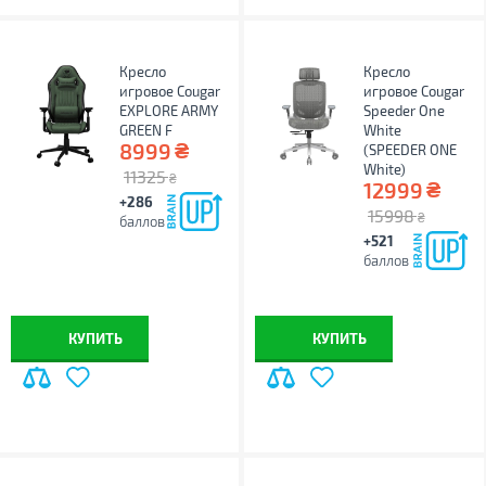
Кресло
Кресло
игровое Cougar
игровое Cougar
EXPLORE ARMY
Speeder One
GREEN F
White
₴
8999
(SPEEDER ONE
White)
11325
₴
₴
12999
+286
15998
₴
баллов
+521
баллов
КУПИТЬ
КУПИТЬ