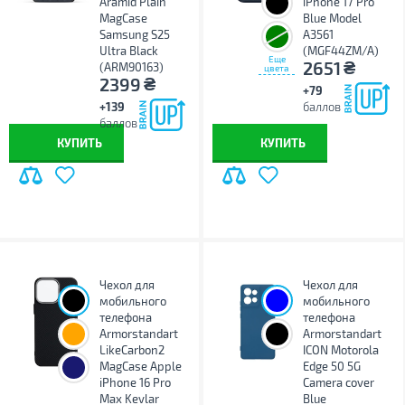
Aramid Plain
iPhone 17 Pro
MagCase
Blue Model
Samsung S25
A3561
Ultra Black
(MGF44ZM/A)
Еще
₴
2651
(ARM90163)
цвета
₴
2399
+79
+139
баллов
баллов
КУПИТЬ
КУПИТЬ
Чехол для
Чехол для
мобильного
мобильного
телефона
телефона
Armorstandart
Armorstandart
LikeCarbon2
ICON Motorola
MagCase Apple
Edge 50 5G
iPhone 16 Pro
Camera cover
Max Kevlar
Blue