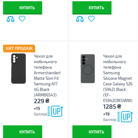
КУПИТЬ
КУПИТЬ
ХИТ ПРОДАЖ
Чехол для
Чехол для
мобильного
мобильного
телефона
телефона
Armorstandart
Samsung
Matte Slim Fit
Silicone Magnet
Samsung A17
Case Galaxy S26
4G Black
(S942) Black
(ARM86543)
(EF-
₴
229
ES942CBEGWW)
₴
1285
+15
баллов
+19
баллов
КУПИТЬ
КУПИТЬ