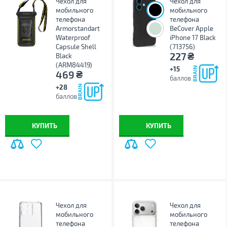
Чехол для
Чехол для
мобильного
мобильного
телефона
телефона
Armorstandart
BeCover Apple
Waterproof
iPhone 17 Black
Capsule Shell
(713756)
₴
227
Black
(ARM84419)
+15
₴
469
баллов
+28
баллов
КУПИТЬ
КУПИТЬ
Чехол для
Чехол для
мобильного
мобильного
телефона
телефона