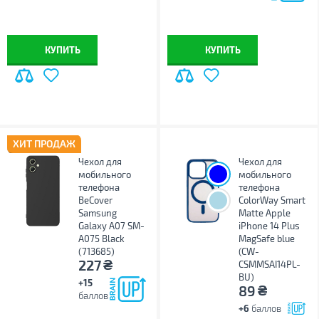
КУПИТЬ
КУПИТЬ
ХИТ ПРОДАЖ
Чехол для
Чехол для
мобильного
мобильного
телефона
телефона
BeCover
ColorWay Smart
Samsung
Matte Apple
Galaxy A07 SM-
iPhone 14 Plus
A075 Black
MagSafe blue
(713685)
(CW-
₴
227
CSMMSAI14PL-
BU)
+15
₴
89
баллов
+6
баллов