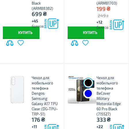
Black
(ARM81703)
₴
199
(ARM88382)
₴
699
249
₴
+45
+12
баллов
баллов
КУПИТЬ
КУПИТЬ
Чехол для
Чехол для
мобильного
мобильного
телефона
телефона
Dengos
BeCover
Samsung
Military
Galaxy A17 TPU
Motorola Edge
Clear (DG-TPU-
60 Pro Black
TRP-51)
(715527)
₴
₴
176
333
+11
+22