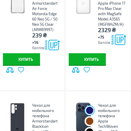
Armorstandart
Apple iPhone 17
Air Force
Pro Max Clear
Motorola Edge
with MagSafe
60 Neo 5G / 50
Model A3565
Neo 5G Clear
(MGFW4ZM/A)
₴
2329
(ARM89997)
₴
239
+75
+14
баллов
баллов
КУПИТЬ
КУПИТЬ
Чехол для
Чехол для
мобильного
мобильного
телефона
телефона
Armorstandart
Apple
BlackIcon
TechWoven