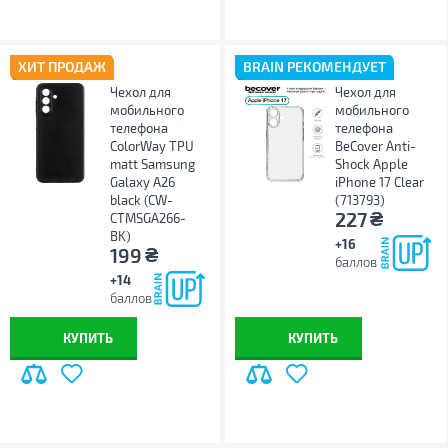
ХИТ ПРОДАЖ
BRAIN РЕКОМЕНДУЕТ
Чехол для
Чехол для
мобильного
мобильного
телефона
телефона
ColorWay TPU
BeCover Anti-
matt Samsung
Shock Apple
Galaxy A26
iPhone 17 Clear
black (CW-
(713793)
₴
227
CTMSGA266-
BK)
+16
₴
199
баллов
+14
баллов
КУПИТЬ
КУПИТЬ