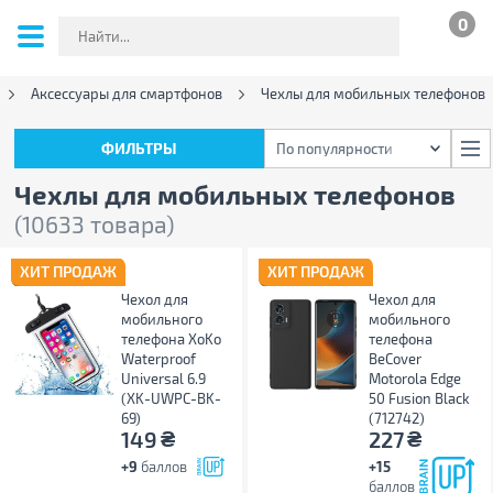
0
Аксессуары для смартфонов
Чехлы для мобильных телефонов
ФИЛЬТРЫ
По популярности
ФИЛЬТРЫ
По популярности
Чехлы для мобильных телефонов
(10633 товара)
ХИТ ПРОДАЖ
ХИТ ПРОДАЖ
Чехол для
Чехол для
мобильного
мобильного
телефона XoKo
телефона
Waterproof
BeCover
Universal 6.9
Motorola Edge
(XK-UWPC-BK-
50 Fusion Black
69)
(712742)
₴
₴
149
227
+9
баллов
+15
баллов