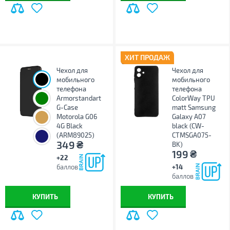
ХИТ ПРОДАЖ
Чехол для
Чехол для
мобильного
мобильного
телефона
телефона
Armorstandart
ColorWay TPU
G-Case
matt Samsung
Motorola G06
Galaxy A07
4G Black
black (CW-
(ARM89025)
CTMSGA075-
₴
349
BK)
₴
199
+22
баллов
+14
баллов
КУПИТЬ
КУПИТЬ