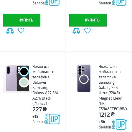
баллов
баллов
КУПИТЬ
КУПИТЬ
Чехол для
Чехол для
мобильного
мобильного
телефона
телефона
BeCover
Samsung
Samsung
Galaxy S26
Galaxy A27 SM-
Ultra (S948)
A276 Black
Magnet Clear
(715677)
(EF-
₴
227
CS948CTEGWW)
₴
1212
+15
баллов
+34
баллов