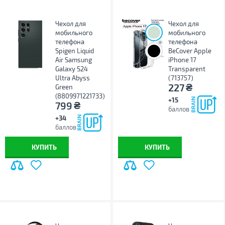
Чехол для
Чехол для
мобильного
мобильного
телефона
телефона
Spigen Liquid
BeCover Apple
Air Samsung
iPhone 17
Galaxy S24
Transparent
Ultra Abyss
(713757)
₴
227
Green
(8809971221733)
+15
₴
799
баллов
+34
баллов
КУПИТЬ
КУПИТЬ