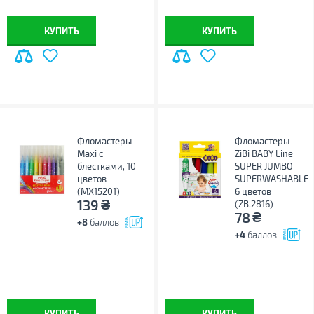
КУПИТЬ
КУПИТЬ
Фломастеры
Фломастеры
Maxi с
ZiBi BABY Line
блестками, 10
SUPER JUMBO
цветов
SUPERWASHABLE
(MX15201)
6 цветов
₴
139
(ZB.2816)
₴
78
+8
баллов
+4
баллов
КУПИТЬ
КУПИТЬ