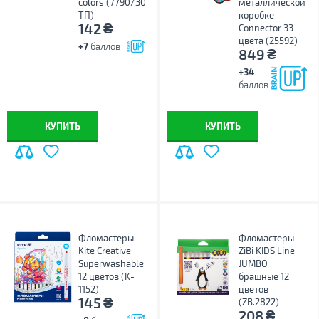
colors (7790/30
металлической
ТП)
коробке
₴
142
Connector 33
цвета (25592)
+7
баллов
₴
849
+34
баллов
КУПИТЬ
КУПИТЬ
Фломастеры
Фломастеры
Kite Creative
ZiBi KIDS Line
Superwashable
JUMBO
12 цветов (K-
брашные 12
1152)
цветов
₴
145
(ZB.2822)
₴
208