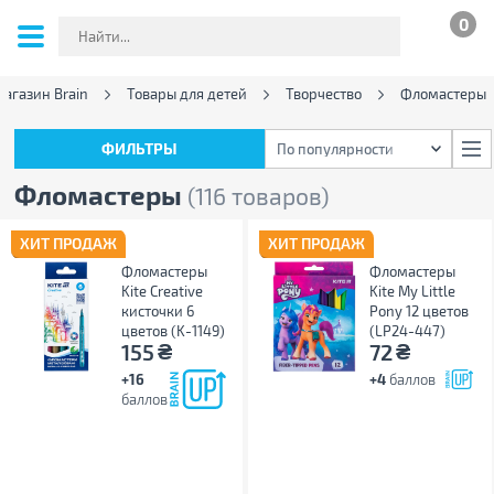
0
агазин Brain
Товары для детей
Творчество
Фломастеры
ФИЛЬТРЫ
По популярности
ФИЛЬТРЫ
По популярности
Фломастеры
(116 товаров)
ХИТ ПРОДАЖ
ХИТ ПРОДАЖ
Фломастеры
Фломастеры
Kite Creative
Kite My Little
кисточки 6
Pony 12 цветов
цветов (K-1149)
(LP24-447)
₴
₴
155
72
+16
+4
баллов
баллов