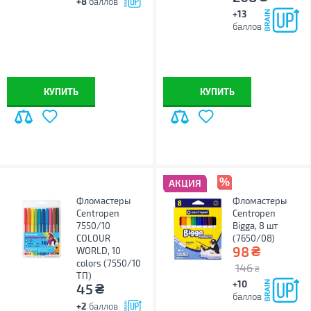
+8
баллов
+13
баллов
КУПИТЬ
КУПИТЬ
АКЦИЯ
Фломастеры
Фломастеры
Centropen
Centropen
7550/10
Bigga, 8 шт
COLOUR
(7650/08)
₴
98
WORLD, 10
colors (7550/10
146
₴
ТП)
+10
₴
45
баллов
+2
баллов