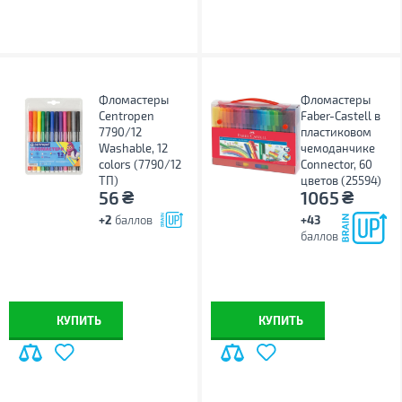
Фломастеры
Фломастеры
Centropen
Faber-Castell в
7790/12
пластиковом
Washable, 12
чемоданчике
colors (7790/12
Connector, 60
ТП)
цветов (25594)
₴
₴
56
1065
+2
баллов
+43
баллов
КУПИТЬ
КУПИТЬ