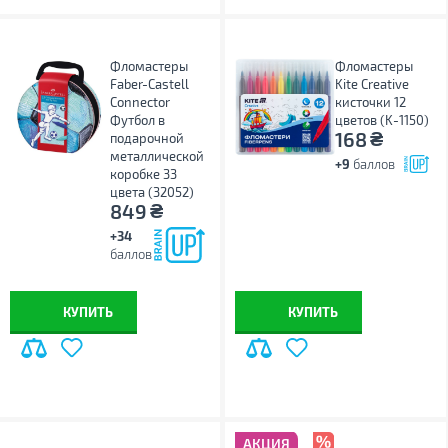
Фломастеры
Фломастеры
Faber-Castell
Kite Creative
Connector
кисточки 12
Футбол в
цветов (K-1150)
₴
168
подарочной
металлической
+9
баллов
коробке 33
цвета (32052)
₴
849
+34
баллов
КУПИТЬ
КУПИТЬ
АКЦИЯ