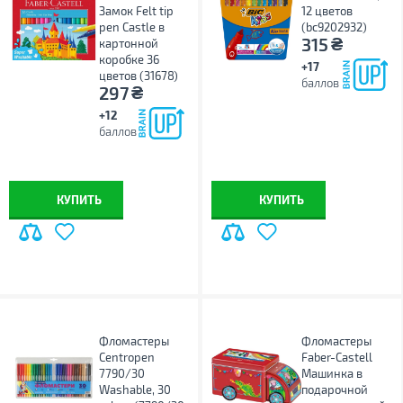
Замок Felt tip
12 цветов
pen Castle в
(bc9202932)
₴
315
картонной
коробке 36
+17
цветов (31678)
баллов
₴
297
+12
баллов
КУПИТЬ
КУПИТЬ
Фломастеры
Фломастеры
Centropen
Faber-Castell
7790/30
Машинка в
Washable, 30
подарочной