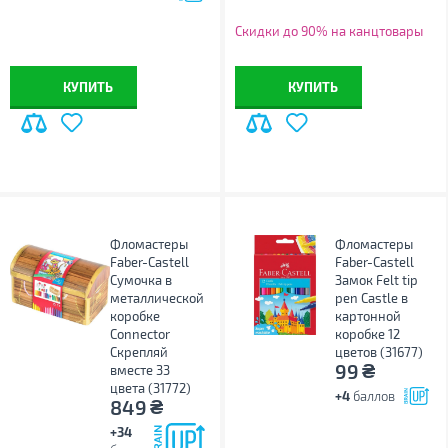
Скидки до 90% на канцтовары
КУПИТЬ
КУПИТЬ
Фломастеры
Фломастеры
Faber-Castell
Faber-Castell
Сумочка в
Замок Felt tip
металлической
pen Castle в
коробке
картонной
Connector
коробке 12
Скрепляй
цветов (31677)
₴
99
вместе 33
цвета (31772)
+4
баллов
₴
849
+34