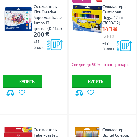
Фломастеры
Фломастеры
Kite Creative
Centropen
Superwashable
Bigga, 12 шт
Jumbo 12
(7650/12)
₴
143
цветов (K-1155)
₴
200
214
₴
+11
+17
баллов
баллов
Скидки до 90% на канцтовары
КУПИТЬ
КУПИТЬ
Фломастеры
Фломастеры
Faber-Castell
Bic Kid Coleour,