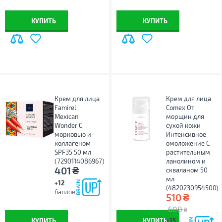
КУПИТЬ
КУПИТЬ
Крем для лица
Крем для лица
Famirel
Comex От
Mexican
морщин для
Wonder С
сухой кожи
морковью и
Интенсивное
коллагеном
омоложение С
SPF35 50 мл
растительным
(7290114086967)
ланолином и
₴
401
скваланом 50
мл
+12
(4820230954500)
баллов
₴
510
608
₴
КУПИТЬ
КУПИТЬ
+15