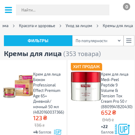
0
дома
Красота и здоровье
Уход за лицом
Кремы для лица
ФИЛЬТРЫ
По популярности
ФИЛЬТРЫ
По популярности
Кремы для лица
(353 товара)
ХИТ ПРОДАЖ
Крем для лица
Крем для лица
Біокон
Medi-Peel
Professional
Peptide 9
Effect Premium
Volume &
Age 65+
Tension Tox
Дневной/
Cream Pro 50 г
ночный 50 мл
(8809941820430)
₴
652
(4820160037366)
₴
123
846
₴
136
₴
+22
+4
баллов
баллов