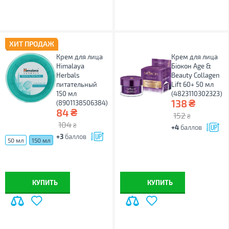
ХИТ ПРОДАЖ
Крем для лица
Крем для лица
Himalaya
Біокон Age &
Herbals
Beauty Collagen
питательный
Lift 60+ 50 мл
150 мл
(4823110302323)
₴
138
(8901138506384)
₴
84
152
₴
104
₴
+4
баллов
+3
баллов
50 мл
150 мл
КУПИТЬ
КУПИТЬ