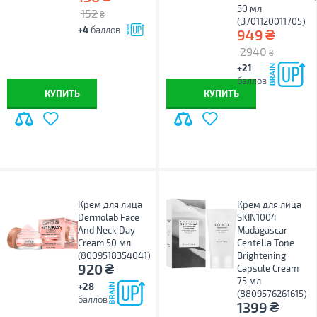
50 мл
152
₴
(3701120011705)
+4
баллов
₴
949
2940
₴
+21
баллов
КУПИТЬ
КУПИТЬ
Крем для лица
Крем для лица
Dermolab Face
SKIN1004
And Neck Day
Madagascar
Cream 50 мл
Centella Tone
(8009518354041)
Brightening
₴
920
Capsule Cream
75 мл
+28
(8809576261615)
баллов
₴
1399