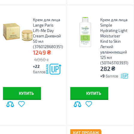
Крем для лица
Крем для лица
Lange Paris
Simple
Lift-Me Day
Hydrating Light
Cream Дневной
Moisturiser
50 мл
Kind to Skin
(3760128680351)
Легкий
₴
1249
увлажняющий
125 мл
4060
₴
(5011451103931)
+22
₴
282
баллов
+9
баллов
КУПИТЬ
КУПИТЬ
ХИТ ПРОДАЖ