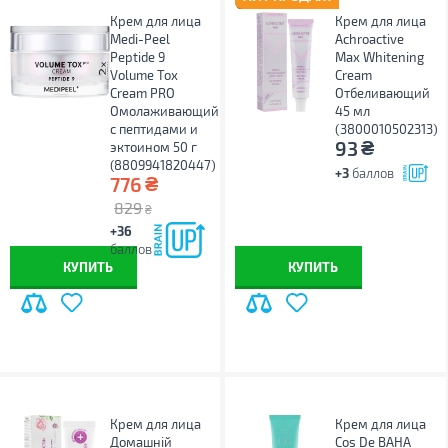
Крем для лица
Крем для лица
Medi-Peel
Achroactive
Peptide 9
Max Whitening
Volume Tox
Cream
Cream PRO
Отбеливающий
Омолаживающий
45 мл
с пептидами и
(3800010502313)
₴
93
эктоином 50 г
(8809941820447)
+3
баллов
₴
776
829
₴
+36
баллов
КУПИТЬ
КУПИТЬ
Крем для лица
Крем для лица
Домашній
Cos De BAHA