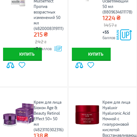
Multieffect
Осветляющий
Против
50 мл
возрастных
(8809634611178)
₴
1224
изменений 50
мл
1457
₴
(4820008319111)
+55
₴
215
баллов
242
₴
+7
баллов
КУПИТЬ
КУПИТЬ
Крем для лица
Крем для лица
Біокон Age &
Hyaluxir
Beauty Retinol
Hyaluronic Acid
Effect 50+ 50
Ночной с
мл
гиалуроновой
(4823110302316)
кислотой
₴
138
Восстанавливаю