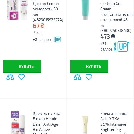
Доктор Секрет
Centella Gel
молодости 30
Cream
мл
Восстановительн
(4823015929274)
с центеллой 45
₴
67
мл
(8809240318430)
94
₴
₴
473
+2
баллов
+21
баллов
КУПИТЬ
КУПИТЬ
Крем для лица
Крем для лица
Біокон Hirudo
Axis-Y TXA
Derm Anti Age
2.5% Intensive
Bio Active
Brightening