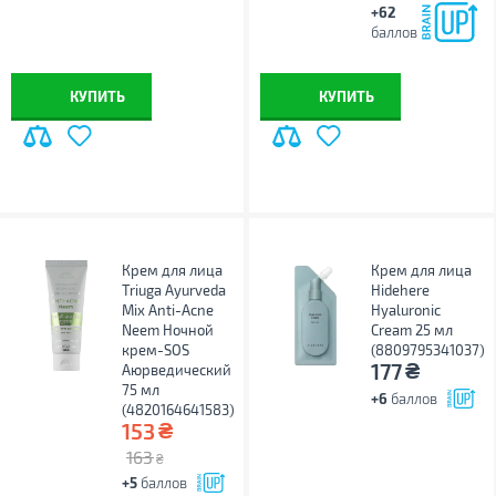
+62
баллов
КУПИТЬ
КУПИТЬ
Крем для лица
Крем для лица
Triuga Ayurveda
Hidehere
Mix Anti-Acne
Hyaluronic
Neem Ночной
Cream 25 мл
крем-SOS
(8809795341037)
₴
177
Аюрведический
75 мл
+6
баллов
(4820164641583)
₴
153
163
₴
+5
баллов