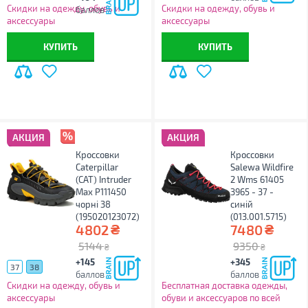
Скидки на одежду, обувь и
Скидки на одежду, обувь и
баллов
аксессуары
аксессуары
КУПИТЬ
КУПИТЬ
АКЦИЯ
АКЦИЯ
Кроссовки
Кроссовки
Caterpillar
Salewa Wildfire
(CAT) Intruder
2 Wms 61405
Max P111450
3965 - 37 -
чорні 38
синій
(195020123072)
(013.001.5715)
₴
₴
4802
7480
5144
9350
₴
₴
+145
+345
37
38
баллов
баллов
Скидки на одежду, обувь и
Бесплатная доставка одежды,
аксессуары
обуви и аксессуаров по всей