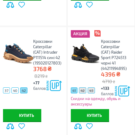
АКЦИЯ
Кроссовки
Кроссовки
Caterpillar
Caterpillar
(CAT) Intruder
(CAT) Raider
P111514 сині 42
Sport P724513
(195020127803)
чорні 41
₴
3768
(44211994895)
₴
4396
8219
₴
4710
₴
+77
баллов
+133
37
40
42
41
42
43
баллов
Скидки на одежду, обувь и
аксессуары
КУПИТЬ
КУПИТЬ