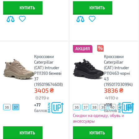
КУПИТЬ
КУПИТЬ
АКЦИЯ
Кроссовки
Кроссовки
Caterpillar
Caterpillar
(CAT) Intruder
(CAT) Intruder
P111393 бежеві
P110463 чорні
37
43
(195019674608)
(195017030994)
₴
₴
3405
3836
8219
4110
₴
₴
+77
+116
36
37
36
37
38
39
40
41
43
баллов
баллов
44
45
Скидки на одежду, обувь и
аксессуары
КУПИТЬ
КУПИТЬ