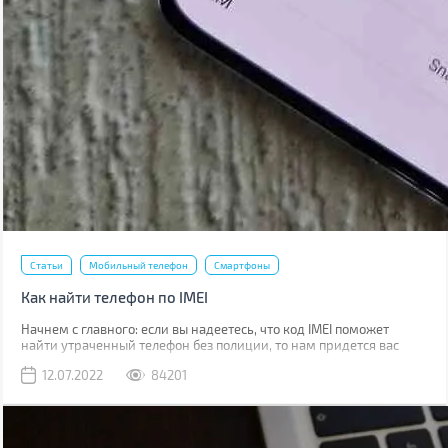
Статьи
Мобильный телефон
Смартфоны
Как найти телефон по IMEI
Начнем с главного: если вы надеетесь, что код IMEI поможет
найти утраченный телефон без полиции, то нам придется вас
разочаровать. Если вы телефон потеряли, то наличие кода не
12.07.2022
84201
поможет абсолютно. Если его украли, IMEI стоит сообщить
полиции, что позволит отыскать смартфон в будущем.