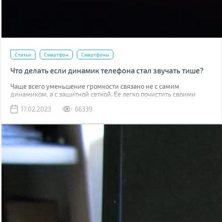
Статьи
Смартфон
Смартфоны
Что делать если динамик телефона стал звучать тише?
Чаще всего уменьшение громкости связано не с самим
динамиком, а с защитной сеткой. Ее легко почистить своими
руками, причем скорее всего у вас дома уже есть все
17.02.2023
66339
необходимое для этого.