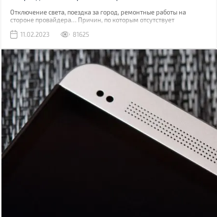
Отключение света, поездка за город, ремонтные работы на
стороне провайдера… Причин, по которым отсутствует
привычный проводной интернет множество. В такой момент
11.02.2023
81625
может выручить мобильная сеть, конечно, если вы находитесь в
зоне ее покрытия.