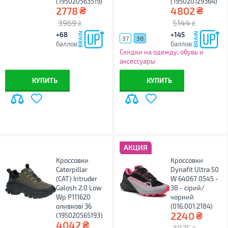
(195020563519)
(195020129364)
₴
₴
2778
4802
3969
5144
₴
₴
+68
+145
37
38
баллов
баллов
Скидки на одежду, обувь и
аксессуары
КУПИТЬ
КУПИТЬ
АКЦИЯ
Кроссовки
Кроссовки
Caterpillar
Dynafit Ultra 50
(CAT) Intruder
W 64067 0545 -
Galosh 2.0 Low
38 - сірий/
Wp P111620
чорний
оливкові 36
(016.001.2184)
₴
2240
(195020565193)
₴
4042
3875