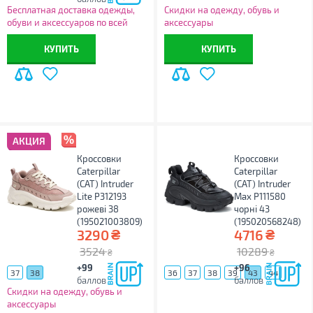
Бесплатная доставка одежды,
Скидки на одежду, обувь и
обуви и аксессуаров по всей
аксессуары
Украине!
КУПИТЬ
КУПИТЬ
АКЦИЯ
Кроссовки
Кроссовки
Caterpillar
Caterpillar
(CAT) Intruder
(CAT) Intruder
Lite P312193
Max P111580
рожеві 38
чорні 43
(195021003809)
(195020568248)
₴
₴
3290
4716
3524
10289
₴
₴
+99
+96
37
38
36
37
38
39
43
44
баллов
баллов
Скидки на одежду, обувь и
аксессуары