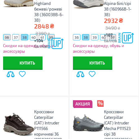
Highland
Alpina білі/сірі
бежеві/рожеві
38 (160966B-1-
38 (360038B-6-
38)
₴
2932
38)
₴
2848
3490
₴
3390
₴
+107
36
37
38
40
41
39
36
38
39
40
37
+104
баллов
Скидки на одежду, обувь и
Скидки на одежду, обувь и
баллов
аксессуары
аксессуары
КУПИТЬ
КУПИТЬ
АКЦИЯ
Кроссовки
Кроссовки
Caterpillar
Caterpillar
(CAT) Intruder
(CAT) Intruder
P111566
Mecha P111523
коричневі 36
сірі 38