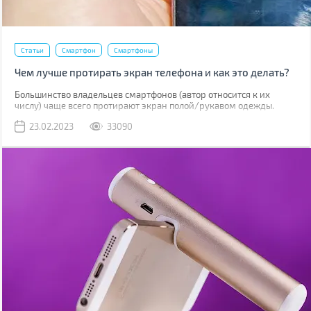
Статьи
Смартфон
Смартфоны
Чем лучше протирать экран телефона и как это делать?
Большинство владельцев смартфонов (автор относится к их
числу) чаще всего протирают экран полой/рукавом одежды.
Метод рабочий, но не лучший. К серьезным поломкам он не
23.02.2023
33090
приведет, но если вы внимательно присмотритесь к дисплею,
наверняка увидите маленькие царапинки. Одна из причин их
появления – неправильная чистка.