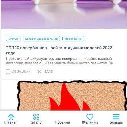
Статьи
Батарея универсальная
Повербанки
ТОП 10 повербанков - рейтинг лучших моделей 2022
года
Портативный аккумулятор, или повербанк – крайне важный
аксессуар, позволяющий зарядить большинство гаджетов. Он
востребован везде и в цивильной жизни (путешествия, походы,
29.04.2022
32231
поездки), и во время боевых действий. Не зря волонтеры
постоянно просят закупать повербанки на фронт для солдат ВСУ.
Мы составили рейтинг из 10-ти интересных моделей, каждую из
которых можно использовать в самых разных ситуациях.
Главная
Каталог
Корзина
Желания
Больше