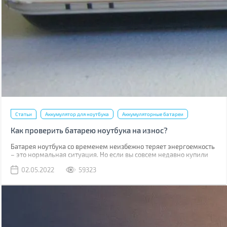
Статьи
Аккумулятор для ноутбука
Аккумуляторные батареи
Как проверить батарею ноутбука на износ?
Батарея ноутбука со временем неизбежно теряет энергоемкость
– это нормальная ситуация. Но если вы совсем недавно купили
ноутбук, то такое положение дел требует вашего внимания. В
02.05.2022
59323
случае, когда гарантийный срок батареи (обычно от 1 до 3 лет в
зависимости от типа аккумулятора и производителя) не вышел, а
она сильно износилась (более 20%), то производитель
производит бесплатную замену.