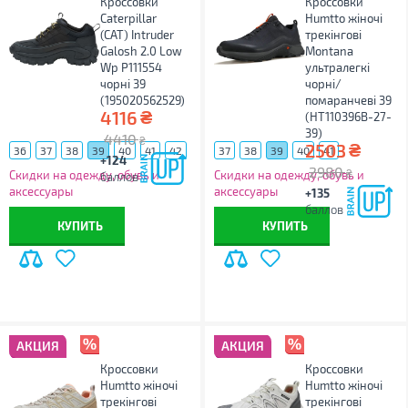
Кроссовки
Кроссовки
Caterpillar
Humtto жіночі
(CAT) Intruder
трекінгові
Galosh 2.0 Low
Montana
Wp P111554
ультралегкі
чорні 39
чорні/
(195020562529)
помаранчеві 39
₴
4116
(HT110396B-27-
39)
4410
₴
₴
2503
36
37
38
39
40
41
42
37
38
39
40
41
+124
2980
44
₴
Скидки на одежду, обувь и
Скидки на одежду, обувь и
баллов
аксессуары
аксессуары
+135
баллов
КУПИТЬ
КУПИТЬ
АКЦИЯ
АКЦИЯ
Кроссовки
Кроссовки
Humtto жіночі
Humtto жіночі
трекінгові
трекінгові