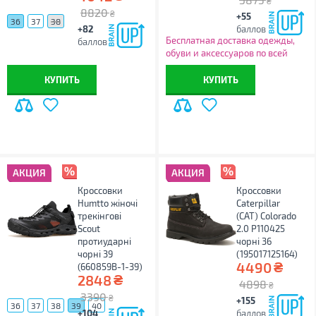
₴
8820
₴
+55
36
37
38
+82
баллов
Бесплатная доставка одежды,
баллов
обуви и аксессуаров по всей
Украине!
КУПИТЬ
КУПИТЬ
АКЦИЯ
АКЦИЯ
Кроссовки
Кроссовки
Humtto жіночі
Caterpillar
трекінгові
(CAT) Colorado
Scout
2.0 P110425
протиударні
чорні 36
чорні 39
(195017125164)
₴
4490
(660859B-1-39)
₴
2848
4898
₴
3390
₴
+155
36
37
38
39
40
+104
баллов