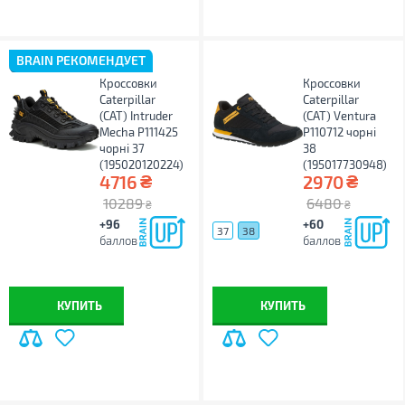
BRAIN РЕКОМЕНДУЕТ
Кроссовки
Кроссовки
Caterpillar
Caterpillar
(CAT) Intruder
(CAT) Ventura
Mecha P111425
P110712 чорні
чорні 37
38
(195020120224)
(195017730948)
₴
₴
4716
2970
10289
6480
₴
₴
+96
+60
37
38
баллов
баллов
КУПИТЬ
КУПИТЬ