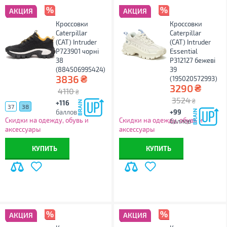
АКЦИЯ
АКЦИЯ
Кроссовки
Кроссовки
Caterpillar
Caterpillar
(CAT) Intruder
(CAT) Intruder
P723901 чорні
Essential
38
P312127 бежеві
(884506995424)
39
₴
3836
(195020572993)
₴
3290
4110
₴
3524
₴
+116
37
38
баллов
+99
Скидки на одежду, обувь и
Скидки на одежду, обувь и
баллов
аксессуары
аксессуары
КУПИТЬ
КУПИТЬ
АКЦИЯ
АКЦИЯ