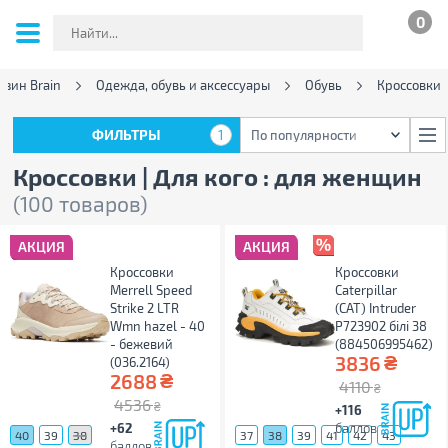
0
зин Brain
Одежда, обувь и аксессуары
Обувь
Кроссовки
ФИЛЬТРЫ
1
По популярности
ФИЛЬТРЫ
1
По популярности
Кроссовки | Для кого : для женщин
(100 товаров)
АКЦИЯ
АКЦИЯ
Кроссовки
Кроссовки
Merrell Speed
Caterpillar
Strike 2 LTR
(CAT) Intruder
Wmn hazel - 40
P723902 білі 38
- бежевий
(884506995462)
₴
3836
(036.2164)
₴
2688
4110
₴
4536
₴
+116
+62
баллов
40
39
38
37
38
39
41
42
43
баллов