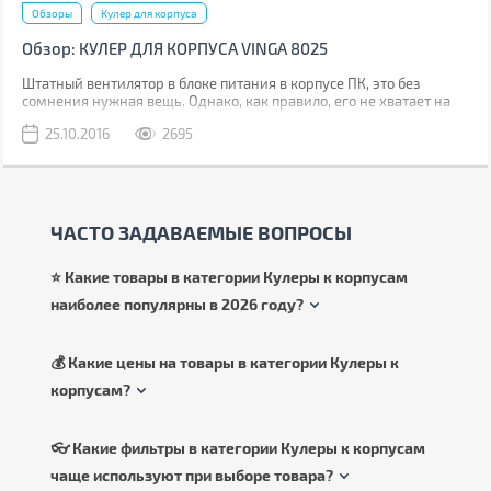
Обзоры
Кулер для корпуса
Обзор: КУЛЕР ДЛЯ КОРПУСА VINGA 8025
Штатный вентилятор в блоке питания в корпусе ПК, это без
сомнения нужная вещь. Однако, как правило, его не хватает на
эффективное охлаждение самого корпуса, ведь уровень тепла от
25.10.2016
2695
разогнанной системы порой зашкаливает. Что же делать? Все
очень просто. Представляем вашему вниманию недорогой кулер
для корпуса VINGA 8025.
ЧАСТО ЗАДАВАЕМЫЕ ВОПРОСЫ
⭐ Какие товары в категории Кулеры к корпусам
наиболее популярны в 2026 году?
💰 Какие цены на товары в категории Кулеры к
корпусам?
👓 Какие фильтры в категории Кулеры к корпусам
чаще используют при выборе товара?