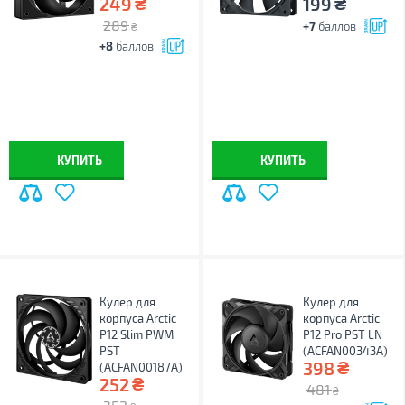
₴
₴
249
199
289
+7
баллов
₴
+8
баллов
КУПИТЬ
КУПИТЬ
Кулер для
Кулер для
корпуса Arctic
корпуса Arctic
P12 Slim PWM
P12 Pro PST LN
PST
(ACFAN00343A)
₴
398
(ACFAN00187A)
₴
252
481
₴