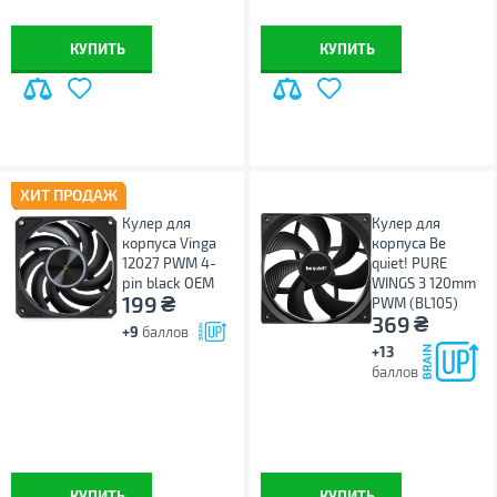
КУПИТЬ
КУПИТЬ
ХИТ ПРОДАЖ
Кулер для
Кулер для
корпуса Vinga
корпуса Be
12027 PWM 4-
quiet! PURE
pin black ОЕМ
WINGS 3 120mm
₴
199
PWM (BL105)
₴
369
+9
баллов
+13
баллов
КУПИТЬ
КУПИТЬ