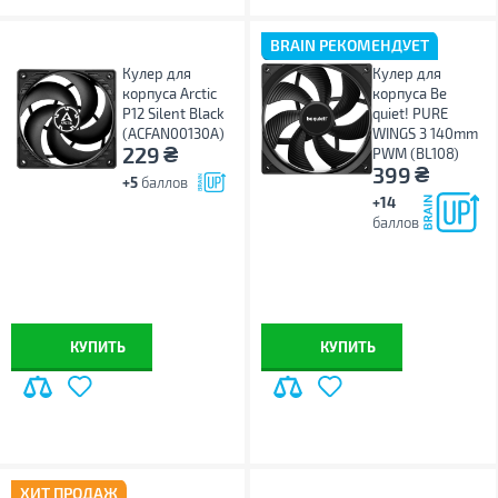
BRAIN РЕКОМЕНДУЕТ
Кулер для
Кулер для
корпуса Arctic
корпуса Be
P12 Silent Black
quiet! PURE
(ACFAN00130A)
WINGS 3 140mm
₴
229
PWM (BL108)
₴
399
+5
баллов
+14
баллов
КУПИТЬ
КУПИТЬ
ХИТ ПРОДАЖ