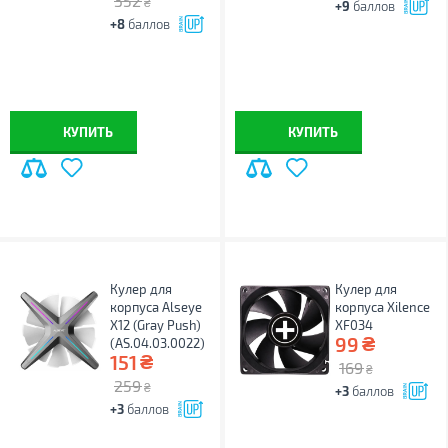
352
₴
+9
баллов
+8
баллов
КУПИТЬ
КУПИТЬ
Кулер для
Кулер для
корпуса Alseye
корпуса Xilence
X12 (Gray Push)
XF034
₴
99
(AS.04.03.0022)
₴
151
169
₴
259
₴
+3
баллов
+3
баллов