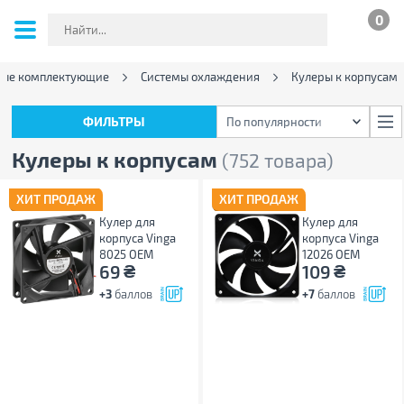
0
ые комплектующие
Системы охлаждения
Кулеры к корпусам
ФИЛЬТРЫ
По популярности
ФИЛЬТРЫ
По популярности
Кулеры к корпусам
(752 товара)
ХИТ ПРОДАЖ
ХИТ ПРОДАЖ
Кулер для
Кулер для
корпуса Vinga
корпуса Vinga
8025 ОЕМ
12026 ОЕМ
₴
₴
69
109
+3
баллов
+7
баллов