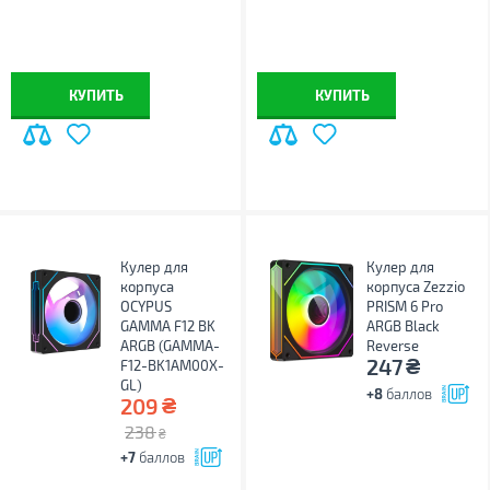
КУПИТЬ
КУПИТЬ
Кулер для
Кулер для
корпуса
корпуса Zezzio
OCYPUS
PRISM 6 Pro
GAMMA F12 BK
ARGB Black
ARGB (GAMMA-
Reverse
₴
247
F12-BK1AM00X-
GL)
+8
баллов
₴
209
238
₴
+7
баллов