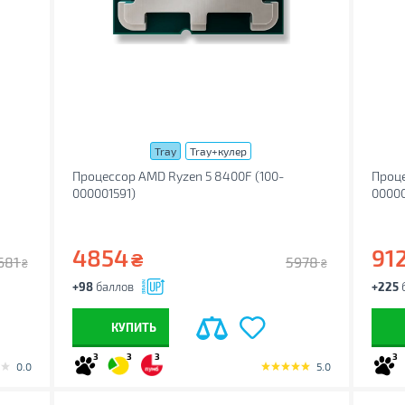
Tray
Tray+кулер
Процессор AMD Ryzen 5 8400F (100-
Проце
000001591)
00000
4854
91
₴
681
5978
₴
₴
+98
баллов
+225
КУПИТЬ
3
3
3
3
0.0
5.0