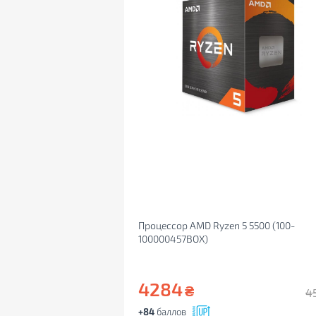
Процессор AMD Ryzen 5 5500 (100-
100000457BOX)
4284
₴
4
+84
баллов