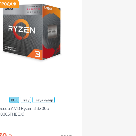
 ПРОДАЖ
BOX
Tray
Tray+кулер
ссор AMD Ryzen 3 3200G
200C5FHBOX)
70