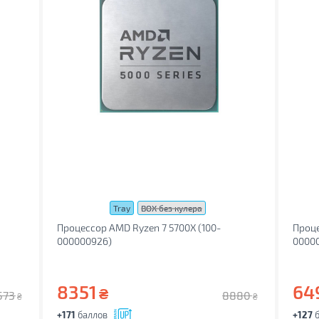
Tray
BOX без кулера
Процессор AMD Ryzen 7 5700X (100-
Проце
000000926)
0000
8351
64
₴
573
8880
₴
₴
+171
баллов
+127
б