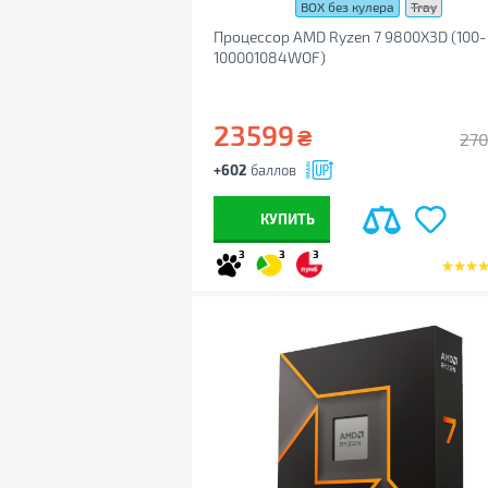
BOX без кулера
Tray
Процессор AMD Ryzen 7 9800X3D (100-
100001084WOF)
23599
₴
27
+602
баллов
КУПИТЬ
3
3
3