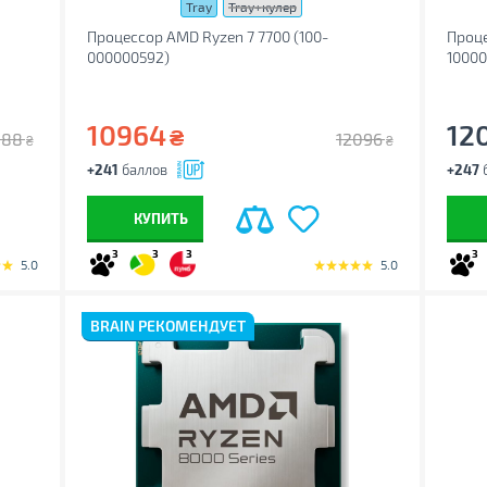
Tray
Tray+кулер
Процессор AMD Ryzen 7 7700 (100-
Проце
000000592)
1000
10964
12
₴
088
12096
₴
₴
+241
баллов
+247
КУПИТЬ
3
3
3
3
5.0
5.0
BRAIN РЕКОМЕНДУЕТ