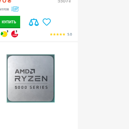
₴
3307
₴
аллов
КУПИТЬ
3
3
5.0