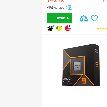
₴
8
+145
баллов
КУПИТЬ
3
3
3