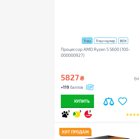
Tray
Tray+кулер
BOX
Процессор AMD Ryzen 5 5600 (100-
000000927)
5827
₴
6
+119
баллов
КУПИТЬ
3
3
3
ХИТ ПРОДАЖ