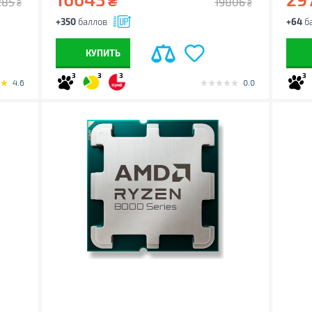
₴
285
19806
₴
₴
+350
баллов
+64
б
КУПИТЬ
3
3
3
3
4.6
0.0