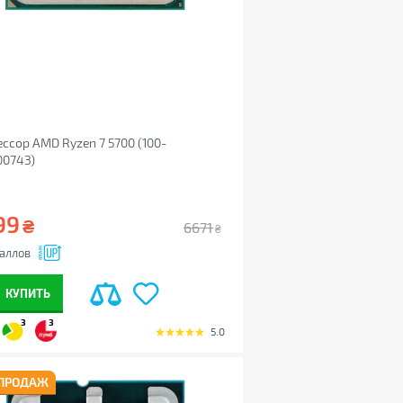
ссор AMD Ryzen 7 5700 (100-
00743)
99
₴
6671
₴
аллов
КУПИТЬ
3
3
5.0
 ПРОДАЖ