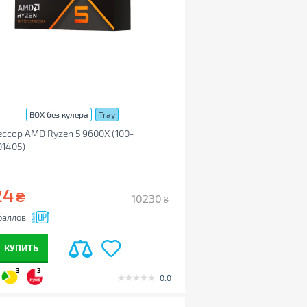
BOX без кулера
Tray
ссор AMD Ryzen 5 9600X (100-
1405)
24
₴
10230
₴
баллов
КУПИТЬ
3
3
0.0