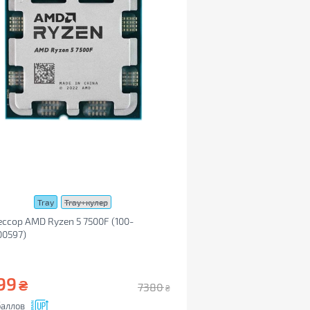
Tray
Tray+кулер
ссор AMD Ryzen 5 7500F (100-
00597)
99
₴
7380
₴
аллов