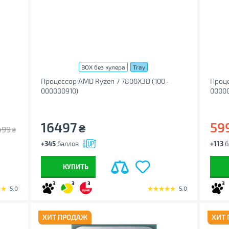
BOX без кулера
Tray
Процессор AMD Ryzen 7 7800X3D (100-
Проце
000000910)
0000
16497
59
₴
499
₴
+345
баллов
+113
б
КУПИТЬ
3
3
3
3
5.0
5.0
ХИТ ПРОДАЖ
ХИТ