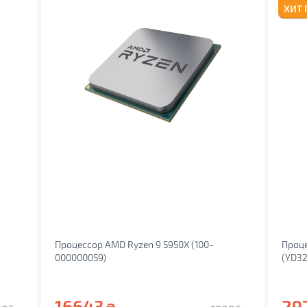
ХИТ
Процессор AMD Ryzen 9 5950X (100-
Проце
000000059)
(YD3
16643
29