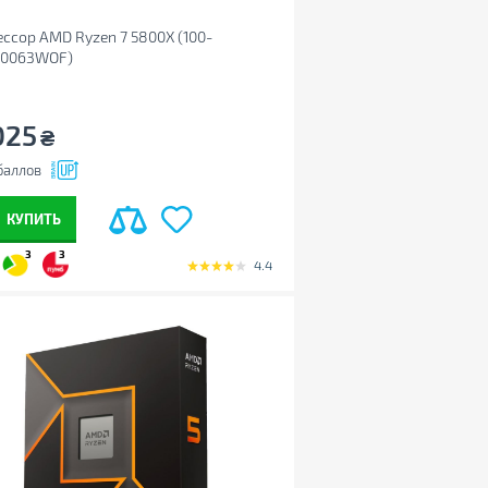
ссор AMD Ryzen 7 5800X (100-
00063WOF)
025
₴
баллов
КУПИТЬ
3
3
4.4