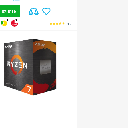
КУПИТЬ
3
3
4.7