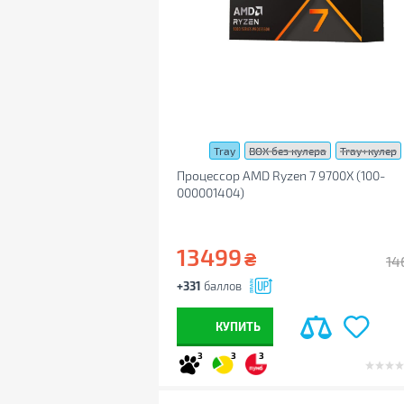
Tray
BOX без кулера
Tray+кулер
Процессор AMD Ryzen 7 9700X (100-
000001404)
13499
₴
14
+331
баллов
КУПИТЬ
3
3
3