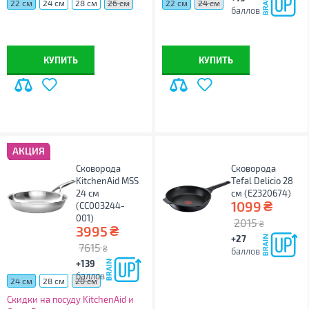
22 см
24 см
28 см
26 см
22 см
24 см
баллов
КУПИТЬ
КУПИТЬ
АКЦИЯ
Сковорода
Сковорода
KitchenAid MSS
Tefal Delicio 28
24 см
см (E2320674)
₴
1099
(CC003244-
001)
2015
₴
₴
3995
+27
7615
₴
баллов
+139
баллов
24 см
28 см
20 см
Скидки на посуду KitchenAid и