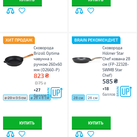
ХИТ ПРОДАЖ
BRAIN РЕКОМЕНДУЕТ
Сковорода
Сковорода
Brizoll Optima
Hölmer Star
чавунна з
Chef кована 28
ручкою 260х60
см (FP-22328-
мм (O2660-P)
SWMB Star
₴
823
Chef)
₴
585
875
₴
+18
+27
баллов
баллов
...
ø 20 х 3.5 см
ø 26 х 6 см
28 см
26 см
КУПИТЬ
КУПИТЬ