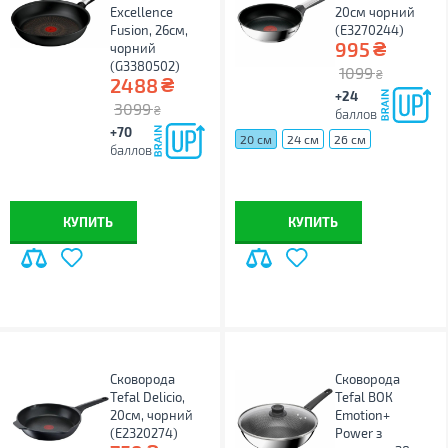
Excellence
20см чорний
Fusion, 26см,
(E3270244)
₴
995
чорний
(G3380502)
1099
₴
₴
2488
+24
3099
₴
баллов
+70
20 см
24 см
26 см
баллов
КУПИТЬ
КУПИТЬ
Сковорода
Сковорода
Tefal Delicio,
Tefal ВОК
20см, чорний
Emotion+
(E2320274)
Power з