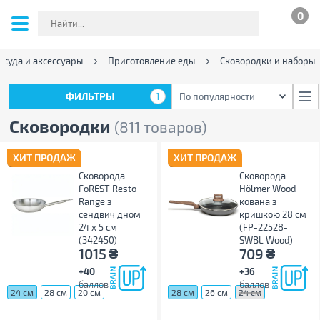
0
осуда и аксессуары
Приготовление еды
Сковородки и наборы
ФИЛЬТРЫ
1
По популярности
ФИЛЬТРЫ
1
По популярности
Сковородки
(811 товаров)
ХИТ ПРОДАЖ
ХИТ ПРОДАЖ
Сковорода
Сковорода
FoREST Resto
Hölmer Wood
Range з
кована з
сендвич дном
кришкою 28 см
24 х 5 см
(FP-22528-
(342450)
SWBL Wood)
₴
₴
1015
709
+40
+36
баллов
баллов
24 см
28 см
20 см
28 см
26 см
24 см