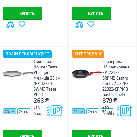
КУПИТЬ
КУПИТЬ
BRAIN РЕКОМЕНДУЕТ
ХИТ ПРОДАЖ
Сковорода
Сковорода
Hölmer Taste
Hölmer кована
Plus для
FP-22322-
млинців 20 см
SRPMB Gastro
(PF-12220-
Chef 22 см (FP-
SWMG Taste
22322-SRPMB
Plus)
Gastro Chef)
₴
₴
263
379
+13
+19
20 см
24 см
22 см
24 см
30 см
баллов
баллов
КУПИТЬ
КУПИТЬ