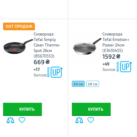
ХИТ ПРОДАЖ
Сковорода
Сковорода
Tefal Simply
Tefal Emotion+
Clean Thermo-
Power 24см
Spot 26см
(E3410455)
₴
1592
(B5670553)
₴
669
+49
+17
баллов
баллов
24 см
28 см
КУПИТЬ
КУПИТЬ