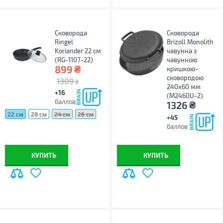
Сковорода
Сковорода
Ringel
Brizoll Monolith
Koriander 22 см
чавунна з
(RG-1107-22)
чавунною
₴
899
кришкою-
сковородою
1309
₴
240х60 мм
+16
(M2460U-2)
баллов
₴
1326
22 см
28 см
24 см
26 см
+45
баллов
КУПИТЬ
КУПИТЬ