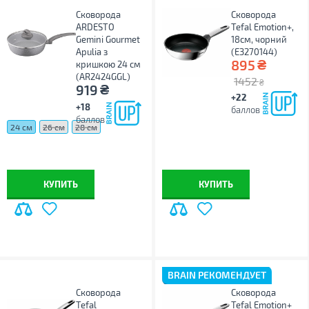
Сковорода
Сковорода
ARDESTO
Tefal Emotion+,
Gemini Gourmet
18см, чорний
Apulia з
(E3270144)
₴
895
кришкою 24 см
(AR2424GGL)
1452
₴
₴
919
+22
+18
баллов
баллов
24 см
26 см
28 см
КУПИТЬ
КУПИТЬ
BRAIN РЕКОМЕНДУЕТ
Сковорода
Сковорода
Tefal
Tefal Emotion+