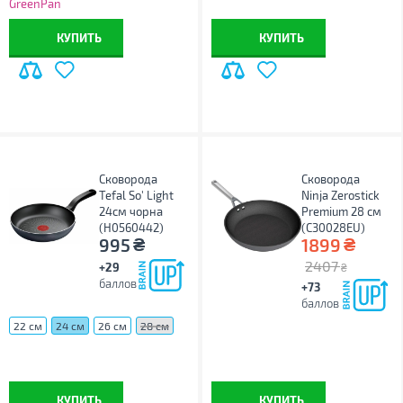
GreenPan
КУПИТЬ
КУПИТЬ
Сковорода
Сковорода
Tefal So' Light
Ninja Zerostick
24см чорна
Premium 28 см
(H0560442)
(C30028EU)
₴
₴
995
1899
2407
+29
₴
баллов
+73
баллов
22 см
24 см
26 см
28 см
КУПИТЬ
КУПИТЬ