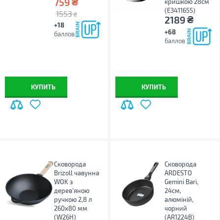
₴
759
кришкою 28см
(E3411655)
1553
₴
₴
2189
+18
+68
баллов
баллов
КУПИТЬ
КУПИТЬ
Сковорода
Сковорода
Brizoll чавунна
ARDESTO
WOK з
Gemini Bari,
дерев'яною
24см,
ручкою 2,8 л
алюміній,
260х80 мм
чорний
(W26H)
(AR1224B)