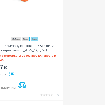
2.5 кг
3 кг
4 кг
ль PowerPlay вінілові 4125 Achilles 2 х
Помаранчеві (PP_4125_4kg_2in)
 сертификаты до товаров для спорта и
ма!
77
₴
аллов
в наличии
0.0