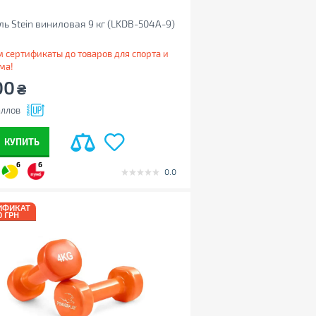
ль Stein виниловая 9 кг (LKDB-504A-9)
 сертификаты до товаров для спорта и
ма!
00
₴
ллов
КУПИТЬ
6
6
0.0
ИФИКАТ
0 ГРН