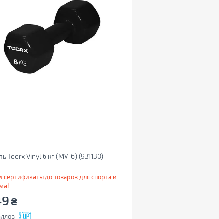
ль Toorx Vinyl 6 кг (MV-6) (931130)
 сертификаты до товаров для спорта и
ма!
49
₴
ллов