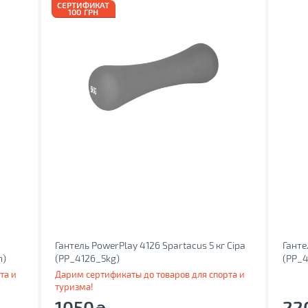
СЕРТИФИКАТ
100 ГРН
Гантель PowerPlay 4126 Spartacus 5 кг Сіра
Ганте
n)
(PP_4126_5kg)
(PP_4
та и
Дарим сертификаты до товаров для спорта и
туризма!
1050
22