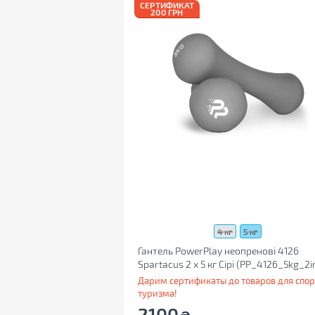
СЕРТИФИКАТ
200 ГРН
4 кг
5 кг
Гантель PowerPlay неопренові 4126
Spartacus 2 х 5 кг Сірі (PP_4126_5kg_2i
Дарим сертификаты до товаров для спор
туризма!
2100