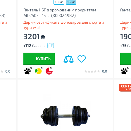
10 кг
15 кг
Гантель HSF з хромованим покриттям
Ганте
83)
MD2503 - 15 кг (К00024982)
та и
Дарим сертификаты до товаров для спорта и
Дарим
туризма!
туриз
3201
19
₴
+112
баллов
+75
ба
КУПИТЬ
3
3
3
6
0.0
0.0
СЕРТ
20