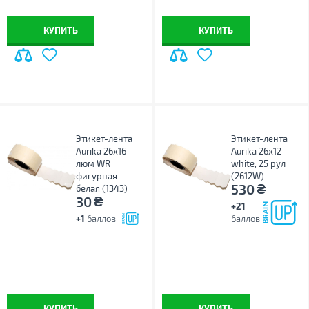
КУПИТЬ
КУПИТЬ
Этикет-лента
Этикет-лента
Aurika 26х16
Aurika 26х12
люм WR
white, 25 рул
фигурная
(2612W)
₴
530
белая (1343)
₴
30
+21
+1
баллов
баллов
КУПИТЬ
КУПИТЬ