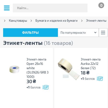
0
а
Канцтовары
Бумага и изделия из бумаги
Этикет-ленты
ФИЛЬТРЫ
По популярности
ФИЛЬТРЫ
По популярности
Этикет-ленты
(16 товаров)
Этикет-лента
Этикет-лента
Open 26х16
Aurika 22х12
white
белая (72)
₴
18
(DLEN26/6RB 3
1000)
+1
баллов
₴
30
+1
баллов