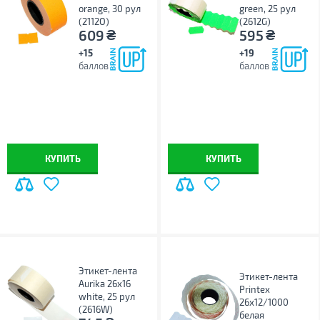
orange, 30 рул
green, 25 рул
(2112O)
(2612G)
₴
₴
609
595
+15
+19
баллов
баллов
КУПИТЬ
КУПИТЬ
Этикет-лента
Этикет-лента
Aurika 26х16
Printex
white, 25 рул
26х12/1000
(2616W)
белая