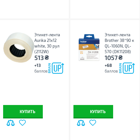
Этикет-лента
Этикет-лента
Aurika 21х12
Brother 38*90 к
white, 30 рул
QL-1060N, QL-
(2112W)
570 (DK11208)
₴
₴
513
1057
+13
+68
баллов
баллов
КУПИТЬ
КУПИТЬ