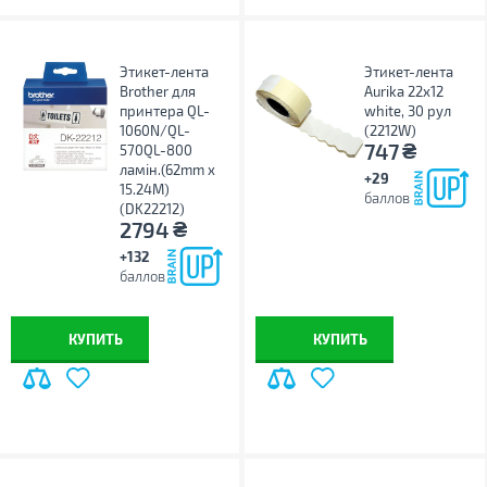
Этикет-лента
Этикет-лента
Brother для
Aurika 22х12
принтера QL-
white, 30 рул
1060N/QL-
(2212W)
₴
747
570QL-800
ламін.(62mm x
+29
15.24M)
баллов
(DK22212)
₴
2794
+132
баллов
КУПИТЬ
КУПИТЬ