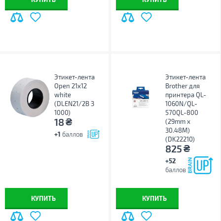
Этикет-лента
Этикет-лента
Open 21х12
Brother для
white
принтера QL-
(DLEN21/2B 3
1060N/QL-
1000)
570QL-800
₴
18
(29mm x
30.48M)
+1
баллов
(DK22210)
₴
825
+52
баллов
КУПИТЬ
КУПИТЬ