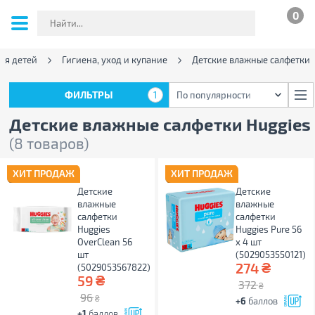
0
ля детей
Гигиена, уход и купание
Детские влажные салфетки
ФИЛЬТРЫ
1
По популярности
ФИЛЬТРЫ
1
По популярности
Детские влажные салфетки Huggies
(8 товаров)
ХИТ ПРОДАЖ
ХИТ ПРОДАЖ
Детские
Детские
влажные
влажные
салфетки
салфетки
Huggies
Huggies Pure 56
OverClean 56
х 4 шт
шт
(5029053550121)
₴
274
(5029053567822)
₴
59
372
₴
96
₴
+6
баллов
+1
баллов