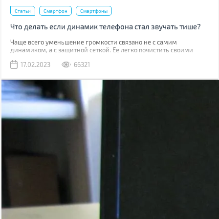
Статьи
Смартфон
Смартфоны
Что делать если динамик телефона стал звучать тише?
Чаще всего уменьшение громкости связано не с самим
динамиком, а с защитной сеткой. Ее легко почистить своими
руками, причем скорее всего у вас дома уже есть все
17.02.2023
66321
необходимое для этого.