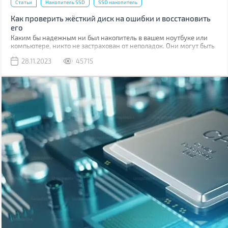
Статьи
Накопитель SSD
SSD накопитель
Как проверить жёсткий диск на ошибки и восстановить
его
Каким бы надежным ни был накопитель в вашем ноутбуке или
компьютере, никто не застрахован от неполадок. Они могут быть
связаны с программными ошибками или физическими
28.11.2023
45715
повреждениями ячеек памяти.