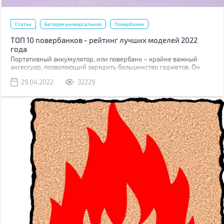
Статьи
Батарея универсальная
Повербанки
ТОП 10 повербанков - рейтинг лучших моделей 2022
года
Портативный аккумулятор, или повербанк – крайне важный
аксессуар, позволяющий зарядить большинство гаджетов. Он
востребован везде и в цивильной жизни (путешествия, походы,
29.04.2022
32229
поездки), и во время боевых действий. Не зря волонтеры
постоянно просят закупать повербанки на фронт для солдат ВСУ.
Мы составили рейтинг из 10-ти интересных моделей, каждую из
которых можно использовать в самых разных ситуациях.