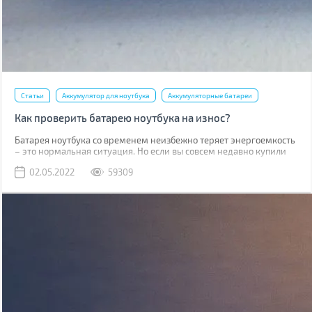
Статьи
Аккумулятор для ноутбука
Аккумуляторные батареи
Как проверить батарею ноутбука на износ?
Батарея ноутбука со временем неизбежно теряет энергоемкость
– это нормальная ситуация. Но если вы совсем недавно купили
ноутбук, то такое положение дел требует вашего внимания. В
02.05.2022
59309
случае, когда гарантийный срок батареи (обычно от 1 до 3 лет в
зависимости от типа аккумулятора и производителя) не вышел, а
она сильно износилась (более 20%), то производитель
производит бесплатную замену.