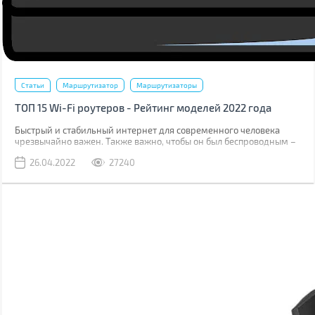
Статьи
Маршрутизатор
Маршрутизаторы
ТОП 15 Wi-Fi роутеров - Рейтинг моделей 2022 года
Быстрый и стабильный интернет для современного человека
чрезвычайно важен. Также важно, чтобы он был беспроводным –
кроме очевидного отсутствия проводов это свобода в
26.04.2022
27240
подключении абсолютно любых устройств и экономия на
лимитированном мобильном трафике когда вы в зоне действия
маршрутизатора.