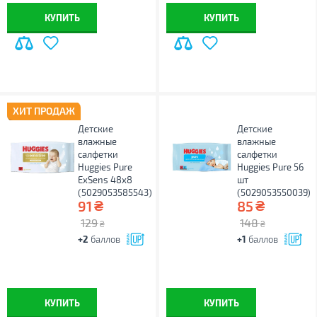
КУПИТЬ
КУПИТЬ
ХИТ ПРОДАЖ
Детские
Детские
влажные
влажные
салфетки
салфетки
Huggies Pure
Huggies Pure 56
ExSens 48х8
шт
(5029053585543)
(5029053550039)
₴
₴
91
85
129
148
₴
₴
+2
баллов
+1
баллов
КУПИТЬ
КУПИТЬ