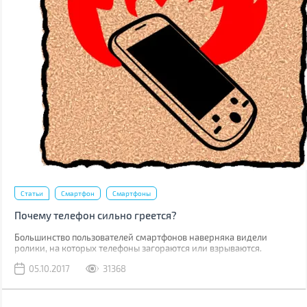
Статьи
Смартфон
Смартфоны
Почему телефон сильно греется?
Большинство пользователей смартфонов наверняка видели
ролики, на которых телефоны загораются или взрываются.
Потому когда ваш гаджет начинает греться, закономерным
05.10.2017
31368
является вопрос, насколько это безопасно.