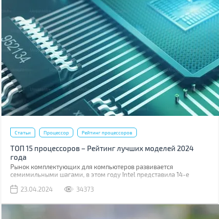
Статьи
Процессор
Рейтинг процессоров
ТОП 15 процессоров – Рейтинг лучших моделей 2024
года
Рынок комплектующих для компьютеров развивается
семимильными шагами, в этом году Intel представила 14-е
поколение процессоров построенных на техпроцессе 6 нм,
23.04.2024
34373
постепенно дешевеют решения для платформ с поддержкой
шины обмена данными PCI 5.0 и оперативной памяти DDR5.