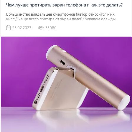
Чем лучше протирать экран телефона и как это делать?
Большинство владельцев смартфонов (автор относится к их
числу) чаще всего протирают экран полой/рукавом одежды.
Метод рабочий, но не лучший. К серьезным поломкам он не
23.02.2023
33080
приведет, но если вы внимательно присмотритесь к дисплею,
наверняка увидите маленькие царапинки. Одна из причин их
появления – неправильная чистка.