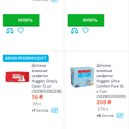
КУПИТЬ
КУПИТЬ
BRAIN РЕКОМЕНДУЕТ
Детские
Детские
влажные
влажные
салфетки
салфетки
Huggies Simply
Huggies Ultra
Clean 72 шт
Comfort Pure 56
(5029053582238)
х 3 шт
₴
56
(5029053550091)
₴
208
85
₴
278
₴
+1
баллов
+4
баллов