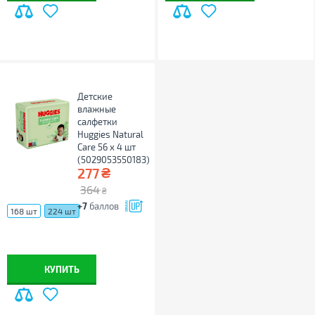
Детские
влажные
салфетки
Huggies Natural
Care 56 х 4 шт
(5029053550183)
₴
277
364
₴
+7
баллов
168 шт
224 шт
КУПИТЬ