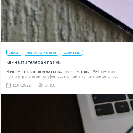
Статьи
Мобильный телефон
Смартфоны
Как найти телефон по IMEI
Начнем с главного: если вы надеетесь, что код IMEI поможет
найти утраченный телефон без полиции, то нам придется вас
разочаровать. Если вы телефон потеряли, то наличие кода не
12.07.2022
84150
поможет абсолютно. Если его украли, IMEI стоит сообщить
полиции, что позволит отыскать смартфон в будущем.