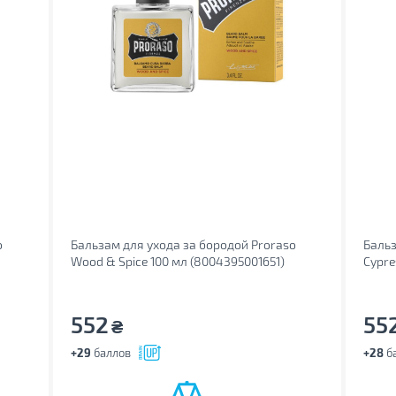
o
Бальзам для ухода за бородой Proraso
Бальз
Wood & Spice 100 мл (8004395001651)
Cypre
552
55
₴
+29
баллов
+28
б