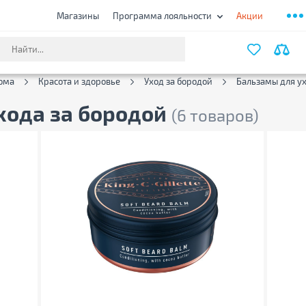
Магазины
Программа лояльности
Акции
ФИЛЬТ
ома
Красота и здоровье
Уход за бородой
Бальзамы для ух
хода за бородой
(6 товаров)