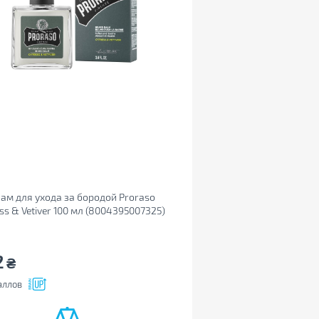
ам для ухода за бородой Proraso
ss & Vetiver 100 мл (8004395007325)
2
₴
аллов