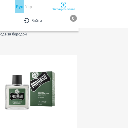
Рус
Укр
Отследить заказ
0
Войти
РЫ
По популярности
ода за бородой