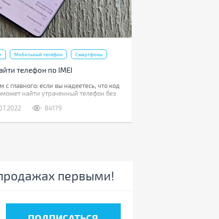
покрытия.
и
Мобильный телефон
Смартфоны
айти телефон по IMEI
 с главного: если вы надеетесь, что код
поможет найти утраченный телефон без
и, то нам придется вас разочаровать.
.07.2022
84179
11.02.2023
816
ы телефон потеряли, то наличие кода не
т абсолютно. Если его украли, IMEI
 сообщить полиции, что позволит
ать смартфон в будущем.
спродажах первыми!