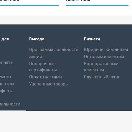
 для
Выгода
Бизнесу
Программа лояльности
Юридическим лицам
Акции
Оптовым клиентам
оплата
Подарочные
Корпоративным
сертификаты
клиентам
емонт
Оплата частями
Служебный вход
центры
Уцененные товары
оферта
альности