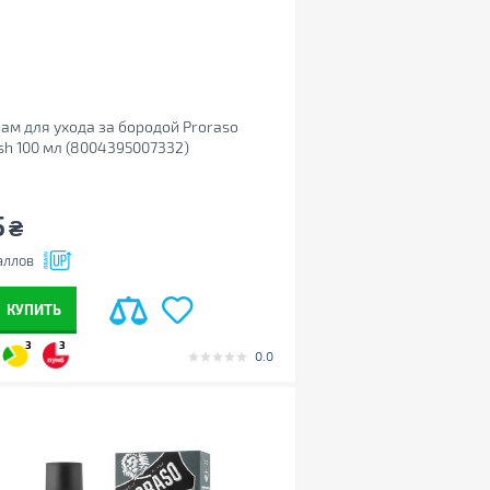
ам для ухода за бородой Proraso
sh 100 мл (8004395007332)
5
₴
аллов
КУПИТЬ
3
3
0.0