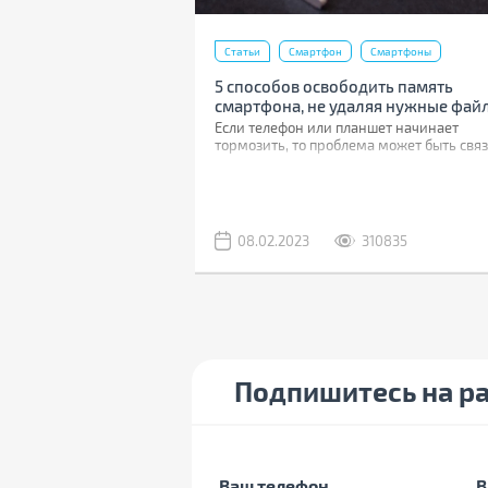
Статьи
Смартфон
Смартфоны
5 способов освободить память
смартфона, не удаляя нужные фай
Если телефон или планшет начинает
тормозить, то проблема может быть связ
дефицитом памяти.
25749
08.02.2023
310835
Подпишитесь на р