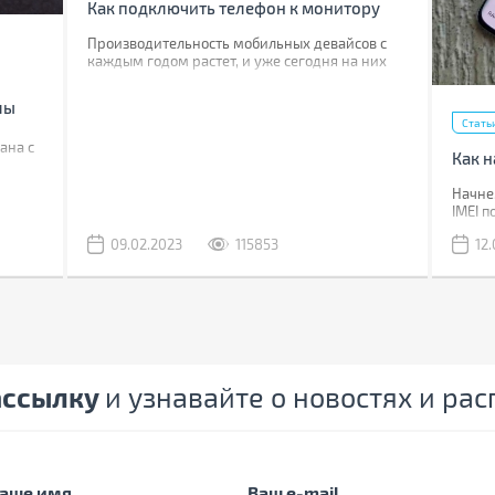
Как подключить телефон к монитору
Производительность мобильных девайсов с
каждым годом растет, и уже сегодня на них
можно переложить некоторые задачи, для
которых раньше использовался компьютер.
лы
Стать
ана с
Как н
Начнем
IMEI 
полици
09.02.2023
115853
12
Если в
поможе
стоит
отыск
ассылку
и узнавайте о новостях и ра