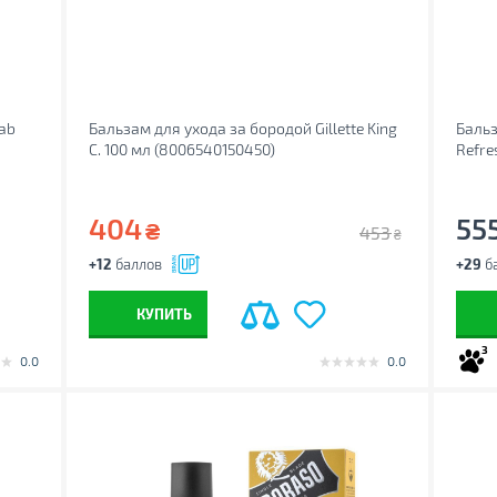
ab
Бальзам для ухода за бородой Gillette King
Бальз
C. 100 мл (8006540150450)
Refre
404
55
₴
453
₴
+12
баллов
+29
б
КУПИТЬ
3
0.0
0.0