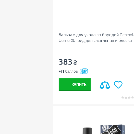
Бальзам для ухода за бородой Dermol
Uomo Флюид для смягчения и блеска
бороды 120 мл (8009518392661)
383
₴
+11
баллов
КУПИТЬ