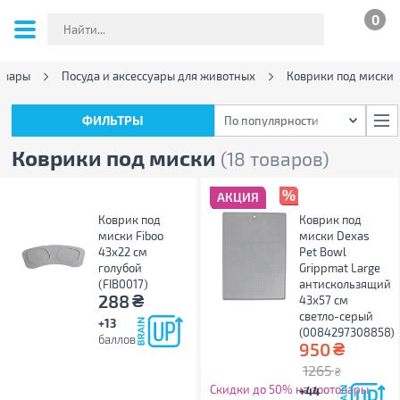
0
овары
Посуда и аксессуары для животных
Коврики под миски
ФИЛЬТРЫ
По популярности
ФИЛЬТРЫ
По популярности
Коврики под миски
(18 товаров)
АКЦИЯ
Коврик под
Коврик под
миски Fiboo
миски Dexas
43x22 см
Pet Bowl
голубой
Grippmat Large
(FIB0017)
антискользящий
₴
288
43х57 см
светло-серый
+13
(0084297308858)
баллов
₴
950
1265
₴
Скидки до 50% на зоотовары
+44