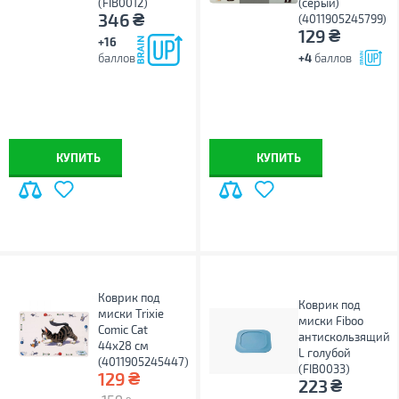
(FIB0012)
(серый)
₴
346
(4011905245799)
₴
129
+16
баллов
+4
баллов
КУПИТЬ
КУПИТЬ
Коврик под
Коврик под
миски Trixie
миски Fiboo
Comic Cat
антискользящий
44x28 см
L голубой
(4011905245447)
(FIB0033)
₴
129
₴
223