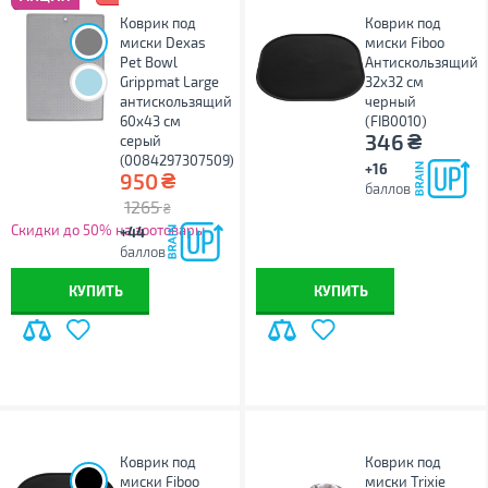
Коврик под
Коврик под
миски Dexas
миски Fiboo
Pet Bowl
Антискользящий
Grippmat Large
32х32 см
антискользящий
черный
60х43 см
(FIB0010)
₴
346
серый
(0084297307509)
+16
₴
950
баллов
1265
₴
Скидки до 50% на зоотовары
+44
баллов
КУПИТЬ
КУПИТЬ
Коврик под
Коврик под
миски Fiboo
миски Trixie