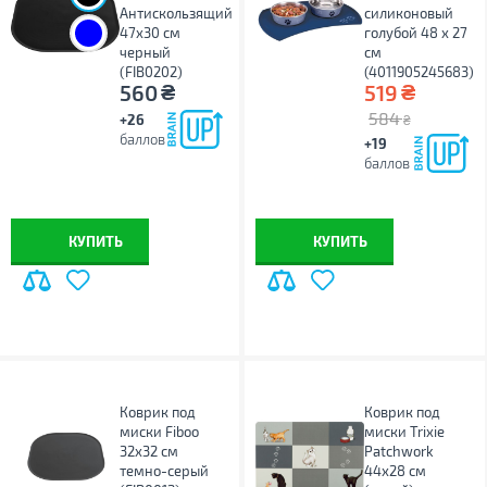
Антискользящий
силиконовый
47x30 см
голубой 48 х 27
черный
см
(FIB0202)
(4011905245683)
₴
₴
560
519
584
+26
₴
баллов
+19
баллов
КУПИТЬ
КУПИТЬ
Коврик под
Коврик под
миски Fiboo
миски Trixie
32x32 см
Patchwork
темно-серый
44х28 см