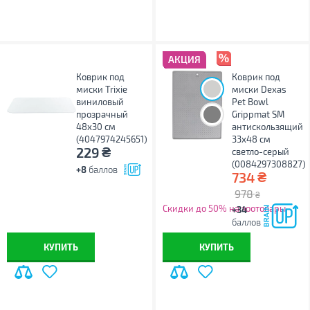
АКЦИЯ
Коврик под
Коврик под
миски Trixie
миски Dexas
виниловый
Pet Bowl
прозрачный
Grippmat SM
48х30 см
антискользящий
(4047974245651)
33х48 см
₴
229
светло-серый
(0084297308827)
+8
баллов
₴
734
978
₴
Скидки до 50% на зоотовары
+34
баллов
КУПИТЬ
КУПИТЬ