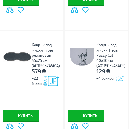
Коврик под
Коврик под
миски Trixie
миски Trixie
резиновый
Pussy Cat
45x25 см
40x30 см
(4011905245614)
(4011905245409)
₴
₴
579
129
+22
+4
баллов
баллов
КУПИТЬ
КУПИТЬ