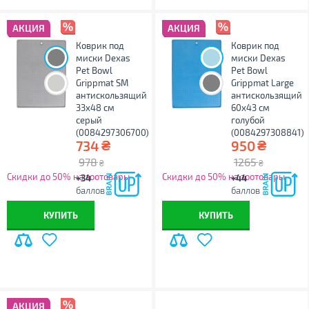
АКЦИЯ
АКЦИЯ
Коврик под
Коврик под
миски Dexas
миски Dexas
Pet Bowl
Pet Bowl
Grippmat SM
Grippmat Large
антискользящий
антискользящий
33х48 см
60х43 см
серый
голубой
(0084297306700)
(0084297308841)
₴
₴
734
950
978
1265
₴
₴
Скидки до 50% на зоотовары
Скидки до 50% на зоотовары
+34
+44
баллов
баллов
КУПИТЬ
КУПИТЬ
АКЦИЯ