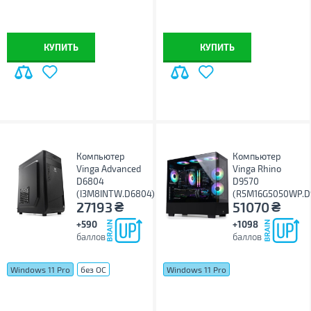
Windows 11 Pro
без ОС
КУПИТЬ
КУПИТЬ
Компьютер
Компьютер
Vinga Advanced
Vinga Rhino
D6804
D9570
(I3M8INTW.D6804)
(R5M16G5050WP.D
₴
₴
27193
51070
+590
+1098
баллов
баллов
Windows 11 Pro
без ОС
Windows 11 Pro
Windows 11 Home
без ОС