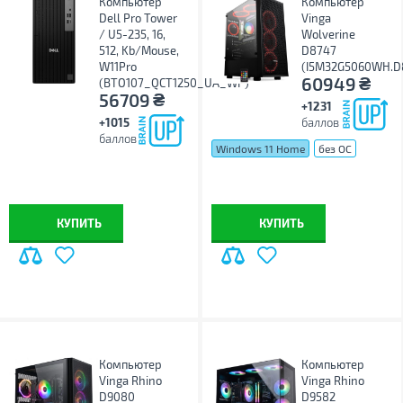
Компьютер
Компьютер
Dell Pro Tower
Vinga
/ U5-235, 16,
Wolverine
512, Kb/Mouse,
D8747
W11Pro
(I5M32G5060WH.D
₴
60949
(BTO107_QCT1250_UA_WP)
₴
56709
+1231
+1015
баллов
баллов
Windows 11 Home
без ОС
Windows 11 Pro
КУПИТЬ
КУПИТЬ
Компьютер
Компьютер
Vinga Rhino
Vinga Rhino
D9080
D9582