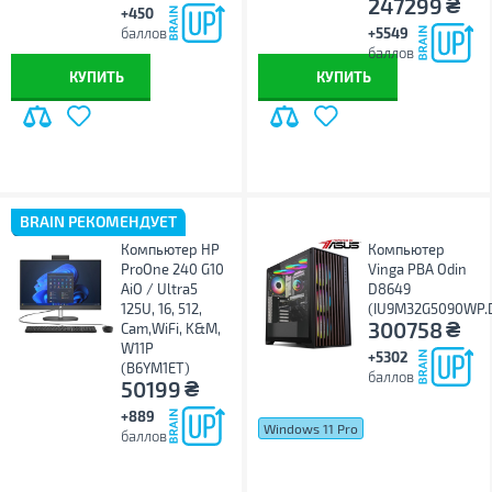
₴
247299
+450
баллов
+5549
баллов
КУПИТЬ
КУПИТЬ
BRAIN РЕКОМЕНДУЕТ
Компьютер HP
Компьютер
ProOne 240 G10
Vinga PBA Odin
AiO / Ultra5
D8649
125U, 16, 512,
(IU9M32G5090WP.
₴
300758
Cam,WiFi, K&M,
W11P
+5302
(B6YM1ET)
баллов
₴
50199
+889
Windows 11 Pro
баллов
Windows 11 Home
без ОС