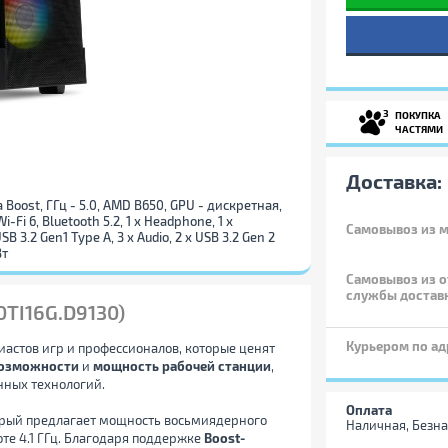
3
ПОКУПКА
ЧАСТЯМИ
Доставка:
та Boost, ГГц - 5.0, AMD B650, GPU - дискретная,
i-Fi 6, Bluetooth 5.2, 1 x Нeadphone, 1 х
Самовывоз
из м
USB 3.2 Gen1 Type A, 3 x Audio, 2 x USB 3.2 Gen 2
Вт
Самовывоз из о
службы достав
0TI16G.D9130)
Курьером по ад
астов игр и профессионалов, которые ценят
возможности
и
мощность рабочей станции
,
нных технологий.
Оплата
орый предлагает мощность восьмиядерного
Наличная, Безна
те 4.1 ГГц. Благодаря поддержке
Boost-