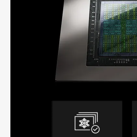
Дополнительно
контроллер встроенной
hdd\ssd, окно на бок
С поддержкой VR
да
Корпус
Модель корпуса
Vinga Gladius
Толщина металла
0.5 мм
Материал корпуса
стекло, пластик, мет
Расположение блока питания
нижнее
Мощность блока питания
700 Вт
С подсветкой
на процессоре
,
на за
передней панели
,
ку
Охлаждение
охлаждение ЦП: баше
120 мм ARGB LED вент
Ширина, мм
195
Высота, мм
447
Глубина, мм
385
Цвет
черный