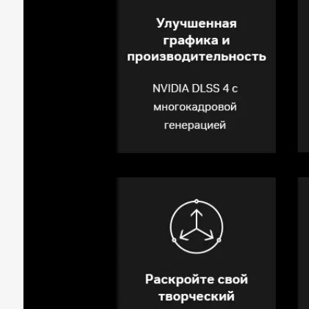
Другие
Производитель
Vinga
Страна производства
Украина
Гарантия, мес
36
Примечание
Производитель может
внешний вид и компл
уведомления