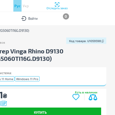
Рус
Укр
Отследить заказ
0
Войти
G5060TI16G.D9130)
Код товара:
U1059598
вов
в
Код товара:
U1059598
ер Vinga Rhino D9130
5060TI16G.D9130)
истема:
 11 Home
Windows 11 Pro
1
Есть в наличии
₴
КУПИТЬ