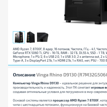
AMD Ryzen 7, 8700F, 8 ядер, 16 потоков, Частота, ГГц - 4.1, Часто
GeForce RTX 5060 Ti, GPU - 16 ГБ, RAM - 32 ГБ, DLSS 4, SSD - 1 TB, W
Microphone, 1 x PS/2, 6 x USB 2.0, 1 x USB 3.0, 2 x antenna out, 2 x 
Type-A, 3 x DisplayPort 2.1b, 1 x HDMI 2.1b, 1 x RJ45, нет, PSU - 700 
Описание
Vinga Rhino D9130 (R7M32G506
Компьютер Vinga Rhino D9130
– идеальное решение для энтузи
производительность и надежность. Этот ПК сочетает
игровые 
создавая оптимальные условия для погружения в мир совреме
Основой системы является
процессор AMD Ryzen 7 8700F
, кот
чипа с шестнадцатью потоками, функционируя на базовой часто