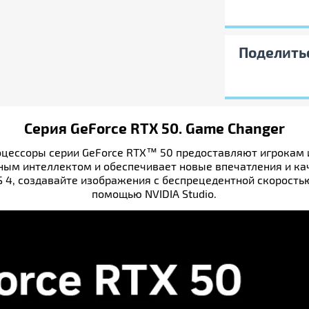
й гарантирует стабильность работы всех
стики обеспечивают тихую и
Поделить
 окном и встроенной подсветкой, которую
эффектный вид вашей рабочей станции.
дчеркивая внимание к деталям.
, которые не готовы идти на компромиссы.
 как Wi-Fi 6 и Bluetooth 5.2, вы получаете
Серия GeForce RTX 50. Game Changer
 абсолютно универсальный инструмент для
ремится сочетать высокую
роцессоры серии GeForce RTX™ 50 предоставляют игрокам
тановится надежной поддержкой в
ым интеллектом и обеспечивает новые впечатления и кач
ложных вычислений, превращая ваши
S 4, создавайте изображения с беспрецедентной скоростью
помощью NVIDIA Studio.