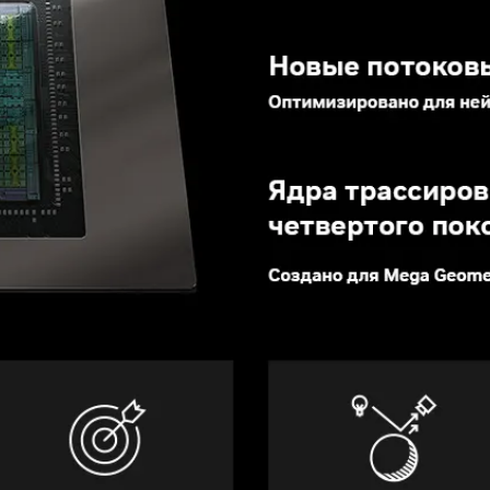
 подсветки, слот 3.5" hdd\ssd, слот 2.5"
овой панели
алл
дней панели
,
на верхней панели
,
на
леры с подсветкой
нный кулер ARGB, охлаждения корпуса: 6 x
илятора ARGB 6 x 120 мм