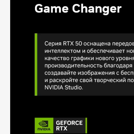
Форм-фактор памяти
DIMM
Количество слотов
4
Тип памяти
DDR5
Частота памяти
6000 Mhz
Стандарт памяти
PC5-48000
Максимальный объем памяти
128 ГБ
Система хранения
Типы внутренних накопителей
SSD
Объем SSD
1 TB
Оптический привод
без DVD
Кардридер
нет
Мультимедиа
Встроенный микрофон
нет
Встроенная веб-камера
нет
Встроенные динамики
нет