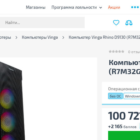
Магазины
Программа лояльности
Акции
ютеры
Компьютеры Vinga
Компьютер Vinga Rhino D9130 (R7M32
0
отзы
0
отзыво
Компьют
(R7M32G
Операционная с
без ОС
Windows
100 72
+2 165
баллов