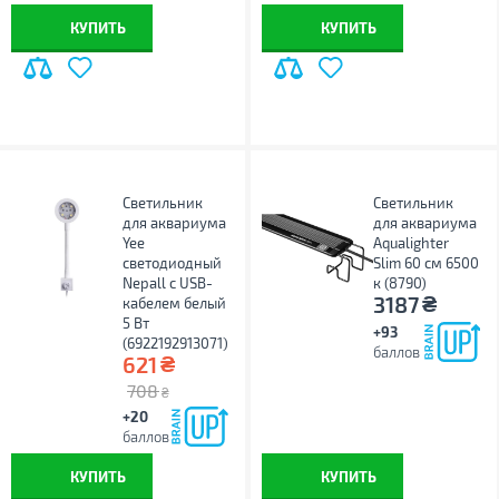
КУПИТЬ
КУПИТЬ
Светильник
Светильник
для аквариума
для аквариума
Yee
Aqualighter
светодиодный
Slim 60 см 6500
Nepall с USB-
к (8790)
₴
3187
кабелем белый
5 Вт
+93
(6922192913071)
баллов
₴
621
708
₴
+20
баллов
КУПИТЬ
КУПИТЬ