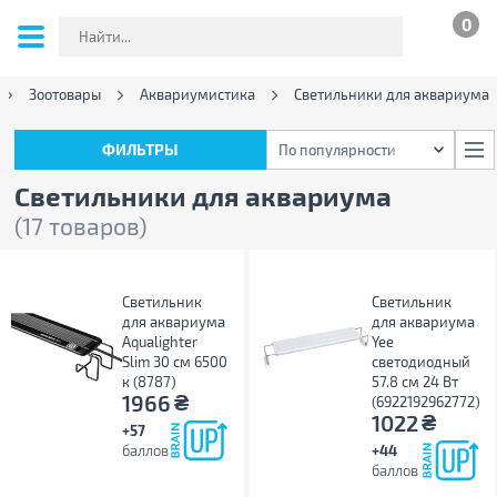
0
Зоотовары
Аквариумистика
Светильники для аквариума
ФИЛЬТРЫ
По популярности
ФИЛЬТРЫ
По популярности
Светильники для аквариума
(17 товаров)
Светильник
Светильник
для аквариума
для аквариума
Aqualighter
Yee
Slim 30 см 6500
светодиодный
к (8787)
57.8 см 24 Вт
₴
1966
(6922192962772)
₴
1022
+57
баллов
+44
баллов