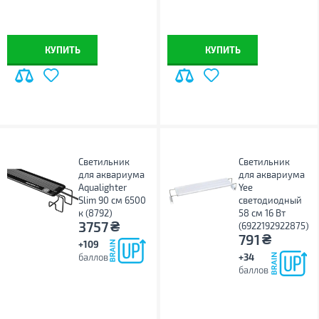
КУПИТЬ
КУПИТЬ
Светильник
Светильник
для аквариума
для аквариума
Aqualighter
Yee
Slim 90 см 6500
светодиодный
к (8792)
58 см 16 Вт
₴
3757
(6922192922875)
₴
791
+109
баллов
+34
баллов