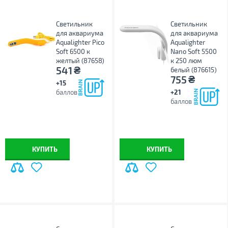
Светильник
Светильник
для аквариума
для аквариума
Aqualighter Pico
Aqualighter
Soft 6500 к
Nano Soft 5500
желтый (87658)
к 250 люм
₴
541
белый (876615)
₴
755
+15
баллов
+21
баллов
КУПИТЬ
КУПИТЬ