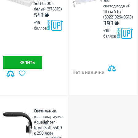
Yee
Soft 6500 к
светодиодный
белый (876515)
18 см 5 Вт
₴
541
(6922192949513)
₴
393
+15
баллов
+16
баллов
КУПИТЬ
Нет в наличии
Светильник
для аквариума
Aqualighter
Nano Soft 5500
к 250 люм